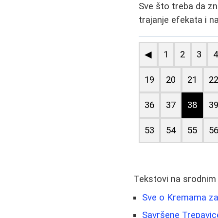
Sve što treba da zn
trajanje efekata i n
◀
1
2
3
19
20
21
2
36
37
38
3
53
54
55
5
Tekstovi na srodnim
Sve o Kremama za S
Savršene Trepavic