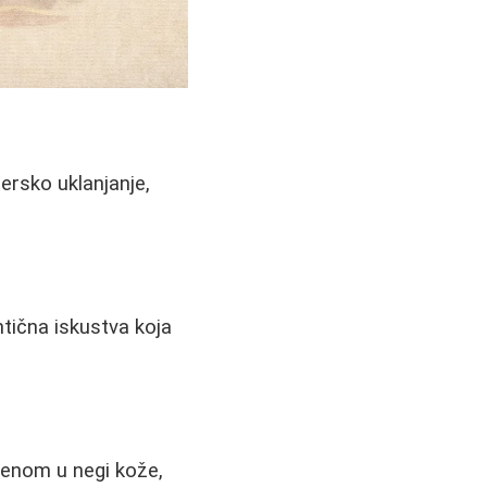
ersko uklanjanje,
ntična iskustva koja
.
menom u negi kože,