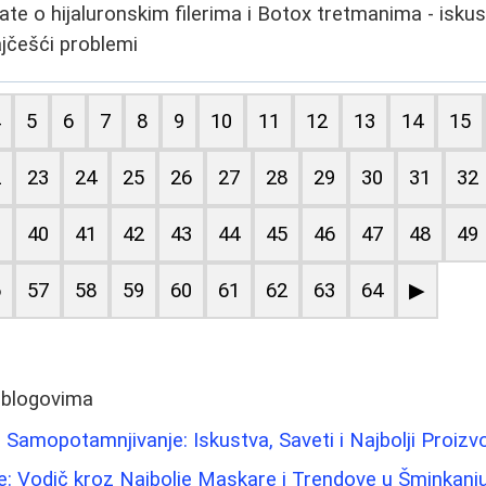
ate o hijaluronskim filerima i Botox tretmanima - iskus
ajčešći problemi
4
5
6
7
8
9
10
11
12
13
14
15
2
23
24
25
26
27
28
29
30
31
32
9
40
41
42
43
44
45
46
47
48
49
6
57
58
59
60
61
62
63
64
▶
 blogovima
amopotamnjivanje: Iskustva, Saveti i Najbolji Proizv
e: Vodič kroz Najbolje Maskare i Trendove u Šminkanj