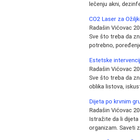
lečenju akni, dezinf
CO2 Laser za Ožiljk
Radašin Vićovac
20
Sve što treba da zn
potrebno, poređenje
Estetske intervenci
Radašin Vićovac
20
Sve što treba da zn
oblika listova, iskus
Dijeta po krvnim g
Radašin Vićovac
20
Istražite da li dij
organizam. Saveti z