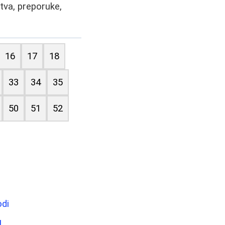
tva, preporuke,
16
17
18
33
34
35
50
51
52
odi
u