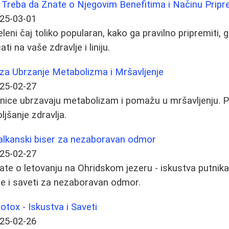
o Treba da Znate o Njegovim Benefitima i Načinu Prip
25-03-01
leni čaj toliko popularan, kako ga pravilno pripremiti, g
ti na vaše zdravlje i liniju.
 za Ubrzanje Metabolizma i Mršavljenje
25-02-27
nice ubrzavaju metabolizam i pomažu u mršavljenju. Pr
ljšanje zdravlja.
Balkanski biser za nezaboravan odmor
25-02-27
ate o letovanju na Ohridskom jezeru - iskustva putnik
ete i saveti za nezaboravan odmor.
 Botox - Iskustva i Saveti
25-02-26