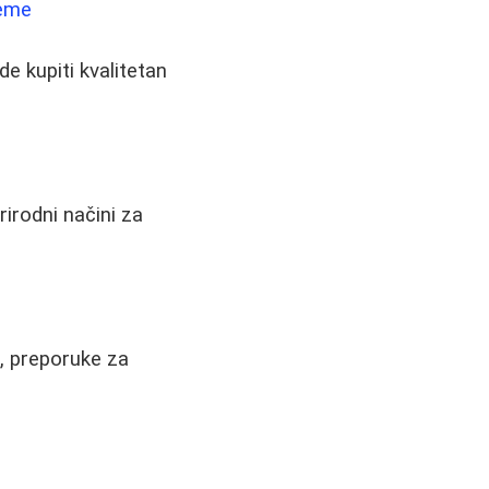
reme
de kupiti kvalitetan
irodni načini za
a, preporuke za