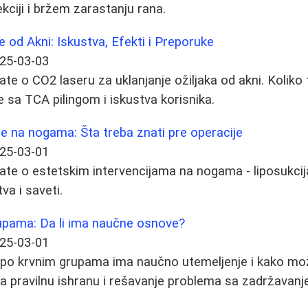
ekciji i bržem zarastanju rana.
e od Akni: Iskustva, Efekti i Preporuke
25-03-03
ate o CO2 laseru za uklanjanje ožiljaka od akni. Koliko
 sa TCA pilingom i iskustva korisnika.
je na nogama: Šta treba znati pre operacije
25-03-01
ate o estetskim intervencijama na nogama - liposukcija
tva i saveti.
rupama: Da li ima naučne osnove?
25-03-01
eta po krvnim grupama ima naučno utemeljenje i kako mo
a pravilnu ishranu i rešavanje problema sa zadržavanj