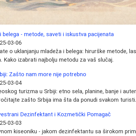
i belega - metode, saveti i iskustva pacijenata
25-03-06
ate o uklanjanju mladeža i belega: hirurške metode, las
ara. Kako izabrati najbolju metodu za vaš slučaj.
biji: Zašto nam more nije potrebno
25-03-04
skog turizma u Srbiji: etno sela, planine, banje i aute
ročitajte zašto Srbija ima šta da ponudi svakom turisti
Svestrani Dezinfektant i Kozmetički Pomagač
25-03-03
ivnom kiseoniku - jakom dezinfektantu sa širokom pri