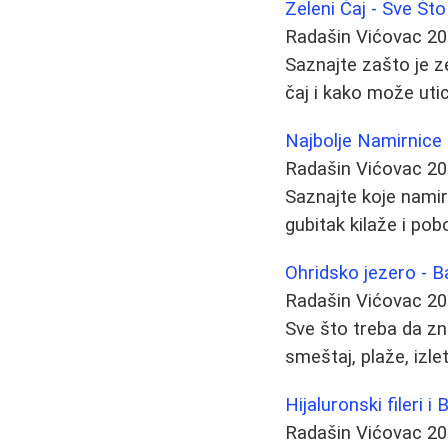
Zeleni Čaj - Sve Št
Radašin Vićovac
20
Saznajte zašto je ze
čaj i kako može utica
Najbolje Namirnice
Radašin Vićovac
20
Saznajte koje namir
gubitak kilaže i pobo
Ohridsko jezero - 
Radašin Vićovac
20
Sve što treba da zn
smeštaj, plaže, izl
Hijaluronski fileri i
Radašin Vićovac
20