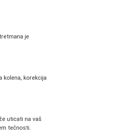
 tretmana je
 kolena, korekcija
že uticati na vaš
em tečnosti.