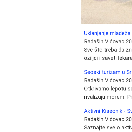
Uklanjanje mladeža 
Radašin Vićovac
20
Sve što treba da zn
oziljci i saveti lek
Seoski turizam u Sr
Radašin Vićovac
20
Otkrivamo lepotu seo
rivalizuju morem. P
Aktivni Kiseonik - 
Radašin Vićovac
20
Saznajte sve o akt