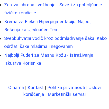
Zdrava ishrana i vežbanje - Saveti za poboljšanje
fizičke kondicije
Krema za Fleke i Hiperpigmentaciju: Najbolji
Rešenja za Ujednačen Ten
Sveobuhvatni vodič kroz podmlađivanje šaka: Kako
održati šake mladima i negovanim
Najbolji Puderi za Masnu Kožu - Istraživanje i
Iskustva Korisnika
O nama
|
Kontakt
|
Politika privatnosti
|
Uslovi
korišćenja
|
Marketinški servisi