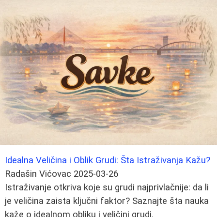
Idealna Veličina i Oblik Grudi: Šta Istraživanja Kažu?
Radašin Vićovac
2025-03-26
Istraživanje otkriva koje su grudi najprivlačnije: da li
je veličina zaista ključni faktor? Saznajte šta nauka
kaže o idealnom obliku i veličini grudi.