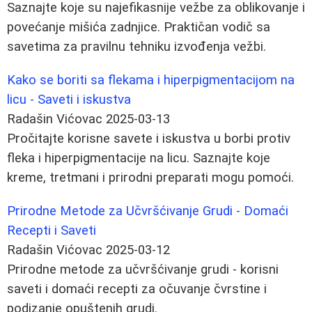
Saznajte koje su najefikasnije vežbe za oblikovanje i
povećanje mišića zadnjice. Praktičan vodič sa
savetima za pravilnu tehniku izvođenja vežbi.
Kako se boriti sa flekama i hiperpigmentacijom na
licu - Saveti i iskustva
Radašin Vićovac
2025-03-13
Pročitajte korisne savete i iskustva u borbi protiv
fleka i hiperpigmentacije na licu. Saznajte koje
kreme, tretmani i prirodni preparati mogu pomoći.
Prirodne Metode za Učvršćivanje Grudi - Domaći
Recepti i Saveti
Radašin Vićovac
2025-03-12
Prirodne metode za učvršćivanje grudi - korisni
saveti i domaći recepti za očuvanje čvrstine i
podizanje opuštenih grudi.