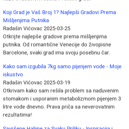
Koji Grad je Vaš Broj 1? Najlepši Gradovi Prema
Mišljenjima Putnika
Radašin Vićovac
2025-03-25
Otkrijte najlepše gradove prema mišljenjima
putnika. Od romantične Venecije do živopisne
Barcelone, svaki grad ima svoju posebnu čar.
Kako sam izgubila 7kg samo pijenjem vode - Moje
iskustvo
Radašin Vićovac
2025-03-19
Otkrivam kako sam rešila problem sa naduvenim
stomakom i usporanim metabolizmom pijenjem 3
litre vode dnevno. Prava priča sa neverovatnim
rezultatima!
Savršene Haljine za Svaku Priliku - Inspiracija i