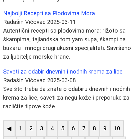
Najbolji Recepti sa Plodovima Mora
Radašin Vićovac
2025-03-11
Autentični recepti sa plodovima mora: rižoto sa
škampima, tajlandska tom yam supa, škampi na
buzaru i mnogi drugi ukusni specijaliteti. Savršeno
za ljubitelje morske hrane.
Saveti za odabir dnevnih i noćnih krema za lice
Radašin Vićovac
2025-03-08
Sve što treba da znate o odabiru dnevnih i noćnih
krema za lice, saveti za negu kože i preporuke za
različite tipove kože.
◀
1
2
3
4
5
6
7
8
9
10