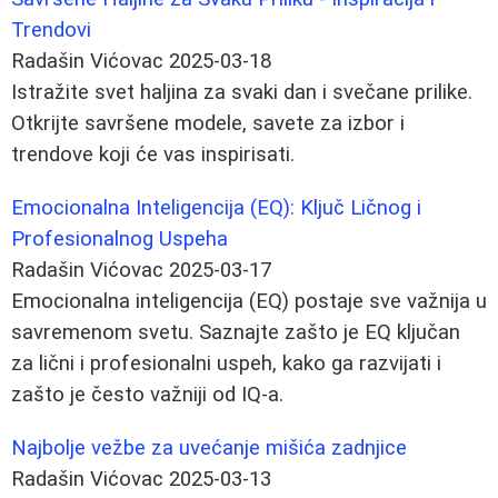
Trendovi
Radašin Vićovac
2025-03-18
Istražite svet haljina za svaki dan i svečane prilike.
Otkrijte savršene modele, savete za izbor i
trendove koji će vas inspirisati.
Emocionalna Inteligencija (EQ): Ključ Ličnog i
Profesionalnog Uspeha
Radašin Vićovac
2025-03-17
Emocionalna inteligencija (EQ) postaje sve važnija u
savremenom svetu. Saznajte zašto je EQ ključan
za lični i profesionalni uspeh, kako ga razvijati i
zašto je često važniji od IQ-a.
Najbolje vežbe za uvećanje mišića zadnjice
Radašin Vićovac
2025-03-13