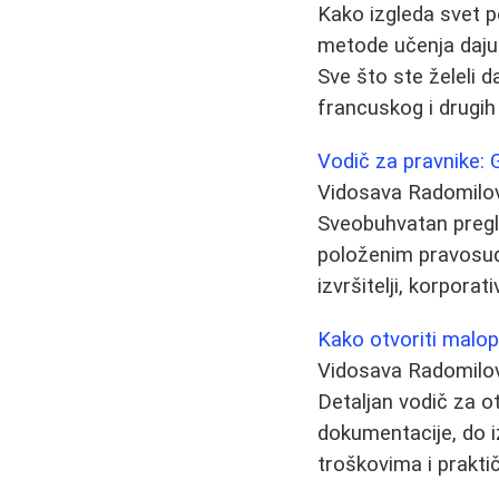
Kako izgleda svet po
metode učenja daju 
Sve što ste želeli
francuskog i drugih
Vodič za pravnike: G
Vidosava Radomilo
Sveobuhvatan pregl
položenim pravosudni
izvršitelji, korpora
Kako otvoriti malop
Vidosava Radomilo
Detaljan vodič za ot
dokumentacije, do i
troškovima i prakti