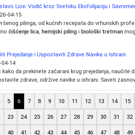
istavo Lice: Vodič kroz Svetsku Eksfolijaciju i Savre
26-04-15
ršenog pilinga, od kućnih recepata do vrhunskih profe
ilno
čišćenje lica
,
hemijski piling
i
biološki tretman
mogu
i Prejedanje i Uspostaviti Zdrave Navike u Ishrani
-04-14
kako da prekinete začarani krug prejedanja, naučite da
ostavite zdrave, održive navike u ishrani. Saveti zasno
4
5
6
7
8
9
10
11
12
13
14
15
2
23
24
25
26
27
28
29
30
31
32
9
40
41
42
43
44
45
46
47
48
49