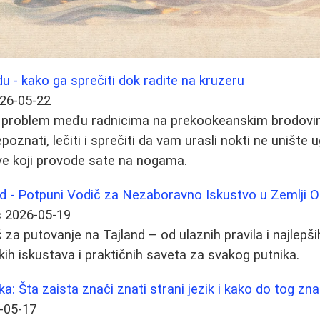
du - kako ga sprečiti dok radite na kruzeru
26-05-22
st problem među radnicima na prekookeanskim brodovi
poznati, lečiti i sprečiti da vam urasli nokti ne unište
ve koji provode sate na nogama.
nd - Potpuni Vodič za Nezaboravno Iskustvo u Zemlji
ć
2026-05-19
za putovanje na Tajland – od ulaznih pravila i najlepši
kih iskustava i praktičnih saveta za svakog putnika.
ka: Šta zaista znači znati strani jezik i kako do tog zna
-05-17