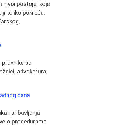
i nivoi postoje, koje
ji toliko pokreću.
đarskog,
a
 pravnike sa
ežnici, advokatura,
 radnog dana
ka i pribavljanja
 sve o procedurama,