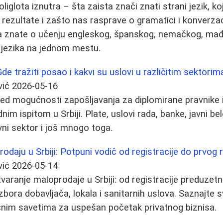
liglota iznutra – šta zaista znači znati strani jezik, koj
rezultate i zašto nas rasprave o gramatici i konverzaci
 da znate o učenju engleskog, španskog, nemačkog, ma
 jezika na jednom mestu.
de tražiti posao i kakvi su uslovi u različitim sektorim
vić
2026-05-16
ed mogućnosti zapošljavanja za diplomirane pravnike i
m ispitom u Srbiji. Plate, uslovi rada, banke, javni bel
tivni sektor i još mnogo toga.
rodaju u Srbiji: Potpuni vodič od registracije do prvog
vić
2026-05-14
varanje maloprodaje u Srbiji: od registracije preduzetni
zbora dobavljača, lokala i sanitarnih uslova. Saznajte
čnim savetima za uspešan početak privatnog biznisa.