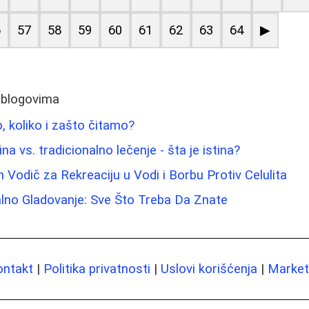
6
57
58
59
60
61
62
63
64
▶
 blogovima
, koliko i zašto čitamo?
na vs. tradicionalno lečenje - šta je istina?
 Vodič za Rekreaciju u Vodi i Borbu Protiv Celulita
valno Gladovanje: Sve Što Treba Da Znate
ontakt
|
Politika privatnosti
|
Uslovi korišćenja
|
Marketi