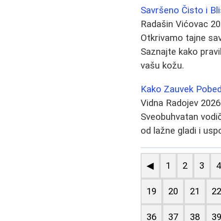
Savršeno Čisto i Bl
Radašin Vićovac
20
Otkrivamo tajne sav
Saznajte kako prav
vašu kožu.
Kako Zauvek Pobedit
Vidna Radojev
2026
Sveobuhvatan vodič 
od lažne gladi i usp
◀
1
2
3
19
20
21
2
36
37
38
3