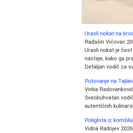
Urasli nokat na bro
Radašin Vićovac
20
Urasli nokat je če
nastaje, kako ga pre
Detaljan vodič za s
Putovanje na Tajla
Vinka Radovankovi
Sveobuhvatan vodič 
autentičnih kulinars
Poliglota iz komšilu
Vidna Radojev
2026