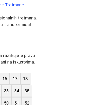
mene Tretmane
sionalnih tretmana.
 transformisati
 razlikujete pravu
vani na iskustvima.
16
17
18
33
34
35
50
51
52