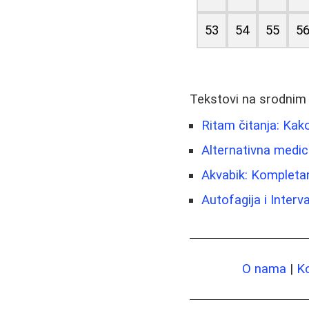
53
54
55
5
Tekstovi na srodnim
Ritam čitanja: Kako
Alternativna medici
Akvabik: Kompletan
Autofagija i Inter
O nama
|
K