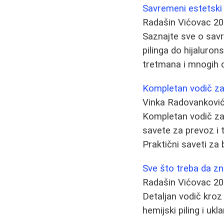
Savremeni estetski 
Radašin Vićovac
20
Saznajte sve o sav
pilinga do hijaluron
tretmana i mnogih 
Kompletan vodič za 
Vinka Radovankovi
Kompletan vodič za 
savete za prevoz i t
Praktični saveti za
Sve što treba da zna
Radašin Vićovac
20
Detaljan vodič kroz 
hemijski piling i uk