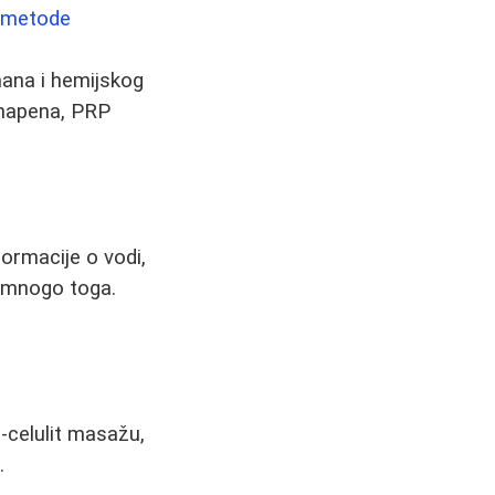
i metode
ana i hemijskog
ermapena, PRP
ormacije o vodi,
oš mnogo toga.
i-celulit masažu,
.