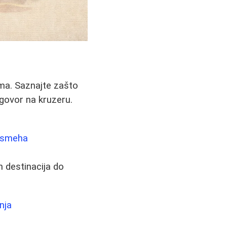
ma. Saznajte zašto
 ugovor na kruzeru.
 Osmeha
h destinacija do
nja