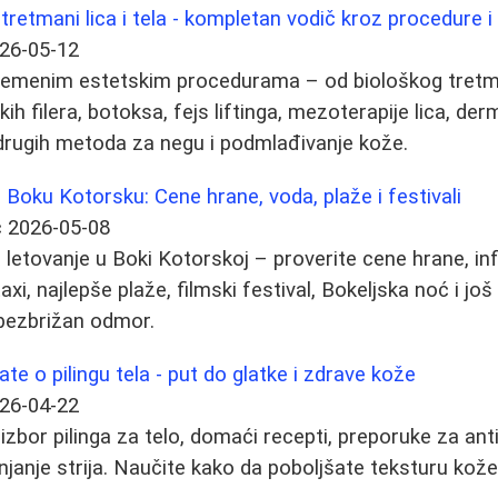
tretmani lica i tela - kompletan vodič kroz procedure 
26-05-12
remenim estetskim procedurama – od biološkog tretm
skih filera, botoksa, fejs liftinga, mezoterapije lica, d
drugih metoda za negu i podmlađivanje kože.
Boku Kotorsku: Cene hrane, voda, plaže i festivali
ć
2026-05-08
letovanje u Boki Kotorskoj – proverite cene hrane, inf
axi, najlepše plaže, filmski festival, Bokeljska noć i j
 bezbrižan odmor.
te o pilingu tela - put do glatke i zdrave kože
26-04-22
izbor pilinga za telo, domaći recepti, preporuke za ant
lanjanje strija. Naučite kako da poboljšate teksturu kože