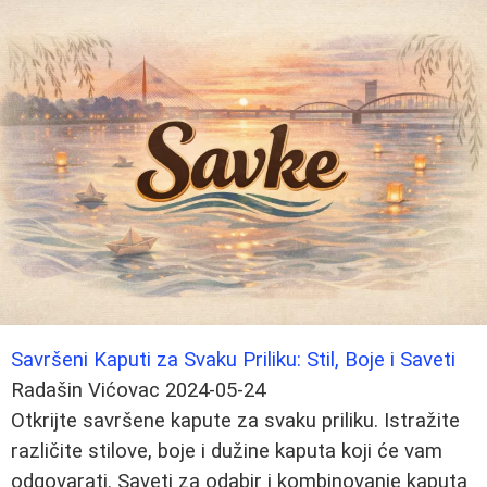
Savršeni Kaputi za Svaku Priliku: Stil, Boje i Saveti
Radašin Vićovac
2024-05-24
Otkrijte savršene kapute za svaku priliku. Istražite
različite stilove, boje i dužine kaputa koji će vam
odgovarati. Saveti za odabir i kombinovanje kaputa