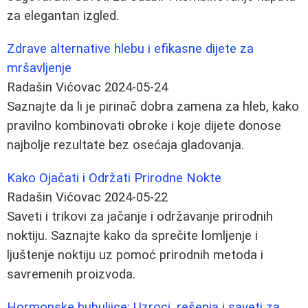
za elegantan izgled.
Zdrave alternative hlebu i efikasne dijete za
mršavljenje
Radašin Vićovac
2024-05-24
Saznajte da li je pirinač dobra zamena za hleb, kako
pravilno kombinovati obroke i koje dijete donose
najbolje rezultate bez osećaja gladovanja.
Kako Ojačati i Održati Prirodne Nokte
Radašin Vićovac
2024-05-22
Saveti i trikovi za jačanje i održavanje prirodnih
noktiju. Saznajte kako da sprečite lomljenje i
ljuštenje noktiju uz pomoć prirodnih metoda i
savremenih proizvoda.
Hormonske bubuljice: Uzroci, rešenja i saveti za