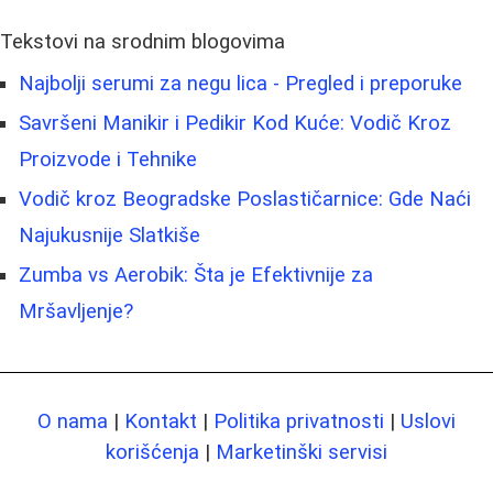
Tekstovi na srodnim blogovima
Najbolji serumi za negu lica - Pregled i preporuke
Savršeni Manikir i Pedikir Kod Kuće: Vodič Kroz
Proizvode i Tehnike
Vodič kroz Beogradske Poslastičarnice: Gde Naći
Najukusnije Slatkiše
Zumba vs Aerobik: Šta je Efektivnije za
Mršavljenje?
O nama
|
Kontakt
|
Politika privatnosti
|
Uslovi
korišćenja
|
Marketinški servisi