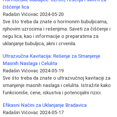
čišćenje lica
Radašin Vićovac
2024-05-20
Sve što treba da znate o hormonim bubuljicama,
njihovim uzrocima i rešenjima. Saveti za čišćenje i
negu lica, kao i informacije o preparatima za
uklanjanje bubuljica, akni i crvenila.
Ultrazvučna Kavitacija: Rešenje za Smanjenje
Masnih Naslaga i Celulita
Radašin Vićovac
2024-05-19
Sve što treba da znate o ultrazvučnoj kavitaciji za
smanjenje masnih naslaga i celulita. Istražite kako
funkcioniše, cene, iskustva i potencijalni rizici.
Efikasni Načini za Uklanjanje Bradavica
Radašin Vićovac
2024-05-17