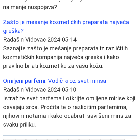
najmanje nuspojava?
Zašto je mešanje kozmetičkih preparata najveća
greška?
Radašin Vićovac
2024-05-14
Saznajte zašto je mešanje preparata iz različitih
kozmetičkih kompanija najveća greška i kako
pravilno birati kozmetiku za vašu kožu.
Omiljeni parfemi: Vodič kroz svet mirisa
Radašin Vićovac
2024-05-10
Istražite svet parfema i otkrijte omiljene mirise koji
osvajaju srca. Pročitajte o različitim parfemima,
njihovim notama i kako odabrati savršeni miris za
svaku priliku.