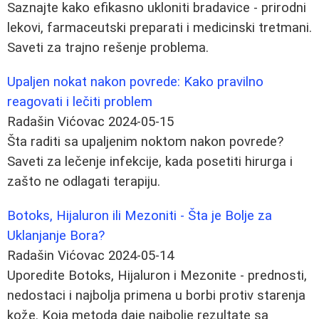
Saznajte kako efikasno ukloniti bradavice - prirodni
lekovi, farmaceutski preparati i medicinski tretmani.
Saveti za trajno rešenje problema.
Upaljen nokat nakon povrede: Kako pravilno
reagovati i lečiti problem
Radašin Vićovac
2024-05-15
Šta raditi sa upaljenim noktom nakon povrede?
Saveti za lečenje infekcije, kada posetiti hirurga i
zašto ne odlagati terapiju.
Botoks, Hijaluron ili Mezoniti - Šta je Bolje za
Uklanjanje Bora?
Radašin Vićovac
2024-05-14
Uporedite Botoks, Hijaluron i Mezonite - prednosti,
nedostaci i najbolja primena u borbi protiv starenja
kože. Koja metoda daje najbolje rezultate sa