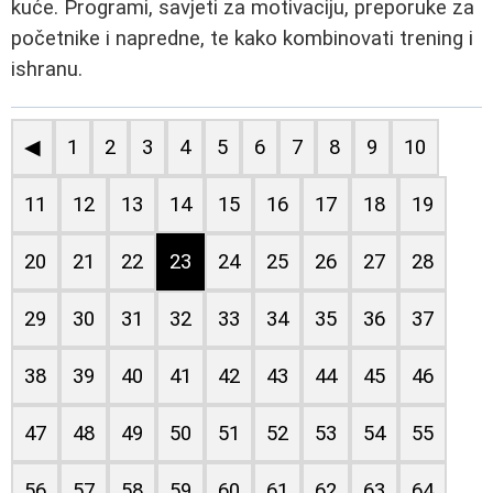
kuće. Programi, savjeti za motivaciju, preporuke za
početnike i napredne, te kako kombinovati trening i
ishranu.
◀
1
2
3
4
5
6
7
8
9
10
11
12
13
14
15
16
17
18
19
20
21
22
23
24
25
26
27
28
29
30
31
32
33
34
35
36
37
38
39
40
41
42
43
44
45
46
47
48
49
50
51
52
53
54
55
56
57
58
59
60
61
62
63
64