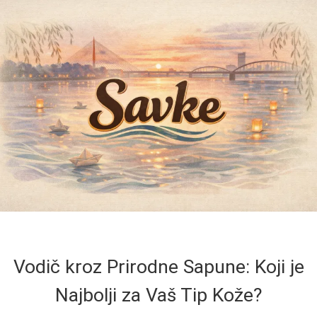
Vodič kroz Prirodne Sapune: Koji je
Najbolji za Vaš Tip Kože?