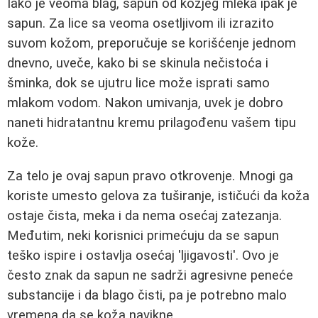
Iako je veoma blag, sapun od kozjeg mleka ipak je
sapun. Za lice sa veoma osetljivom ili izrazito
suvom kožom, preporučuje se korišćenje jednom
dnevno, uveče, kako bi se skinula nečistoća i
šminka, dok se ujutru lice može isprati samo
mlakom vodom. Nakon umivanja, uvek je dobro
naneti hidratantnu kremu prilagođenu vašem tipu
kože.
Za telo je ovaj sapun pravo otkrovenje. Mnogi ga
koriste umesto gelova za tuširanje, ističući da koža
ostaje čista, meka i da nema osećaj zatezanja.
Međutim, neki korisnici primećuju da se sapun
teško ispire i ostavlja osećaj 'ljigavosti'. Ovo je
često znak da sapun ne sadrži agresivne peneće
substancije i da blago čisti, pa je potrebno malo
vremena da se koža navikne.