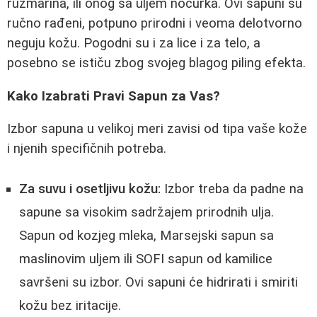
ruzmarina, ili onog sa uljem noćurka. Ovi sapuni su
ručno rađeni, potpuno prirodni i veoma delotvorno
neguju kožu. Pogodni su i za lice i za telo, a
posebno se ističu zbog svojeg blagog piling efekta.
Kako Izabrati Pravi Sapun za Vas?
Izbor sapuna u velikoj meri zavisi od tipa vaše kože
i njenih specifičnih potreba.
Za suvu i osetljivu kožu:
Izbor treba da padne na
sapune sa visokim sadržajem prirodnih ulja.
Sapun od kozjeg mleka, Marsejski sapun sa
maslinovim uljem ili SOFI sapun od kamilice
savršeni su izbor. Ovi sapuni će hidrirati i smiriti
kožu bez iritacije.