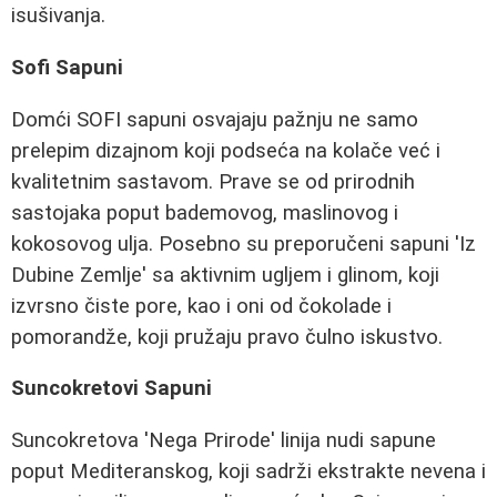
isušivanja.
Sofi Sapuni
Domći SOFI sapuni osvajaju pažnju ne samo
prelepim dizajnom koji podseća na kolače već i
kvalitetnim sastavom. Prave se od prirodnih
sastojaka poput bademovog, maslinovog i
kokosovog ulja. Posebno su preporučeni sapuni 'Iz
Dubine Zemlje' sa aktivnim ugljem i glinom, koji
izvrsno čiste pore, kao i oni od čokolade i
pomorandže, koji pružaju pravo čulno iskustvo.
Suncokretovi Sapuni
Suncokretova 'Nega Prirode' linija nudi sapune
poput Mediteranskog, koji sadrži ekstrakte nevena i