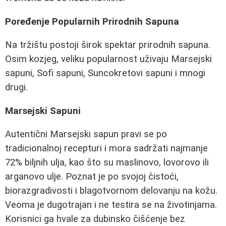
Poređenje Popularnih Prirodnih Sapuna
Na tržištu postoji širok spektar prirodnih sapuna.
Osim kozjeg, veliku popularnost uživaju Marsejski
sapuni, Sofi sapuni, Suncokretovi sapuni i mnogi
drugi.
Marsejski Sapuni
Autentični Marsejski sapun pravi se po
tradicionalnoj recepturi i mora sadržati najmanje
72% biljnih ulja, kao što su maslinovo, lovorovo ili
arganovo ulje. Poznat je po svojoj čistoći,
biorazgradivosti i blagotvornom delovanju na kožu.
Veoma je dugotrajan i ne testira se na životinjama.
Korisnici ga hvale za dubinsko čišćenje bez