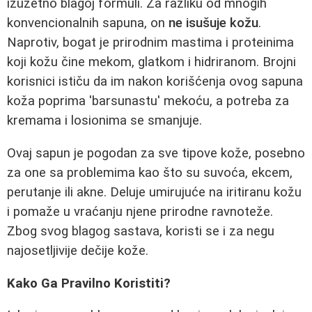
izuzetno blagoj formuli. Za razliku od mnogih
konvencionalnih sapuna, on
ne isušuje kožu
.
Naprotiv, bogat je prirodnim mastima i proteinima
koji kožu čine mekom, glatkom i hidriranom. Brojni
korisnici ističu da im nakon korišćenja ovog sapuna
koža poprima 'barsunastu' mekoću, a potreba za
kremama i losionima se smanjuje.
Ovaj sapun je pogodan za sve tipove kože, posebno
za one sa problemima kao što su suvoća, ekcem,
perutanje ili akne. Deluje umirujuće na iritiranu kožu
i pomaže u vraćanju njene prirodne ravnoteže.
Zbog svog blagog sastava, koristi se i za negu
najosetljivije dečije kože.
Kako Ga Pravilno Koristiti?