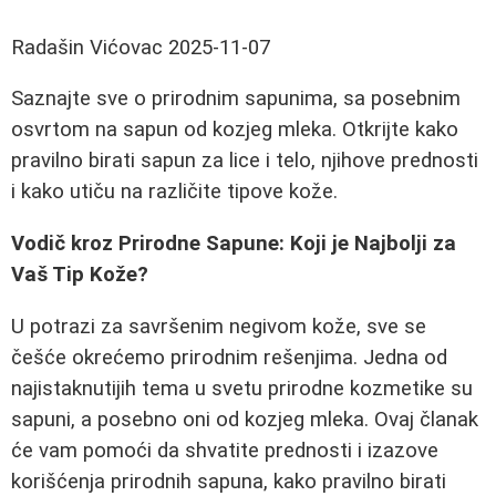
Radašin Vićovac
2025-11-07
Saznajte sve o prirodnim sapunima, sa posebnim
osvrtom na sapun od kozjeg mleka. Otkrijte kako
pravilno birati sapun za lice i telo, njihove prednosti
i kako utiču na različite tipove kože.
Vodič kroz Prirodne Sapune: Koji je Najbolji za
Vaš Tip Kože?
U potrazi za savršenim negivom kože, sve se
češće okrećemo prirodnim rešenjima. Jedna od
najistaknutijih tema u svetu prirodne kozmetike su
sapuni, a posebno oni od kozjeg mleka. Ovaj članak
će vam pomoći da shvatite prednosti i izazove
korišćenja prirodnih sapuna, kako pravilno birati