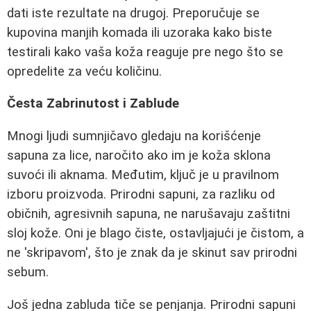
dati iste rezultate na drugoj. Preporučuje se
kupovina manjih komada ili uzoraka kako biste
testirali kako vaša koža reaguje pre nego što se
opredelite za veću količinu.
Česta Zabrinutost i Zablude
Mnogi ljudi sumnjičavo gledaju na korišćenje
sapuna za lice, naročito ako im je koža sklona
suvoći ili aknama. Međutim, ključ je u pravilnom
izboru proizvoda. Prirodni sapuni, za razliku od
običnih, agresivnih sapuna, ne narušavaju zaštitni
sloj kože. Oni je blago čiste, ostavljajući je čistom, a
ne 'skripavom', što je znak da je skinut sav prirodni
sebum.
Još jedna zabluda tiče se penjanja. Prirodni sapuni