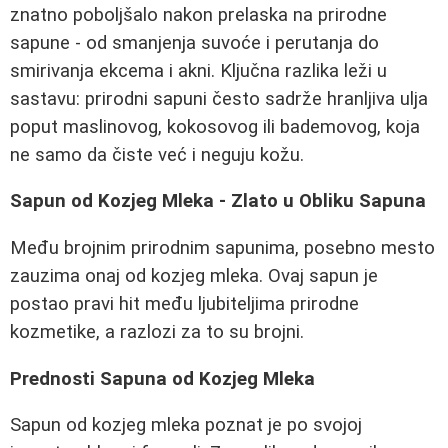
znatno poboljšalo nakon prelaska na prirodne
sapune - od smanjenja suvoće i perutanja do
smirivanja ekcema i akni. Ključna razlika leži u
sastavu: prirodni sapuni često sadrže hranljiva ulja
poput maslinovog, kokosovog ili bademovog, koja
ne samo da čiste već i neguju kožu.
Sapun od Kozjeg Mleka - Zlato u Obliku Sapuna
Među brojnim prirodnim sapunima, posebno mesto
zauzima onaj od kozjeg mleka. Ovaj sapun je
postao pravi hit među ljubiteljima prirodne
kozmetike, a razlozi za to su brojni.
Prednosti Sapuna od Kozjeg Mleka
Sapun od kozjeg mleka poznat je po svojoj