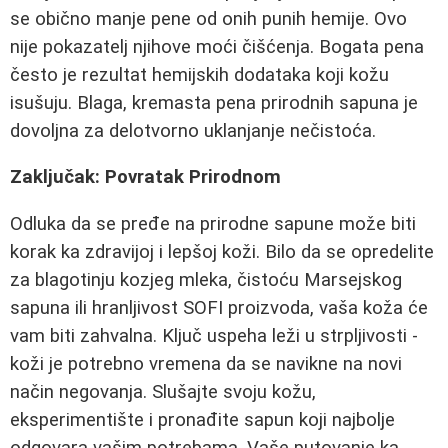
se obično manje pene od onih punih hemije. Ovo
nije pokazatelj njihove moći čišćenja. Bogata pena
često je rezultat hemijskih dodataka koji kožu
isušuju. Blaga, kremasta pena prirodnih sapuna je
dovoljna za delotvorno uklanjanje nečistoća.
Zaključak: Povratak Prirodnom
Odluka da se pređe na prirodne sapune može biti
korak ka zdravijoj i lepšoj koži. Bilo da se opredelite
za blagotinju kozjeg mleka, čistoću Marsejskog
sapuna ili hranljivost SOFI proizvoda, vaša koža će
vam biti zahvalna. Ključ uspeha leži u strpljivosti -
koži je potrebno vremena da se navikne na novi
način negovanja. Slušajte svoju kožu,
eksperimentište i pronađite sapun koji najbolje