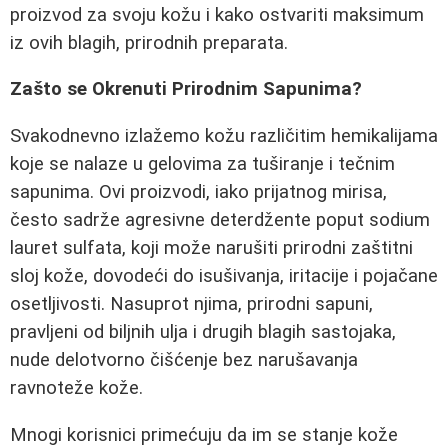
proizvod za svoju kožu i kako ostvariti maksimum
iz ovih blagih, prirodnih preparata.
Zašto se Okrenuti Prirodnim Sapunima?
Svakodnevno izlažemo kožu različitim hemikalijama
koje se nalaze u gelovima za tuširanje i tečnim
sapunima. Ovi proizvodi, iako prijatnog mirisa,
često sadrže agresivne deterdžente poput sodium
lauret sulfata, koji može narušiti prirodni zaštitni
sloj kože, dovodeći do isušivanja, iritacije i pojačane
osetljivosti. Nasuprot njima, prirodni sapuni,
pravljeni od biljnih ulja i drugih blagih sastojaka,
nude delotvorno čišćenje bez narušavanja
ravnoteže kože.
Mnogi korisnici primećuju da im se stanje kože