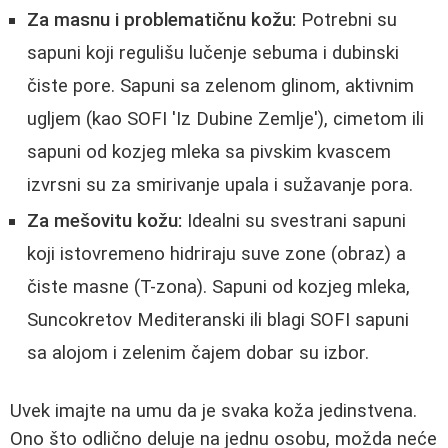
Za masnu i problematičnu kožu:
Potrebni su
sapuni koji regulišu lučenje sebuma i dubinski
čiste pore. Sapuni sa zelenom glinom, aktivnim
ugljem (kao SOFI 'Iz Dubine Zemlje'), cimetom ili
sapuni od kozjeg mleka sa pivskim kvascem
izvrsni su za smirivanje upala i sužavanje pora.
Za mešovitu kožu:
Idealni su svestrani sapuni
koji istovremeno hidriraju suve zone (obraz) a
čiste masne (T-zona). Sapuni od kozjeg mleka,
Suncokretov Mediteranski ili blagi SOFI sapuni
sa alojom i zelenim čajem dobar su izbor.
Uvek imajte na umu da je svaka koža jedinstvena.
Ono što odlično deluje na jednu osobu, možda neće