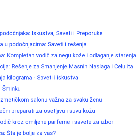
 podočnjaka: Iskustva, Saveti i Preporuke
ma u podočnjacima: Saveti i rešenja
ina: Kompletan vodič za negu kože i odlaganje starenja
cija: Rešenje za Smanjenje Masnih Naslaga i Celulita
ja kilograma - Saveti i iskustva
u Šminku
ozmetičkom salonu važna za svaku ženu
lečni preparati za osetljivu i suvu kožu
 vodič kroz omiljene parfeme i savete za izbor
ća: Šta je bolje za vas?