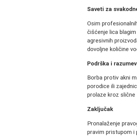
Saveti za svakodn
Osim profesionalni
čišćenje lica blagi
agresivnih proizvod
dovoljne količine v
Podrška i razumev
Borba protiv akni mo
porodice ili zajedn
prolaze kroz slične 
Zaključak
Pronalaženje pravo
pravim pristupom i 