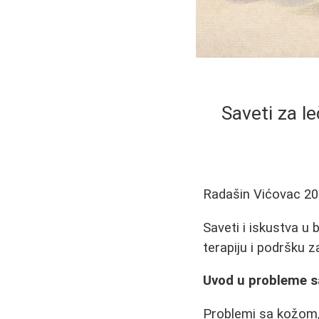
Saveti za le
Radašin Vićovac
20
Saveti i iskustva u
terapiju i podršku z
Uvod u probleme 
Problemi sa kožom, 