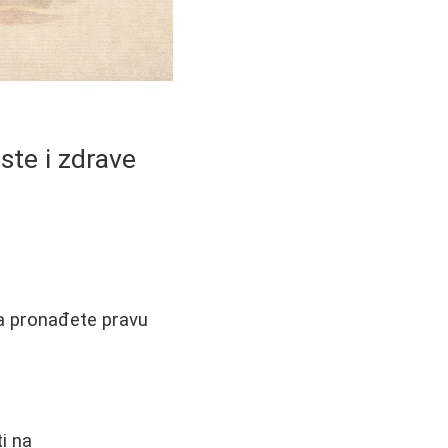
iste i zdrave
da pronađete pravu
i na