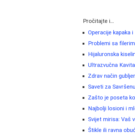
Pročitajte i...
Operacije kapaka i
Problemi sa fileri
Hijaluronska kisel
Ultrazvučna Kavita
Zdrav način gubljen
Saveti za Savršen
Zašto je poseta k
Najbolji losioni i m
Svijet mirisa: Vaš
Štikle ili ravna obu