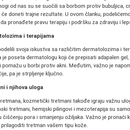
i od nas su se suočili sa borbom protiv bubuljica, crve
e će doneti trajne rezultate. U ovom članku, podelićemo
da pronađete pravu terapiju i podršku za zdraviju i le
tolozima i terapijama
podelili svoja iskustva sa različitim dermatolozima i t
 je poseta dermatologu koji će prepisati adapalen gel, 
i pomažu u borbi protiv akni. Međutim, važno je napo
je, pa je strpljenje ključno.
i i njihova uloga
tretmana, kozmetički tretmani takođe igraju važnu ulo
nski tretmani, hemijski pilingovi i mezoterapija su sam
čišćenju pora i smanjenju ožiljaka. Važno je pronaći k
 prilagoditi tretman vašem tipu kože.