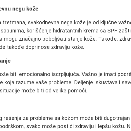
evnu negu kože
h tretmana, svakodnevna nega kože je od ključne važn
m sapunima, korišćenje hidratantnih krema sa SPF zašt
a mogu značajno poboljšati stanje kože. Takođe, zdra
ode takođe doprinose zdravlju kože.
anje
že biti emocionalno iscrpljujuća. Važno je imati podršk
ice koja razume vaše probleme. Deljenje iskustava i sav
situacije može biti od velike pomoći.
g rešenja za probleme sa kožom može biti dugotrajan p
podrškom, svako može postići zdraviju i lepšu kožu. 