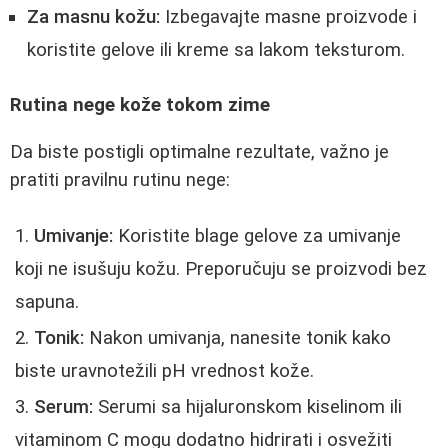
Za masnu kožu:
Izbegavajte masne proizvode i
koristite gelove ili kreme sa lakom teksturom.
Rutina nege kože tokom zime
Da biste postigli optimalne rezultate, važno je
pratiti pravilnu rutinu nege:
Umivanje:
Koristite blage gelove za umivanje
koji ne isušuju kožu. Preporučuju se proizvodi bez
sapuna.
Tonik:
Nakon umivanja, nanesite tonik kako
biste uravnotežili pH vrednost kože.
Serum:
Serumi sa hijaluronskom kiselinom ili
vitaminom C mogu dodatno hidrirati i osvežiti