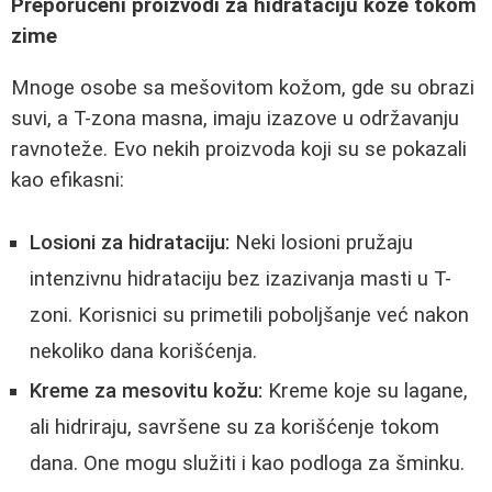
Preporučeni proizvodi za hidrataciju kože tokom
zime
Mnoge osobe sa mešovitom kožom, gde su obrazi
suvi, a T-zona masna, imaju izazove u održavanju
ravnoteže. Evo nekih proizvoda koji su se pokazali
kao efikasni:
Losioni za hidrataciju:
Neki losioni pružaju
intenzivnu hidrataciju bez izazivanja masti u T-
zoni. Korisnici su primetili poboljšanje već nakon
nekoliko dana korišćenja.
Kreme za mesovitu kožu:
Kreme koje su lagane,
ali hidriraju, savršene su za korišćenje tokom
dana. One mogu služiti i kao podloga za šminku.