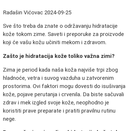
Radašin Vićovac
2024-09-25
Sve što treba da znate o održavanju hidratacije
kože tokom zime. Saveti i preporuke za proizvode
koji će vašu kožu učiniti mekom i zdravom.
Zašto je hidratacija kože toliko važna zimi?
Zima je period kada naša koža najviše trpi zbog
hladnoće, vetra i suvog vazduha u zatvorenim
prostorima. Ovi faktori mogu dovesti do isušivanja
kože, pojave perutanja i crvenila. Da biste sačuvali
zdrav i mek izgled svoje kože, neophodno je
koristiti prave preparate i pratiti pravilnu rutinu
nege.