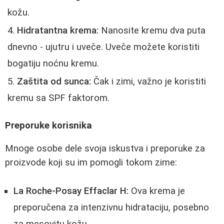
kožu.
Hidratantna krema:
Nanosite kremu dva puta
dnevno - ujutru i uveče. Uveče možete koristiti
bogatiju noćnu kremu.
Zaštita od sunca:
Čak i zimi, važno je koristiti
kremu sa SPF faktorom.
Preporuke korisnika
Mnoge osobe dele svoja iskustva i preporuke za
proizvode koji su im pomogli tokom zime:
La Roche-Posay Effaclar H:
Ova krema je
preporučena za intenzivnu hidrataciju, posebno
za mesovitu kožu.