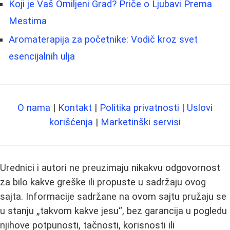
Koji je Vaš Omiljeni Grad? Priče o Ljubavi Prema
Mestima
Aromaterapija za početnike: Vodič kroz svet
esencijalnih ulja
O nama
|
Kontakt
|
Politika privatnosti
|
Uslovi
korišćenja
|
Marketinški servisi
Urednici i autori ne preuzimaju nikakvu odgovornost
za bilo kakve greške ili propuste u sadržaju ovog
sajta. Informacije sadržane na ovom sajtu pružaju se
u stanju „takvom kakve jesu“, bez garancija u pogledu
njihove potpunosti, tačnosti, korisnosti ili