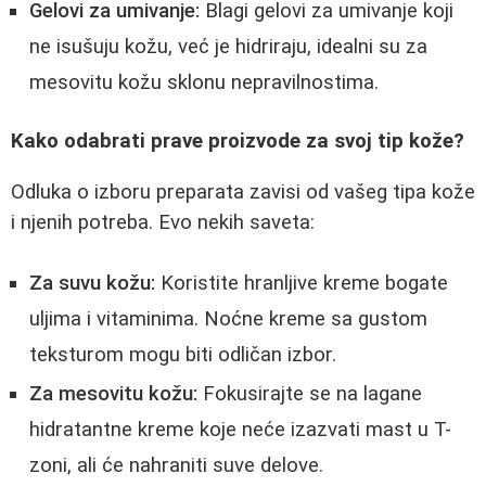
Gelovi za umivanje:
Blagi gelovi za umivanje koji
ne isušuju kožu, već je hidriraju, idealni su za
mesovitu kožu sklonu nepravilnostima.
Kako odabrati prave proizvode za svoj tip kože?
Odluka o izboru preparata zavisi od vašeg tipa kože
i njenih potreba. Evo nekih saveta:
Za suvu kožu:
Koristite hranljive kreme bogate
uljima i vitaminima. Noćne kreme sa gustom
teksturom mogu biti odličan izbor.
Za mesovitu kožu:
Fokusirajte se na lagane
hidratantne kreme koje neće izazvati mast u T-
zoni, ali će nahraniti suve delove.