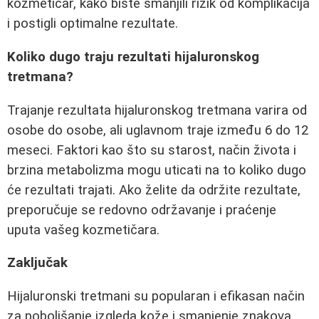
kozmetičar, kako biste smanjili rizik od komplikacija
i postigli optimalne rezultate.
Koliko dugo traju rezultati hijaluronskog
tretmana?
Trajanje rezultata hijaluronskog tretmana varira od
osobe do osobe, ali uglavnom traje između 6 do 12
meseci. Faktori kao što su starost, način života i
brzina metabolizma mogu uticati na to koliko dugo
će rezultati trajati. Ako želite da održite rezultate,
preporučuje se redovno održavanje i praćenje
uputa vašeg kozmetičara.
Zaključak
Hijaluronski tretmani su popularan i efikasan način
za poboljšanje izgleda kože i smanjenje znakova