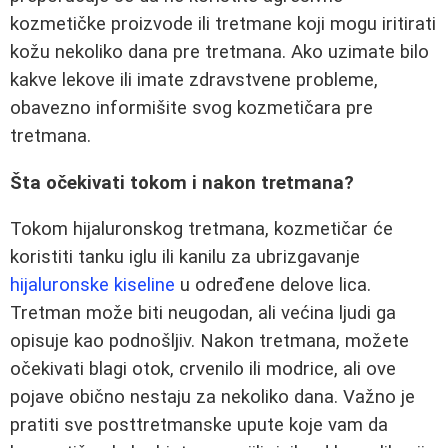
kozmetičke proizvode ili tretmane koji mogu iritirati
kožu nekoliko dana pre tretmana. Ako uzimate bilo
kakve lekove ili imate zdravstvene probleme,
obavezno informišite svog kozmetičara pre
tretmana.
Šta očekivati tokom i nakon tretmana?
Tokom hijaluronskog tretmana, kozmetičar će
koristiti tanku iglu ili kanilu za ubrizgavanje
hijaluronske kiseline
u određene delove lica.
Tretman može biti neugodan, ali većina ljudi ga
opisuje kao podnošljiv. Nakon tretmana, možete
očekivati blagi otok, crvenilo ili modrice, ali ove
pojave obično nestaju za nekoliko dana. Važno je
pratiti sve posttretmanske upute koje vam da