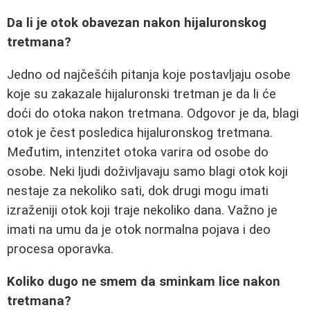
Da li je otok obavezan nakon hijaluronskog
tretmana?
Jedno od najčešćih pitanja koje postavljaju osobe
koje su zakazale hijaluronski tretman je da li će
doći do otoka nakon tretmana. Odgovor je da, blagi
otok je čest posledica hijaluronskog tretmana.
Međutim, intenzitet otoka varira od osobe do
osobe. Neki ljudi doživljavaju samo blagi otok koji
nestaje za nekoliko sati, dok drugi mogu imati
izraženiji otok koji traje nekoliko dana. Važno je
imati na umu da je otok normalna pojava i deo
procesa oporavka.
Koliko dugo ne smem da sminkam lice nakon
tretmana?