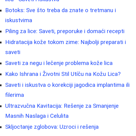
Botoks: Sve što treba da znate o tretmanu i
iskustvima
Piling za lice: Saveti, preporuke i domaći recepti
Hidratacija kože tokom zime: Najbolji preparati i
saveti
Saveti za negu i lečenje problema kože lica
Kako Ishrana i Životni Stil Utíču na Kožu Lica?
Saveti i iskustva o korekciji jagodica implantima ili
filerima
Ultrazvučna Kavitacija: Rešenje za Smanjenje
Masnih Naslaga i Celulita
Skljoctanje zglobova: Uzroci i rešenja