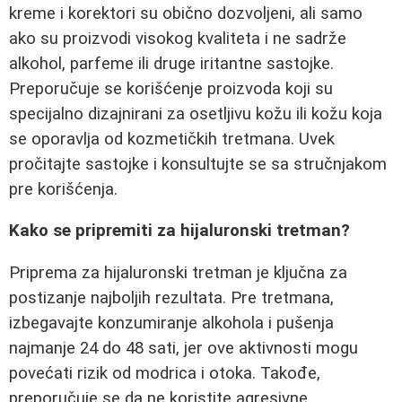
kreme i korektori su obično dozvoljeni, ali samo
ako su proizvodi visokog kvaliteta i ne sadrže
alkohol, parfeme ili druge iritantne sastojke.
Preporučuje se korišćenje proizvoda koji su
specijalno dizajnirani za osetljivu kožu ili kožu koja
se oporavlja od kozmetičkih tretmana. Uvek
pročitajte sastojke i konsultujte se sa stručnjakom
pre korišćenja.
Kako se pripremiti za hijaluronski tretman?
Priprema za hijaluronski tretman je ključna za
postizanje najboljih rezultata. Pre tretmana,
izbegavajte konzumiranje alkohola i pušenja
najmanje 24 do 48 sati, jer ove aktivnosti mogu
povećati rizik od modrica i otoka. Takođe,
preporučuje se da ne koristite agresivne