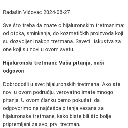
Radašin Vićovac
2024-08-27
Sve što treba da znate o hijaluronskim tretmanima:
od otoka, sminkanja, do kozmetičkih proizvoda koji
su dozvoljeni nakon tretmana. Saveti i iskustva za
one koji su novi u ovom svetu.
Hijaluronski tretmani: Vaša pitanja, naši
odgovori
Dobrodošli u svet hijaluronskih tretmana! Ako ste
novi u ovom području, verovatno imate mnogo
pitanja. U ovom članku ćemo pokušati da
odgovorimo na najčešća pitanja vezana za
hijaluronske tretmane, kako biste bili što bolje
pripremljeni za svoj prvi tretman.