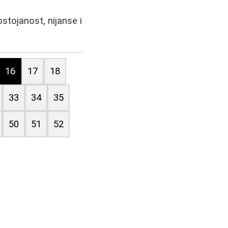
stojanost, nijanse i
16
17
18
33
34
35
50
51
52