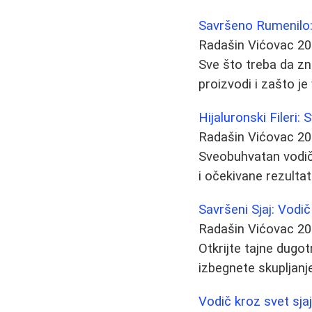
Savršeno Rumenilo: 
Radašin Vićovac
20
Sve što treba da zn
proizvodi i zašto j
Hijaluronski Fileri:
Radašin Vićovac
20
Sveobuhvatan vodič k
i očekivane rezultat
Savršeni Sjaj: Vodi
Radašin Vićovac
20
Otkrijte tajne dugot
izbegnete skupljanj
Vodič kroz svet sja