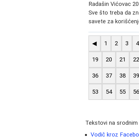
Radašin Vićovac
20
Sve što treba da zna
savete za korišćenje
◀
1
2
3
19
20
21
2
36
37
38
3
53
54
55
5
Tekstovi na srodnim
Vodič kroz Faceboo