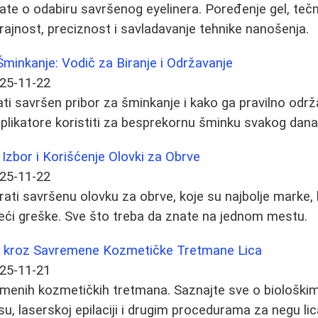
ate o odabiru savršenog eyelinera. Poređenje gel, tečn
trajnost, preciznost i savladavanje tehnike nanošenja.
Šminkanje: Vodič za Biranje i Održavanje
25-11-22
ati savršen pribor za šminkanje i kako ga pravilno održ
 aplikatore koristiti za besprekornu šminku svakog dana
Izbor i Korišćenje Olovki za Obrve
25-11-22
ati savršenu olovku za obrve, koje su najbolje marke, 
zbeći greške. Sve što treba da znate na jednom mestu.
č kroz Savremene Kozmetičke Tretmane Lica
25-11-21
remenih kozmetičkih tretmana. Saznajte sve o biološki
u, laserskoj epilaciji i drugim procedurama za negu lic