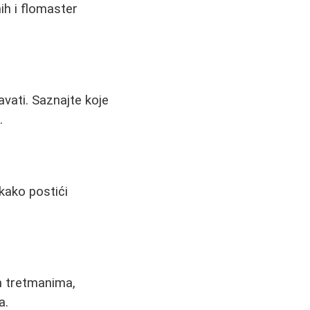
ih i flomaster
avati. Saznajte koje
.
kako postići
m tretmanima,
a.