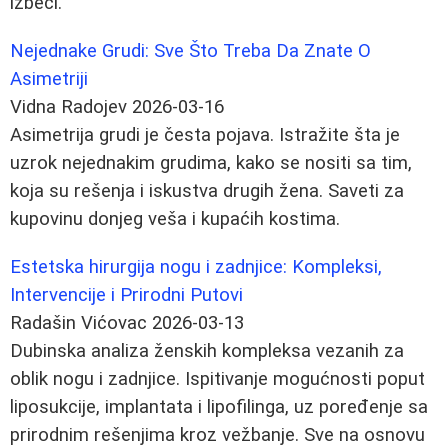
izbeći.
Nejednake Grudi: Sve Što Treba Da Znate O
Asimetriji
Vidna Radojev
2026-03-16
Asimetrija grudi je česta pojava. Istražite šta je
uzrok nejednakim grudima, kako se nositi sa tim,
koja su rešenja i iskustva drugih žena. Saveti za
kupovinu donjeg veša i kupaćih kostima.
Estetska hirurgija nogu i zadnjice: Kompleksi,
Intervencije i Prirodni Putovi
Radašin Vićovac
2026-03-13
Dubinska analiza ženskih kompleksa vezanih za
oblik nogu i zadnjice. Ispitivanje mogućnosti poput
liposukcije, implantata i lipofilinga, uz poređenje sa
prirodnim rešenjima kroz vežbanje. Sve na osnovu