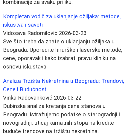
kombinacije za svaku priliku.
Kompletan vodič za uklanjanje ožiljaka: metode,
iskustva i saveti
Vidosava Radomilović
2026-03-23
Sve što treba da znate o uklanjanju ožiljaka u
Beogradu. Uporedite hirurške i laserske metode,
cene, oporavak i kako izabrati pravu kliniku na
osnovu iskustava.
Analiza Tržišta Nekretnina u Beogradu: Trendovi,
Cene i Budućnost
Vinka Radovanković
2026-03-22
Dubinska analiza kretanja cena stanova u
Beogradu. Istražujemo podatke o starogradnji i
novogradnji, uticaj kamatnih stopa na kredite i
buduće trendove na tržištu nekretnina.