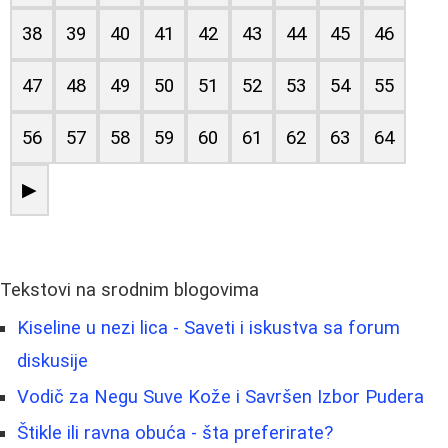
38
39
40
41
42
43
44
45
46
47
48
49
50
51
52
53
54
55
56
57
58
59
60
61
62
63
64
▶
Tekstovi na srodnim blogovima
Kiseline u nezi lica - Saveti i iskustva sa forum
diskusije
Vodič za Negu Suve Kože i Savršen Izbor Pudera
Štikle ili ravna obuća - šta preferirate?