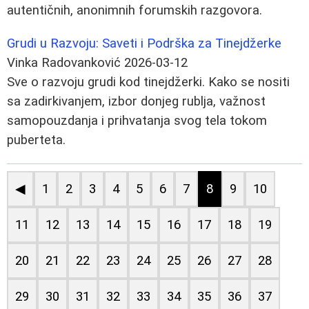
autentičnih, anonimnih forumskih razgovora.
Grudi u Razvoju: Saveti i Podrška za Tinejdžerke
Vinka Radovanković
2026-03-12
Sve o razvoju grudi kod tinejdžerki. Kako se nositi
sa zadirkivanjem, izbor donjeg rublja, važnost
samopouzdanja i prihvatanja svog tela tokom
puberteta.
◀
1
2
3
4
5
6
7
8
9
10
11
12
13
14
15
16
17
18
19
20
21
22
23
24
25
26
27
28
29
30
31
32
33
34
35
36
37