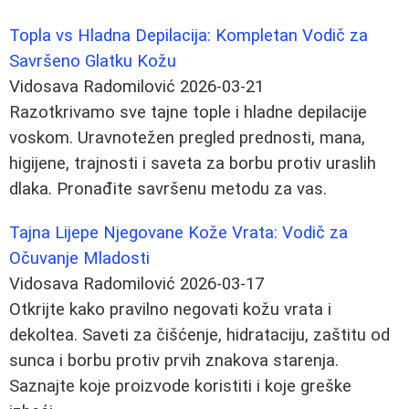
Topla vs Hladna Depilacija: Kompletan Vodič za
Savršeno Glatku Kožu
Vidosava Radomilović
2026-03-21
Razotkrivamo sve tajne tople i hladne depilacije
voskom. Uravnotežen pregled prednosti, mana,
higijene, trajnosti i saveta za borbu protiv uraslih
dlaka. Pronađite savršenu metodu za vas.
Tajna Lijepe Njegovane Kože Vrata: Vodič za
Očuvanje Mladosti
Vidosava Radomilović
2026-03-17
Otkrijte kako pravilno negovati kožu vrata i
dekoltea. Saveti za čišćenje, hidrataciju, zaštitu od
sunca i borbu protiv prvih znakova starenja.
Saznajte koje proizvode koristiti i koje greške