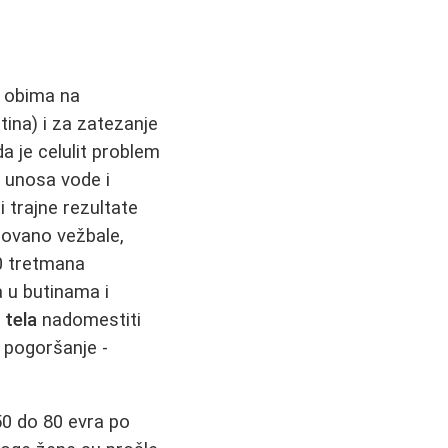
e obima na
ina) i za zatezanje
a je celulit problem
g unosa vode i
 trajne rezultate
inovano vežbale,
10 tretmana
 u butinama i
 tela
nadomestiti
k pogoršanje -
50 do 80 evra po