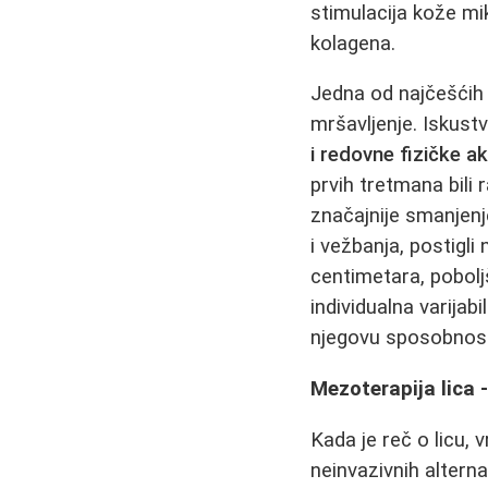
stimulacija kože m
kolagena.
Jedna od najčešćih 
mršavljenje. Iskust
i redovne fizičke ak
prvih tretmana bili 
značajnije smanjenj
i vežbanja, postigl
centimetara, pobolj
individualna varijab
njegovu sposobnost
Mezoterapija lica 
Kada je reč o licu, 
neinvazivnih altern