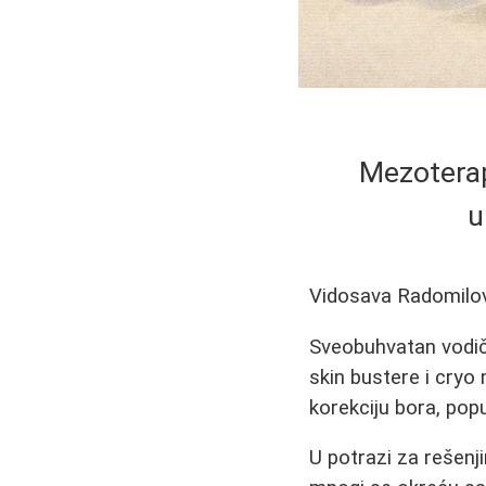
Mezoterapi
u
Vidosava Radomilo
Sveobuhvatan vodič 
skin bustere i cryo 
korekciju bora, popu
U potrazi za rešenji