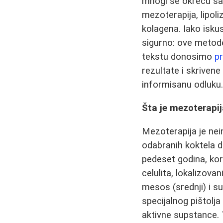
mnogi se okreću s
mezoterapija, lipol
kolagena. Iako iskus
sigurno: ove metode
tekstu donosimo
pr
rezultate i skrivene
informisanu odluku
Šta je mezoterapij
Mezoterapija je ne
odabranih koktela d
pedeset godina, kor
celulita, lokalizova
mesos (srednji) i su
specijalnog pištolja
aktivne supstance. 