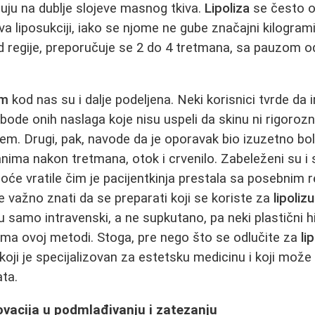
luju na dublje slojeve masnog tkiva.
Lipoliza
se često o
va liposukciji, iako se njome ne gube značajni kilogrami
od regije, preporučuje se 2 do 4 tretmana, sa pauzom o
om
kod nas su i dalje podeljena. Neki korisnici tvrde da
ode onih naslaga koje nisu uspeli da skinu ni rigoroz
em. Drugi, pak, navode da je oporavak bio izuzetno bo
anima nakon tretmana, otok i crvenilo. Zabeleženi su i 
će vratile čim je pacijentkinja prestala sa posebnim 
 važno znati da se preparati koji se koriste za
lipolizu
 samo intravenski, a ne supkutano, pa neki plastični hi
ema ovoj metodi. Stoga, pre nego što se odlučite za
li
koji je specijalizovan za estetsku medicinu i koji može
ta.
novacija u podmlađivanju i zatezanju