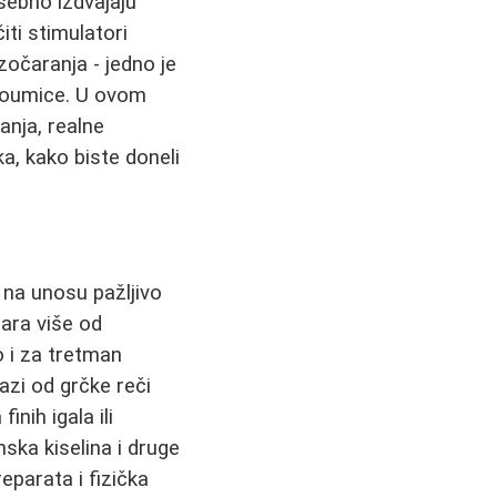
ebno izdvajaju
iti stimulatori
zočaranja - jedno je
nedoumice. U ovom
anja, realne
ka, kako biste doneli
na unosu pažljivo
tara više od
o i za tretman
lazi od grčke reči
nih igala ili
nska kiselina i druge
parata i fizička