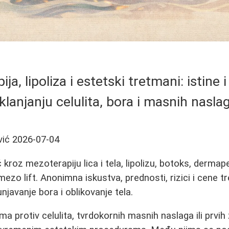
ja, lipoliza i estetski tretmani: istine 
klanjanju celulita, bora i masnih nasla
vić
2026-07-04
kroz mezoterapiju lica i tela, lipolizu, botoks, derma
mezo lift. Anonimna iskustva, prednosti, rizici i cene 
njavanje bora i oblikovanje tela.
ma protiv celulita, tvrdokornih masnih naslaga ili prvih