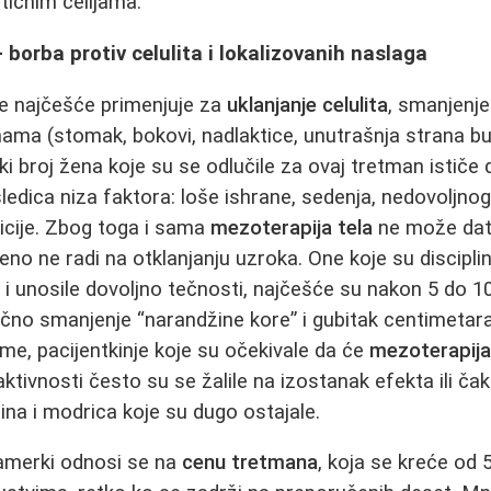
tičnim ćelijama.
 borba protiv celulita i lokalizovanih naslaga
se najčešće primenjuje za
uklanjanje celulita
, smanjenj
ma (stomak, bokovi, nadlaktice, unutrašnja strana but
i broj žena koje su se odlučile za ovaj tretman ističe d
sledica niza faktora: loše ishrane, sedenja, nedovoljno
icije. Zbog toga i sama
mezoterapija tela
ne može dati
eno ne radi na otklanjanju uzroka. One koje su discipl
u i unosile dovoljno tečnosti, najčešće su nakon 5 do 
čno smanjenje “narandžine kore” i gubitak centimetara
me, pacijentkinje koje su očekivale da će
mezoterapija
ktivnosti često su se žalile na izostanak efekta ili ča
ina i modrica koje su dugo ostajale.
zamerki odnosi se na
cenu tretmana
, koja se kreće od 