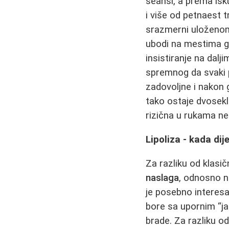
seansi, a prema isk
i više od petnaest t
srazmerni uloženo
ubodi na mestima gde
insistiranje na dal
spremnog da svaki pu
zadovoljne i nakon
tako ostaje dvosekl
rizična u rukama ne
Lipoliza - kada dij
Za razliku od klasi
naslaga
, odnosno n
je posebno interesa
bore sa upornim “ja
brade. Za razliku od