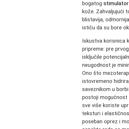
bogatog
stimulato
kože. Zahvaljujući
blistavija, odmornij
ističu da su bore ok
Iskustva korisnica 
pripreme: pre prvog
isključile potencija
neugodnost je minim
Ono što mezoterapi
istovremeno hidrira,
saveznikom u borbi p
postoji mogućnost d
sve više koriste upr
teksturi i elastičn
poseban oprez i mo