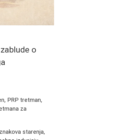
i zablude o
ga
pen, PRP tretman,
tretmana za
 znakova starenja,