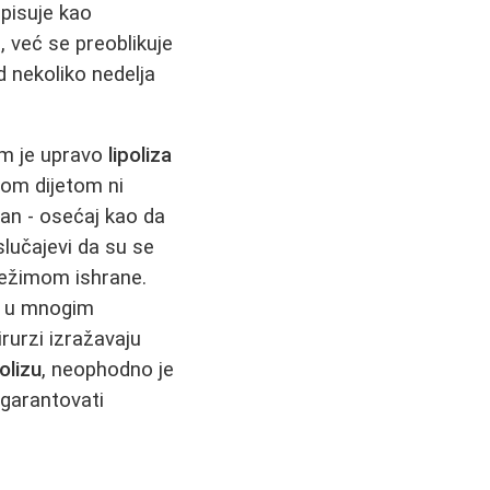
pisuje kao
, već se preoblikuje
d nekoliko nedelja
 im je upravo
lipoliza
nom dijetom ni
lan - osećaj kao da
slučajevi da su se
režimom ishrane.
u mnogim
rurzi izražavaju
polizu
, neophodno je
 garantovati