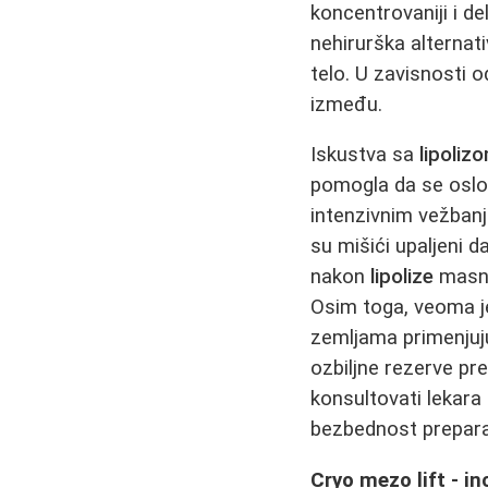
koncentrovaniji i de
nehirurška alternati
telo. U zavisnosti 
između.
Iskustva sa
lipoliz
pomogla da se oslob
intenzivnim vežbanj
su mišići upaljeni d
nakon
lipolize
masno
Osim toga, veoma je
zemljama primenjuju
ozbiljne rezerve pr
konsultovati lekara 
bezbednost prepara
Cryo mezo lift - i