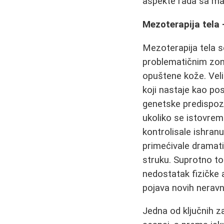
aspekte rada sa ma
Mezoterapija tela -
Mezoterapija tela 
problematičnim zona
opuštene kože. Velik
koji nastaje kao po
genetske predispoz
ukoliko se istovrem
kontrolisale ishran
primećivale dramati
struku. Suprotno to
nedostatak fizičke a
pojava novih neravn
Jedna od ključnih 