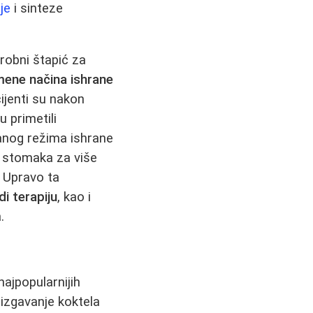
je
i sinteze
robni štapić za
ene načina ishrane
cijenti su nakon
 primetili
sanog režima ishrane
i stomaka za više
. Upravo ta
di terapiju
, kao i
.
najpopularnijih
izgavanje koktela