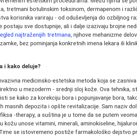
avremenim estetskim procedurama. Među njima se pos
iza, tretmani botulinskim toksinom, dermapenom i različ
tva korisnika variraju - od oduševljenja do ozbiljnog ra
 postaju sve dostupnije, ali i dalje izazivaju brojne 
egled najtraženijih tretmana
, njihove mehanizme delov
 zamke, bez pominjanja konkretnih imena lekara ili klini
.
a i kako deluje?
invazivna medicinsko‑estetska metoda koja se zasniva 
irektno u mezoderm - srednji sloj kože. Ova tehnika, s
isti se kako za korekciju bora i popunjavanje bora, tak
nih masnih depozita i opšte revitalizacije. Sam naziv do
fiksa ‑therapy, a suština je u tome da se putem veoma fi
 u kožu unose vitamini, minerali, aminokiseline, hijaluro
Time se istovremeno postiže farmakološko dejstvo pre