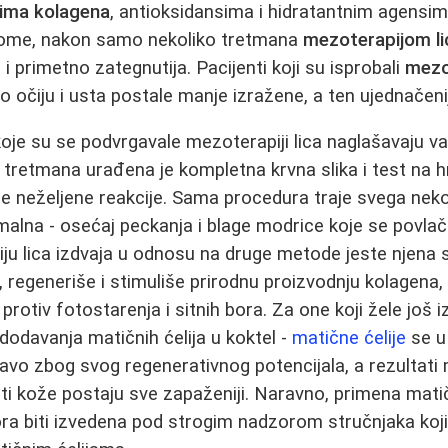
rima kolagena
, antioksidansima i hidratantnim agensima
 tome, nakon samo nekoliko tretmana
mezoterapijom li
a i primetno zategnutija. Pacijenti koji su isprobali
mezot
o očiju i usta postale manje izražene, a ten ujednačenij
koje su se podvrgavale mezoterapiji lica naglašavaju v
 tretmana urađena je kompletna krvna slika i test na h
lne neželjene reakcije. Sama procedura traje svega neko
alna - osećaj peckanja i blage modrice koje se povlač
ju lica izdvaja u odnosu na druge metode jeste njena
 regeneriše i stimuliše prirodnu proizvodnju kolagena, 
rotiv fotostarenja i sitnih bora. Za one koji žele još iz
odavanja matičnih ćelija u koktel -
matične ćelije
se u
avo zbog svog regenerativnog potencijala, a rezultati m
osti kože postaju sve zapaženiji. Naravno, primena mati
ra biti izvedena pod strogim nadzorom stručnjaka koj