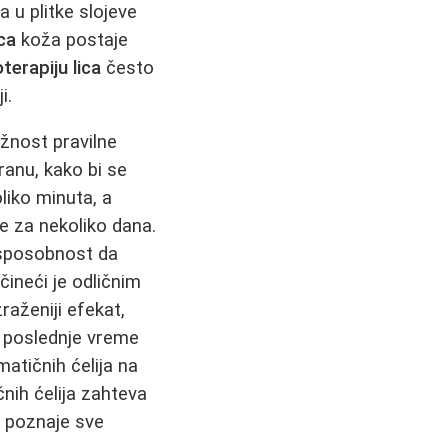
 u plitke slojeve
ca
koža postaje
erapiju lica
često
i.
ažnost pravilne
ranu, kako bi se
liko minuta, a
e za nekoliko dana.
 sposobnost da
čineći je odličnim
raženiji efekat,
 poslednje vreme
atičnih ćelija na
čnih ćelija zahteva
i poznaje sve