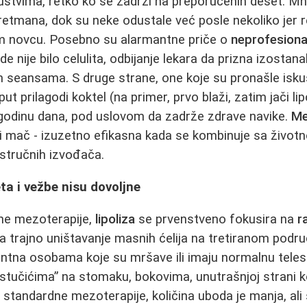
ustvima, retko ko se zadrži na preporučenih deset. M
retmana, dok su neke odustale već posle nekoliko jer rez
m novcu. Posebno su alarmantne priče o
neprofesiona
 nije bilo celulita, odbijanje lekara da prizna izostana
jim seansama. S druge strane, one koje su pronašle isk
t prilagodi koktel (na primer, prvo blaži, zatim jači lipo
 godinu dana, pod uslovom da zadrže zdrave navike.
Me
i mač - izuzetno efikasna kada se kombinuje sa životno
stručnih izvođača.
eta i vežbe nisu dovoljne
čne mezoterapije,
lipoliza
se prvenstveno fokusira na
r
a trajno uništavanje masnih ćelija na tretiranom podr
ntna osobama koje su mršave ili imaju normalnu telesn
stučićima” na stomaku, bokovima, unutrašnjoj strani ko
 standardne mezoterapije, količina uboda je manja, ali 