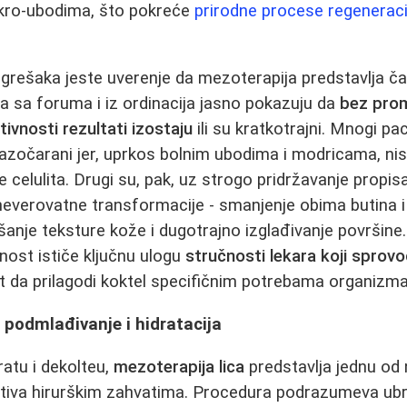
ikro‑ubodima, što pokreće
prirodne procese regeneraci
grešaka jeste uverenje da mezoterapija predstavlja ča
va sa foruma i iz ordinacija jasno pokazuju da
bez prom
tivnosti rezultati izostaju
ili su kratkotrajni. Mnogi pa
razočarani jer, uprkos bolnim ubodima i modricama, nisu
e celulita. Drugi su, pak, uz strogo pridržavanje propi
i neverovatne transformacije - smanjenje obima butina 
šanje teksture kože i dugotrajno izglađivanje površine
ilnost ističe ključnu ulogu
stručnosti lekara koji sprovo
 da prilagodi koktel specifičnim potrebama organizma
- podmlađivanje i hidratacija
vratu i dekolteu,
mezoterapija lica
predstavlja jednu od 
ativa hirurškim zahvatima. Procedura podrazumeva ubr