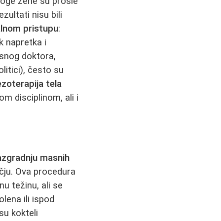
noge žene su prošle
ultati nisu bili
lnom pristupu
:
k napretka i
usnog doktora,
litici), često su
zoterapija tela
m disciplinom, ali i
azgradnju masnih
učju. Ova procedura
u težinu, ali se
lena ili ispod
su kokteli