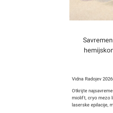
Savremeni 
hemijskom
Vidna Radojev
2026
Otkrijte najsavreme
miolift, cryo mezo 
laserske epilacije, 