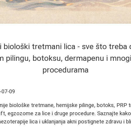
biološki tretmani lica - sve što treba
 pilingu, botoksu, dermapenu i mno
procedurama
-07-09
nije biološke tretmane, hemijske pilinge, botoks, PRP
lift, egzozome za lice i druge procedure. Saznajte ka
mezoterapije lica i uklanjanja akni postignete zdravu i b