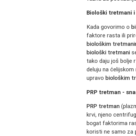
Biološki tretmani i
Kada govorimo o
b
faktore rasta ili p
biološkim tretman
biološki tretmani
se
tako daju još bolje
deluju na ćelijskom
upravo
biološkim 
PRP tretman - sn
PRP tretman
(plazm
krvi, njeno centrif
bogat faktorima rast
koristi ne samo za 