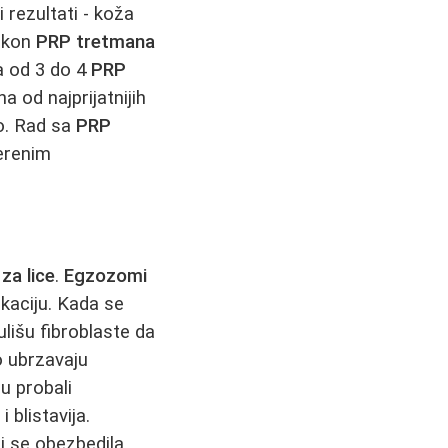
 rezultati - koža
Nakon
PRP tretmana
ja od 3 do 4
PRP
a od najprijatnijih
o. Rad sa
PRP
verenim
za lice
.
Egzozomi
kaciju. Kada se
ulišu fibroblaste da
 ubrzavaju
su probali
 blistavija.
i se obezbedila