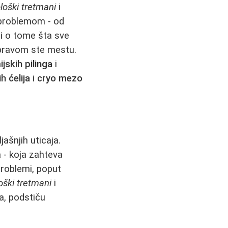
ološki tretmani
i
problemom - od
li o tome šta sve
a pravom ste mestu.
jskih pilinga
i
h ćelija
i
cryo mezo
jašnjih uticaja.
 - koja zahteva
problemi, poput
oški tretmani
i
a, podstiču