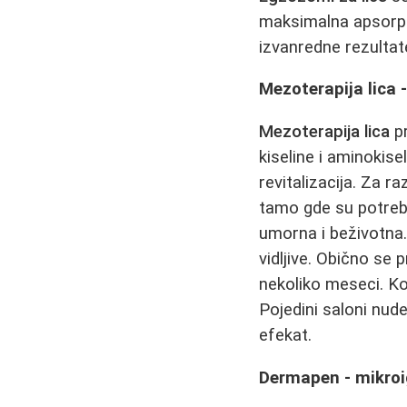
maksimalna apsorpc
izvanredne rezulta
Mezoterapija lica 
Mezoterapija lica
pr
kiseline i aminokise
revitalizacija. Za r
tamo gde su potreb
umorna i beživotna
vidljive. Obično se
nekoliko meseci. 
Pojedini saloni nude
efekat.
Dermapen - mikroi