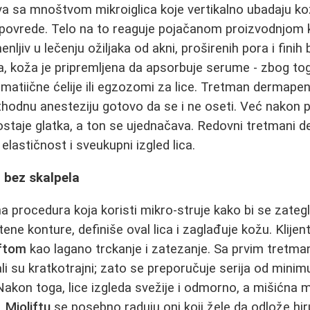
a sa mnoštvom mikroiglica koje vertikalno ubadaju kož
‑povrede. Telo na to reaguje pojačanom proizvodnjom 
jiv u lečenju ožiljaka od akni, proširenih pora i finih
, koža je pripremljena da apsorbuje serume - zbog to
tiične ćelije ili egzozomi za lice. Tretman dermapen
ethodnu anesteziju gotovo da se i ne oseti. Već nakon 
staje glatka, a ton se ujednačava. Redovni tretmani
elastičnost i sveukupni izgled lica.
ca bez skalpela
a procedura koja koristi mikro‑struje kako bi se zategli 
ne konture, definiše oval lica i zaglađuje kožu. Klijen
iftom
kao lagano trckanje i zatezanje. Sa prvim tret
i, ali su kratkotrajni; zato se preporučuje serija od min
 Nakon toga, lice izgleda svežije i odmorno, a mišićna 
.
Mioliftu
se posebno raduju oni koji žele da odlože hirur