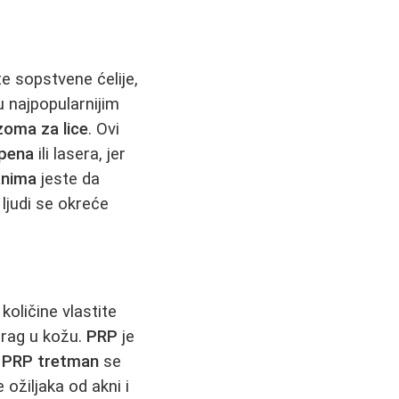
e sopstvene ćelije,
u najpopularnijim
oma za lice
. Ovi
pena
ili lasera, jer
anima
jeste da
ljudi se okreće
ličine vlastite
trag u kožu.
PRP
je
j
PRP tretman
se
 ožiljaka od akni i