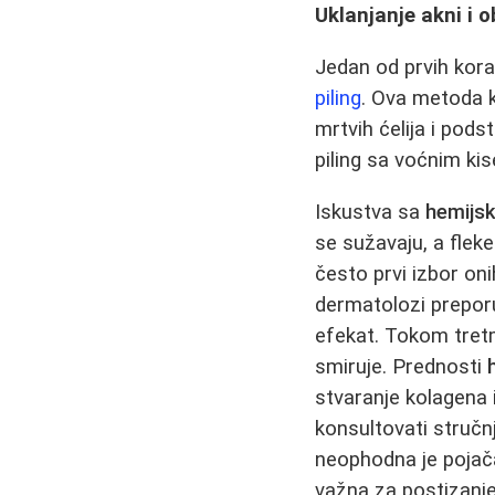
Uklanjanje akni i 
Jedan od prvih kora
piling
. Ova metoda ko
mrtvih ćelija i pod
piling sa voćnim kise
Iskustva sa
hemijsk
se sužavaju, a flek
često prvi izbor on
dermatolozi preporu
efekat. Tokom tre
smiruje. Prednosti
stvaranje kolagena i
konsultovati stručn
neophodna je pojač
važna za postizanje 