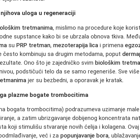
 njihova uloga u regeneraciji
iološkim tretmanima
, mislimo na procedure koje korist
rirodne supstance kako bi se ubrzala obnova tkiva. Međ
ima
su
PRP tretman
,
mezoterapija lica
i primena
egzoz
 često kombinuju sa drugim metodama, poput
derma
 rezultate. Ono što je zajedničko svim
biološkim tretm
 nivou, podstičući telo da se samo regeneriše. Sve više 
tretmanima
jer su bezbedni, a oporavak je kratak.
aga plazme bogate trombocitima
a bogata trombocitima) podrazumeva uzimanje male ko
ugiranje, a zatim ubrizgavanje dobijenog koncentrata na
a koji stimulišu stvaranje novih ćelija i kolagena. Ova
podmlađivanje, već i za
popunjavanje bora
, ublažavanje