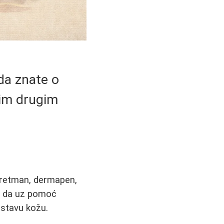
 da znate o
gim drugim
 tretman, dermapen,
ko da uz pomoć
listavu kožu.