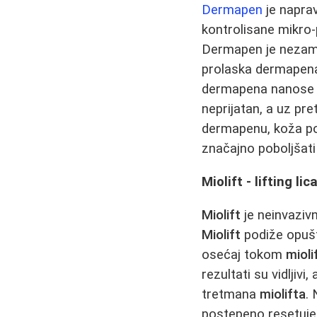
Dermapen
je naprav
kontrolisane mikro
Dermapen je nezamenl
prolaska dermapena
dermapena nanose ma
neprijatan, a uz pr
dermapenu, koža po
značajno poboljšati 
Miolift - lifting li
Miolift
je neinvazivn
Miolift
podiže opušte
osećaj tokom
miol
rezultati su vidljiv
tretmana
miolifta
.
postepeno resetuje