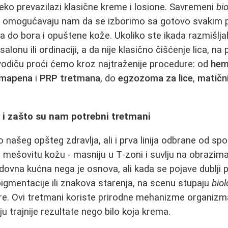
ko prevazilazi klasične kreme i losione. Savremeni
bi
e omogućavaju nam da se izborimo sa gotovo svakim 
ra do bora i opuštene kože. Ukoliko ste ikada razmišlja
alonu ili ordinaciji, a da nije klasično čišćenje lica, n
odiču proći ćemo kroz najtraženije procedure: od
hemi
rmapena
i
PRP tretmana
, do
egzozoma za lice
,
matični
i zašto su nam potrebni tretmani
o našeg opšteg zdravlja, ali i prva linija odbrane od spol
ešovitu kožu - masniju u T‑zoni i suvlju na obrazima
ovna kućna nega je osnova, ali kada se pojave dublji 
rpigmentacije ili znakova starenja, na scenu stupaju
biol
re. Ovi tretmani koriste prirodne mehanizme organizm
ju trajnije rezultate nego bilo koja krema.