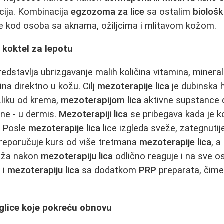
ija. Kombinacija
egzozoma za lice
sa ostalim
biološ
te kod osoba sa aknama, ožiljcima i mlitavom kožom.
- koktel za lepotu
edstavlja ubrizgavanje malih količina vitamina, mineral
lina direktno u kožu. Cilj
mezoterapije lica
je dubinska h
azliku od krema,
mezoterapijom lica
aktivne supstance 
ne - u dermis.
Mezoterapiji lica
se pribegava kada je k
. Posle
mezoterapije lica
lice izgleda sveže, zategnutij
 preporučuje kurs od više tretmana
mezoterapije lica
, a
Koža nakon
mezoterapiju lica
odlično reaguje i na sve o
 i
mezoterapiju lica
sa dodatkom
PRP
preparata, čime
glice koje pokreću obnovu