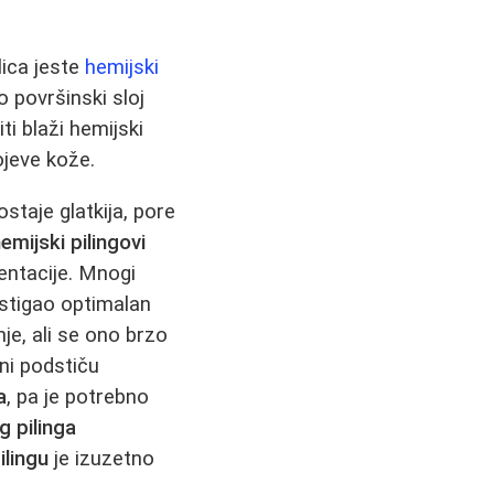
lica jeste
hemijski
o površinski sloj
i blaži hemijski
lojeve kože.
taje glatkija, pore
emijski pilingovi
mentacije. Mnogi
stigao optimalan
je, ali se ono brzo
oni podstiču
a
, pa je potrebno
g pilinga
ilingu
je izuzetno