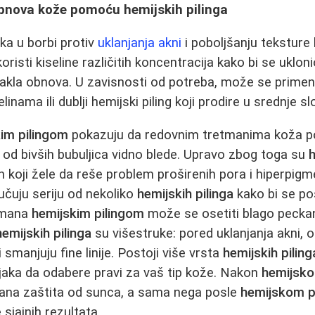
obnova kože pomoću hemijskih pilinga
ka u borbi protiv
uklanjanja akni
i poboljšanju teksture 
risti kiseline različitih koncentracija kako bi se ukloni
stakla obnova. U zavisnosti od potreba, može se primenit
linama ili dublji hemijski piling koji prodire u srednje s
im pilingom
pokazuju da redovnim tretmanima koža pos
e od bivših bubuljica vidno blede. Upravo zbog toga su
h
ih koji žele da reše problem proširenih pora i hiperpig
čuju seriju od nekoliko
hemijskih pilinga
kako bi se po
tmana
hemijskim pilingom
može se osetiti blago peckan
hemijskih pilinga
su višestruke: pored uklanjanja akni, 
 smanjuju fine linije. Postoji više vrsta
hemijskih piling
jaka da odabere pravi za vaš tip kože. Nakon
hemijsko
ana zaštita od sunca, a sama nega posle
hemijskom p
sjajnih rezultata.