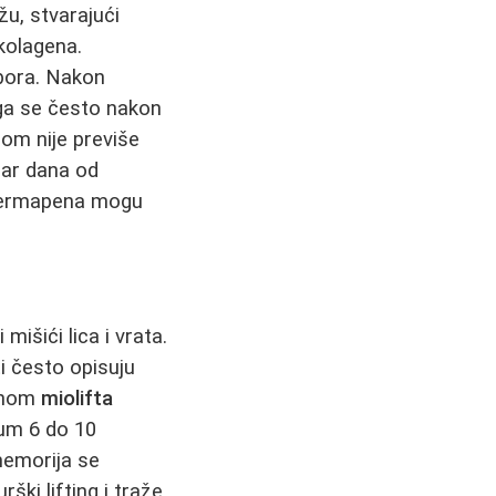
u, stvarajući
kolagena.
 bora. Nakon
ga se često nakon
om nije previše
par dana od
 dermapena mogu
mišići lica i vrata.
ti često opisuju
manom
miolifta
imum 6 do 10
memorija se
ški lifting i traže