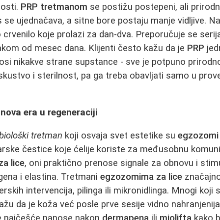
nosti.
PRP tretmanom
se postižu postepeni, ali prirodni
us se ujednačava, a sitne bore postaju manje vidljive. 
o crvenilo koje prolazi za dan‑dva. Preporučuje se seri
akom od mesec dana. Klijenti često kažu da je
PRP
jedn
osi nikakve strane supstance - sve je potpuno prirodn
kustvo i sterilnost, pa ga treba obavljati samo u pro
 nova era u regeneraciji
biološki tretman
koji osvaja svet estetike su
egzozomi 
ske čestice koje ćelije koriste za međusobnu komuni
a lice
, oni praktično prenose signale za obnovu i stim
gena i elastina. Tretmani
egzozomima za lice
značajno
skih intervencija, pilinga ili mikronidlinga. Mnogi koji 
žu da je koža već posle prve sesije vidno nahranjenija i
 najčešće nanose nakon
dermapena
ili
miolifta
kako b