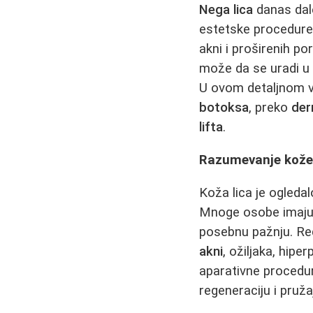
Nega lica
danas dale
estetske procedur
akni i proširenih po
može da se uradi u s
U ovom detaljnom v
botoksa
, preko
de
lifta
.
Razumevanje kože 
Koža lica je ogledal
Mnoge osobe imaju m
posebnu pažnju. Red
akni
, ožiljaka, hipe
aparativne procedu
regeneraciju i pruža