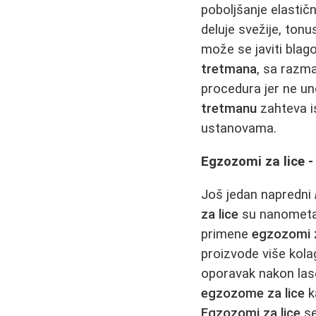
poboljšanje elastič
deluje svežije, ton
može se javiti blag
tretmana
, sa razm
procedura jer ne un
tretmanu
zahteva is
ustanovama.
Egzozomi za lice -
Još jedan napredni
za lice
su nanometar
primene
egzozomi z
proizvode više kola
oporavak nakon laser
egzozome za lice
ka
Egzozomi za lice
se