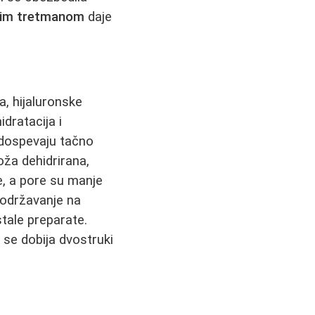
kim tretmanom
daje
a, hijaluronske
idratacija i
dospevaju tačno
oža dehidrirana,
e, a pore su manje
 održavanje na
stale preparate.
 se dobija dvostruki