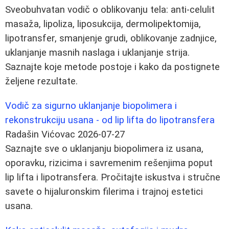
Sveobuhvatan vodič o oblikovanju tela: anti-celulit
masaža, lipoliza, liposukcija, dermolipektomija,
lipotransfer, smanjenje grudi, oblikovanje zadnjice,
uklanjanje masnih naslaga i uklanjanje strija.
Saznajte koje metode postoje i kako da postignete
željene rezultate.
Vodič za sigurno uklanjanje biopolimera i
rekonstrukciju usana - od lip lifta do lipotransfera
Radašin Vićovac
2026-07-27
Saznajte sve o uklanjanju biopolimera iz usana,
oporavku, rizicima i savremenim rešenjima poput
lip lifta i lipotransfera. Pročitajte iskustva i stručne
savete o hijaluronskim filerima i trajnoj estetici
usana.