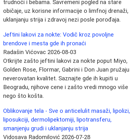
trudnoći i bebama. Savremeni pogled na stare
običaje, uz korisne informacije o limfnoj drenaži,
uklanjanju strija i zdravoj nezi posle porođaja.
Jeftini lakovi za nokte: Vodič kroz povoljne
brendove i mesta gde ih pronaći
Radašin Vićovac
2026-08-03
Otkrijte zašto jeftini lakovi za nokte poput Miyo,
Golden Rose, Flormar, Gabrini i Don Juan pružaju
neverovatan kvalitet. Saznajte gde ih kupiti u
Beogradu, njihove cene i zašto vredi mnogo više
nego što košta.
Oblikovanje tela - Sve o anticelulit masaži, lipolizi,
liposukciji, dermolipektomiji, lipotransferu,
smanjenju grudi i uklanjanju strija
Vidosava Radomilović
2026-07-28