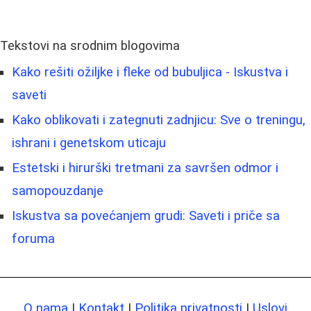
Tekstovi na srodnim blogovima
Kako rešiti ožiljke i fleke od bubuljica - Iskustva i
saveti
Kako oblikovati i zategnuti zadnjicu: Sve o treningu,
ishrani i genetskom uticaju
Estetski i hirurški tretmani za savršen odmor i
samopouzdanje
Iskustva sa povećanjem grudi: Saveti i priče sa
foruma
O nama
|
Kontakt
|
Politika privatnosti
|
Uslovi