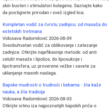
skin busteri i stimulatori kolagena. Saznajte kako
da postignete prirodan i svež izgled lica.
Kompletan vodič za čvrstu zadnjicu: od masaža do
estetskih tretmana
Vidosava Radomilović
2026-08-09
Sveobuhvatan vodič za oblikovanje i zatezanje
zadnjice. Otkrijte najefikasnije metode: od anti
celulit masaže i lipolize, do liposukcije i
lipotransfera, uz proverene vežbe i savete za
uklanjanje masnih naslaga.
Bapske mudrosti o trudnoći i bebama - šta kaže
nauka, a šta tradicija
Vidosava Radomilović
2026-08-03
Otkrijte istinu iza najpoznatijih bapskih priča o