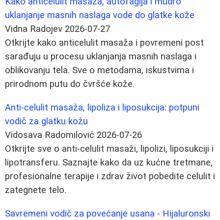
Kako anticelulit masaža, autofagija i mudro
uklanjanje masnih naslaga vode do glatke kože
Vidna Radojev
2026-07-27
Otkrijte kako anticelulit masaža i povremeni post
sarađuju u procesu uklanjanja masnih naslaga i
oblikovanju tela. Sve o metodama, iskustvima i
prirodnom putu do čvršće kože.
Anti-celulit masaža, lipoliza i liposukcija: potpuni
vodič za glatku kožu
Vidosava Radomilović
2026-07-26
Otkrijte sve o anti-celulit masaži, lipolizi, liposukciji i
lipotransferu. Saznajte kako da uz kućne tretmane,
profesionalne terapije i zdrav život pobedite celulit i
zategnete telo.
Savremeni vodič za povećanje usana - Hijaluronski