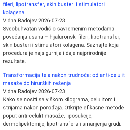
fileri, lipotransfer, skin busteri i stimulatori
kolagena
Vidna Radojev
2026-07-23
Sveobuhvatan vodič o savremenim metodama
povećanja usana – hijaluronski fileri, lipotransfer,
skin busteri i stimulatori kolagena. Saznajte koja
procedura je najsigurnija i daje najprirodnije
rezultate.
Transformacija tela nakon trudnoće: od anti‑celulit
masaže do hirurških rešenja
Vidna Radojev
2026-07-23
Kako se nositi sa viškom kilograma, celulitom i
strijama nakon porođaja. Otkrijte efikasne metode
poput anti‑celulit masaže, liposukcije,
dermolipektomije, lipotransfera i smanjenja grudi.