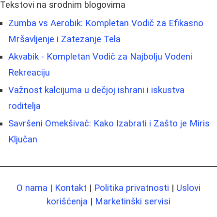
Tekstovi na srodnim blogovima
Zumba vs Aerobik: Kompletan Vodič za Efikasno
Mršavljenje i Zatezanje Tela
Akvabik - Kompletan Vodič za Najbolju Vodeni
Rekreaciju
Važnost kalcijuma u dečjoj ishrani i iskustva
roditelja
Savršeni Omekšivač: Kako Izabrati i Zašto je Miris
Ključan
O nama
|
Kontakt
|
Politika privatnosti
|
Uslovi
korišćenja
|
Marketinški servisi