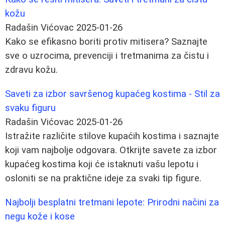
kožu
Radašin Vićovac
2025-01-26
Kako se efikasno boriti protiv mitisera? Saznajte
sve o uzrocima, prevenciji i tretmanima za čistu i
zdravu kožu.
Saveti za izbor savršenog kupaćeg kostima - Stil za
svaku figuru
Radašin Vićovac
2025-01-26
Istražite različite stilove kupaćih kostima i saznajte
koji vam najbolje odgovara. Otkrijte savete za izbor
kupaćeg kostima koji će istaknuti vašu lepotu i
osloniti se na praktične ideje za svaki tip figure.
Najbolji besplatni tretmani lepote: Prirodni načini za
negu kože i kose