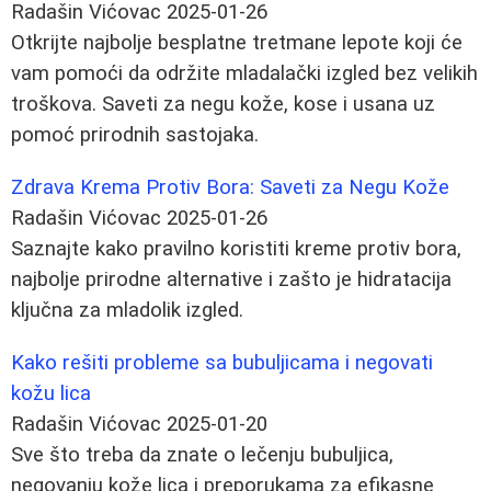
Radašin Vićovac
2025-01-26
Otkrijte najbolje besplatne tretmane lepote koji će
vam pomoći da održite mladalački izgled bez velikih
troškova. Saveti za negu kože, kose i usana uz
pomoć prirodnih sastojaka.
Zdrava Krema Protiv Bora: Saveti za Negu Kože
Radašin Vićovac
2025-01-26
Saznajte kako pravilno koristiti kreme protiv bora,
najbolje prirodne alternative i zašto je hidratacija
ključna za mladolik izgled.
Kako rešiti probleme sa bubuljicama i negovati
kožu lica
Radašin Vićovac
2025-01-20
Sve što treba da znate o lečenju bubuljica,
negovanju kože lica i preporukama za efikasne