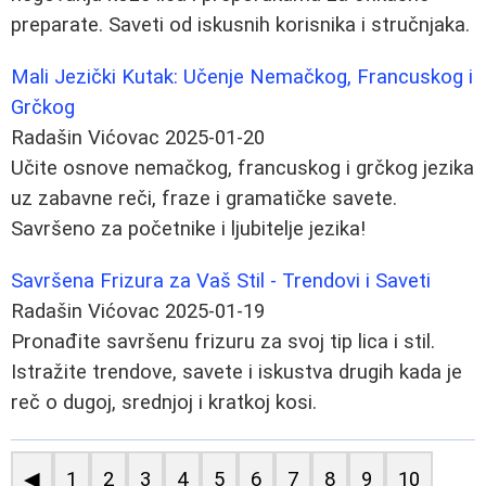
preparate. Saveti od iskusnih korisnika i stručnjaka.
Mali Jezički Kutak: Učenje Nemačkog, Francuskog i
Grčkog
Radašin Vićovac
2025-01-20
Učite osnove nemačkog, francuskog i grčkog jezika
uz zabavne reči, fraze i gramatičke savete.
Savršeno za početnike i ljubitelje jezika!
Savršena Frizura za Vaš Stil - Trendovi i Saveti
Radašin Vićovac
2025-01-19
Pronađite savršenu frizuru za svoj tip lica i stil.
Istražite trendove, savete i iskustva drugih kada je
reč o dugoj, srednjoj i kratkoj kosi.
◀
1
2
3
4
5
6
7
8
9
10