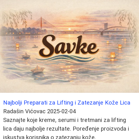
Najbolji Preparati za Lifting i Zatezanje Kože Lica
Radašin Vićovac
2025-02-04
Saznajte koje kreme, serumi i tretmani za lifting
lica daju najbolje rezultate. Poređenje proizvoda i
iskustva korisnika o zatezanju kože.