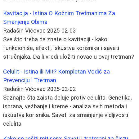
Kavitacija - Istina O Kožnim Tretmanima Za
Smanjenje Obima
Radašin Vićovac
2025-02-03
Sve što treba da znate o kavitaciji - kako
funkcioniše, efekti, iskustva korisnika i saveti
stručnjaka. Da li vredi uložiti novac u ovaj tretman?
Celulit - Istina ili Mit? Kompletan Vodič za
Prevenciju i Tretman
Radašin Vićovac
2025-02-02
Saznajte šta zaista deluje protiv celulita. Genetika,
ishrana, vežbanje i kreme - analiza svih metoda i
iskustva korisnika. Saveti za smanjenje vidljivosti
celulita.
Kako se rešiti mitisera: Saveti i tretmani za čistu