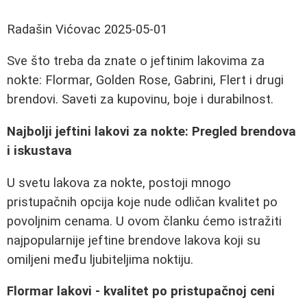
Radašin Vićovac
2025-05-01
Sve što treba da znate o jeftinim lakovima za
nokte: Flormar, Golden Rose, Gabrini, Flert i drugi
brendovi. Saveti za kupovinu, boje i durabilnost.
Najbolji jeftini lakovi za nokte: Pregled brendova
i iskustava
U svetu lakova za nokte, postoji mnogo
pristupačnih opcija koje nude odličan kvalitet po
povoljnim cenama. U ovom članku ćemo istražiti
najpopularnije jeftine brendove lakova koji su
omiljeni među ljubiteljima noktiju.
Flormar lakovi - kvalitet po pristupačnoj ceni