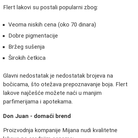
Flert lakovi su postali popularni zbog:
Veoma niskih cena (oko 70 dinara)
Dobre pigmentacije
Bržeg sušenja
Širokih četkica
Glavni nedostatak je nedostatak brojeva na
bočicama, što otežava prepoznavanje boja. Flert
lakove najčešće možete naći u manjim
parfimerijama i apotekama.
Don Juan - domaći brend
Proizvodnja kompanije Mijana nudi kvalitetne