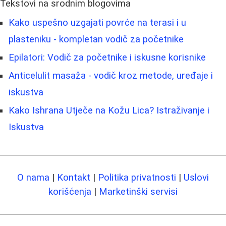
Tekstovi na srodnim blogovima
Kako uspešno uzgajati povrće na terasi i u
plasteniku - kompletan vodič za početnike
Epilatori: Vodič za početnike i iskusne korisnike
Anticelulit masaža - vodič kroz metode, uređaje i
iskustva
Kako Ishrana Utječe na Kožu Lica? Istraživanje i
Iskustva
O nama
|
Kontakt
|
Politika privatnosti
|
Uslovi
korišćenja
|
Marketinški servisi