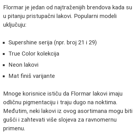
Flormar je jedan od najtraženijih brendova kada su
u pitanju pristupačni lakovi. Popularni modeli
uključuju:
Supershine serija (npr. broj 21 i 29)
True Color kolekcija
Neon lakovi
Mat finiš varijante
Mnoge korisnice ističu da Flormar lakovi imaju
odličnu pigmentaciju i traju dugo na noktima.
Međutim, neki lakovi iz ovog asortimana mogu biti
gušći i zahtevati više slojeva za ravnomernu
primenu.