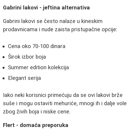
Gabrini lakovi - jeftina alternativa
Gabrini lakovi se često nalaze u kineskim
prodavnicama i nude zaista pristupačne opcije:
Cena oko 70-100 dinara
Širok izbor boja
Summer edition kolekcija
Elegant serija
Iako neki korisnici primećuju da se ovi lakovi brže
suše i mogu ostaviti mehuriće, mnogi ih i dalje vole
zbog živih boja i niske cene.
Flert - domaća preporuka