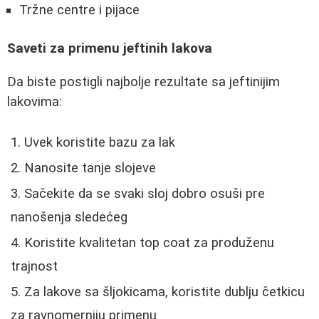
Tržne centre i pijace
Saveti za primenu jeftinih lakova
Da biste postigli najbolje rezultate sa jeftinijim
lakovima:
Uvek koristite bazu za lak
Nanosite tanje slojeve
Sačekite da se svaki sloj dobro osuši pre
nanošenja sledećeg
Koristite kvalitetan top coat za produženu
trajnost
Za lakove sa šljokicama, koristite dublju četkicu
za ravnomerniju primenu