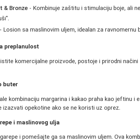
t & Bronze
- Kombinuje zaštitu i stimulaciju boje, ali ne
ši".
- Losion sa maslinovim uljem, idealan za ravnomernu b
a preplanulost
istite komercijalne proizvode, postoje i prirodni načini
o buter
le kombinaciju margarina i kakao praha kao jeftinu i 
zazvati opekotine ako se ne koristi uz oprez.
repe i maslinovog ulja
rgarepe i pomešajte ga sa maslinovim uljem. Ova komb