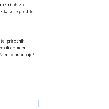
kožu i ubrzati
k kasnije pređite
ta, prirodnih
žem ili domaću
 Srećno sunčanje!