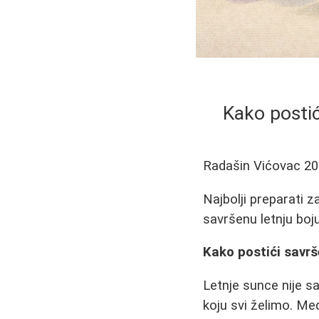
Kako postić
Radašin Vićovac
20
Najbolji preparati 
savršenu letnju boj
Kako postići savrše
Letnje sunce nije s
koju svi želimo. M