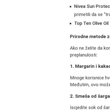
Nivea Sun Protec
primetili da se "tru
Top Ten Olive Oil
Prirodne metode z
Ako ne želite da kor
preplanulosti:
1. Margarin i kaka
Mnoge korisnice hva
Međutim, ovo može i
2. Smeša od šarga
Iscjedite sok od ša