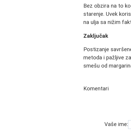
Bez obzira na to ko
starenje. Uvek koris
na ulja sa nižim fak
Zaključak
Postizanje savršene
metoda i pažljive za
smešu od margarina,
Komentari
Vaše ime: