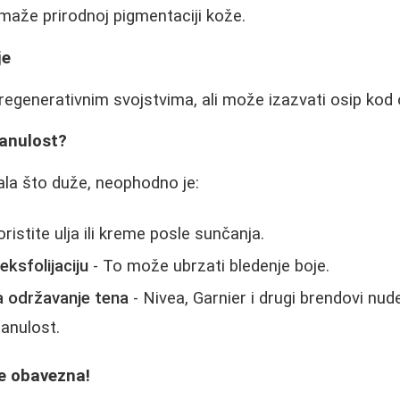
aže prirodnoj pigmentaciji kože.
je
egenerativnim svojstvima, ali može izazvati osip kod o
lanulost?
jala što duže, neophodno je:
ristite ulja ili kreme posle sunčanja.
eksfolijaciju
- To može ubrzati bledenje boje.
a održavanje tena
- Nivea, Garnier i drugi brendovi nud
anulost.
je obavezna!