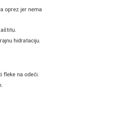
eva oprez jer nema
aštitu.
rajnu hidrataciju.
i fleke na odeći.
e.