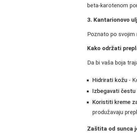
beta-karotenom pom
3. Kantarionovo ul
Poznato po svojim r
Kako održati prep
Da bi vaša boja tra
Hidrirati kožu
- Ko
Izbegavati čestu 
Koristiti kreme z
produžavaju prepl
Zaštita od sunca 