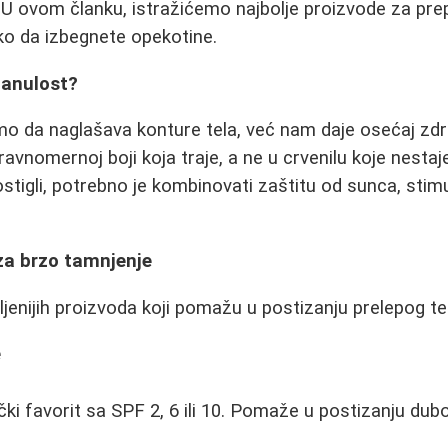
. U ovom članku, istražićemo najbolje proizvode za pre
ko da izbegnete opekotine.
lanulost?
o da naglašava konture tela, već nam daje osećaj zdravl
ravnomernoj boji koja traje, a ne u crvenilu koje nesta
stigli, potrebno je kombinovati zaštitu od sunca, stimu
 za brzo tamnjenje
ljenijih proizvoda koji pomažu u postizanju prelepog te
e
čki favorit sa SPF 2, 6 ili 10. Pomaže u postizanju du