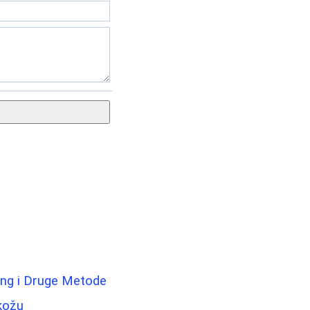
ing i Druge Metode
kožu