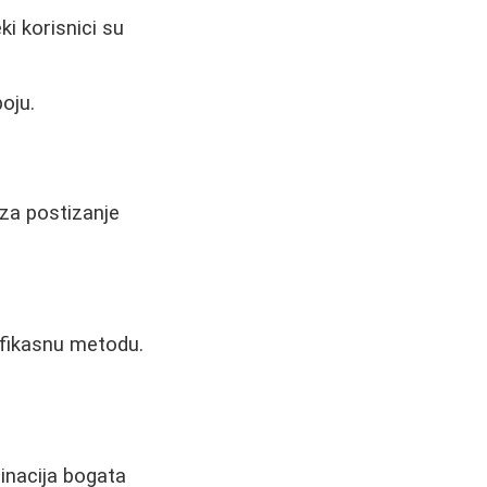
ki korisnici su
oju.
 za postizanje
efikasnu metodu.
inacija bogata