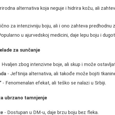
rirodna alternativa koja neguje i hidrira kožu, ali zaht
ično za intenzivniju boju, ali i ono zahteva predhodnu z
Popularno u ajurvedskoj medicini, daje lepu boju i dugot
elade za sunčanje
 Hvaljen zbog intenzivne boje, ali skup i može ostavljat
ada
- Jeftinija alternativa, ali takođe može bojiti tkanin
"
- Fenomenalan efekat, ali teško se nalazi u Srbiji.
 za ubrzano tamnjenje
ze
- Dostupan u DM-u, daje brzu boju bez fleka.