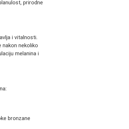
planulost, prirodne
ja i vitalnosti.
je nakon nekoliko
laciju melanina i
na:
boke bronzane