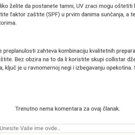
liko želite da postanete tamni, UV zraci mogu oštetiti 
tite faktor zaštite (SPF) u prvim danima sunčanja, a te
torima.
 preplanulosti zahteva kombinaciju kvalitetnih prepara
štite. Bez obzira na to da li koristite skupi collistar d
 ključ je u ravnomernoj negi i izbegavanju opekotina.
Trenutno nema komentara za ovaj članak.