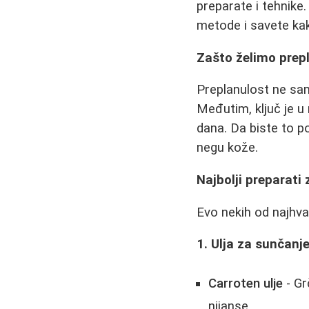
preparate i tehnike
metode i savete ka
Zašto želimo prep
Preplanulost ne sam
Međutim, ključ je u 
dana. Da biste to po
negu kože.
Najbolji preparati
Evo nekih od najhva
1. Ulja za sunčanj
Carroten ulje
- Gr
nijanse.