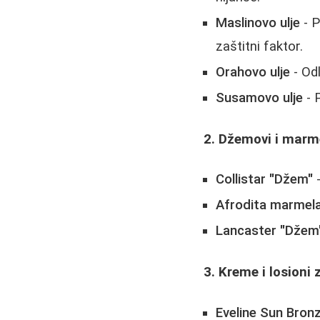
Maslinovo ulje
- P
zaštitni faktor.
Orahovo ulje
- Odl
Susamovo ulje
- 
2. Džemovi i marm
Collistar "Džem"
-
Afrodita marmel
Lancaster "Džem
3. Kreme i losioni
Eveline Sun Bron