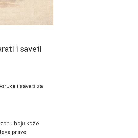
ati i saveti
poruke i saveti za
nzanu boju kože
teva prave