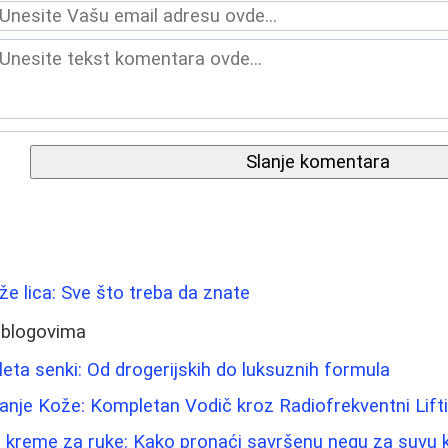
Slanje komentara
ože lica: Sve što treba da znate
 blogovima
leta senki: Od drogerijskih do luksuznih formula
anje Kože: Kompletan Vodič kroz Radiofrekventni Lift
e kreme za ruke: Kako pronaći savršenu negu za suvu 