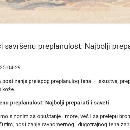
i savršenu preplanulost: Najbolji prepar
25-04-29
za postizanje prelepog preplanulog tena – iskustva, pre
u kože.
nu preplanulost: Najbolji preparati i saveti
amo sinonim za opuštanje i more, već i za prelepu bro
eđutim, postizanje ravnomernog i dugotrajnog tena zah