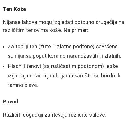
Ten Kože
Nijanse lakova mogu izgledati potpuno drugačije na
različitim tenovima kože. Na primer:
Za topliji ten (žute ili zlatne podtone) savršene
su nijanse poput koralno narandžastih ili zlatnih.
Hladniji tenovi (sa ružičastim podtonom) lepše
izgledaju u tamnijim bojama kao što su bordo ili
tamno plave.
Povod
Različiti događaji zahtevaju različite stilove: