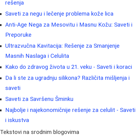
rešenja
Saveti za negu i lečenje problema kože lica
Anti-Age Nega za Mesovitu i Masnu Kožu: Saveti i
Preporuke
Ultrazvučna Kavitacija: Rešenje za Smanjenje
Masnih Naslaga i Celulita
Kako do zdravog života u 21. veku - Saveti i koraci
Da li ste za ugradnju silikona? Različita mišljenja i
saveti
Saveti za Savršenu Šminku
Najbolje i najekonomičnije rešenje za celulit - Saveti
i iskustva
Tekstovi na srodnim blogovima