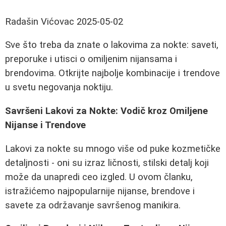
Radašin Vićovac
2025-05-02
Sve što treba da znate o lakovima za nokte: saveti,
preporuke i utisci o omiljenim nijansama i
brendovima. Otkrijte najbolje kombinacije i trendove
u svetu negovanja noktiju.
Savršeni Lakovi za Nokte: Vodič kroz Omiljene
Nijanse i Trendove
Lakovi za nokte su mnogo više od puke kozmetičke
detaljnosti - oni su izraz ličnosti, stilski detalj koji
može da unapredi ceo izgled. U ovom članku,
istražićemo najpopularnije nijanse, brendove i
savete za održavanje savršenog manikira.