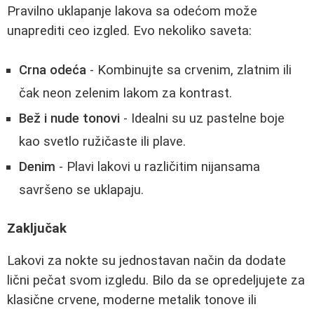
Pravilno uklapanje lakova sa odećom može
unaprediti ceo izgled. Evo nekoliko saveta:
Crna odeća
- Kombinujte sa crvenim, zlatnim ili
čak neon zelenim lakom za kontrast.
Bež i nude tonovi
- Idealni su uz pastelne boje
kao svetlo ružičaste ili plave.
Denim
- Plavi lakovi u različitim nijansama
savršeno se uklapaju.
Zaključak
Lakovi za nokte su jednostavan način da dodate
lični pečat svom izgledu. Bilo da se opredeljujete za
klasične crvene, moderne metalik tonove ili