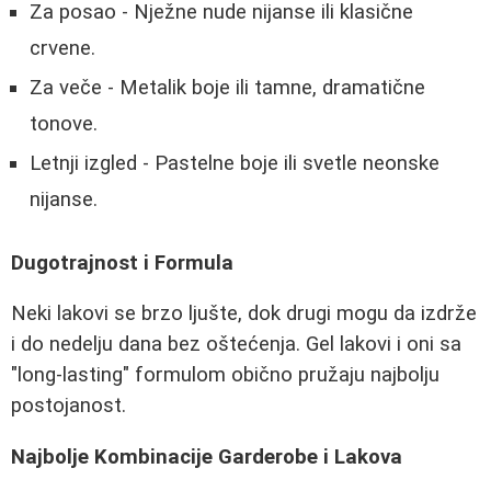
Za posao - Nježne nude nijanse ili klasične
crvene.
Za veče - Metalik boje ili tamne, dramatične
tonove.
Letnji izgled - Pastelne boje ili svetle neonske
nijanse.
Dugotrajnost i Formula
Neki lakovi se brzo ljušte, dok drugi mogu da izdrže
i do nedelju dana bez oštećenja. Gel lakovi i oni sa
"long-lasting" formulom obično pružaju najbolju
postojanost.
Najbolje Kombinacije Garderobe i Lakova