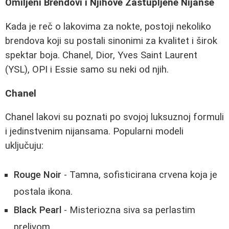
Omiljeni Brendovi i Njihove Zastupljene Nijanse
Kada je reč o lakovima za nokte, postoji nekoliko
brendova koji su postali sinonimi za kvalitet i širok
spektar boja. Chanel, Dior, Yves Saint Laurent
(YSL), OPI i Essie samo su neki od njih.
Chanel
Chanel lakovi su poznati po svojoj luksuznoj formuli
i jedinstvenim nijansama. Popularni modeli
uključuju:
Rouge Noir
- Tamna, sofisticirana crvena koja je
postala ikona.
Black Pearl
- Misteriozna siva sa perlastim
prelivom.