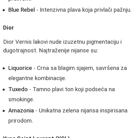
Blue Rebel
- Intenzivna plava koja privlači pažnju.
Dior
Dior Vernis lakovi nude izuzetnu pigmentaciju i
dugotrajnost. Najtraženije nijanse su:
Liquorice
- Crna sa blagim sjajem, savršena za
elegantne kombinacije.
Tuxedo
- Tamno plavi ton koji podseća na
smokinge.
Amazonia
- Unikatna zelena nijansa inspirisana
prirodom.