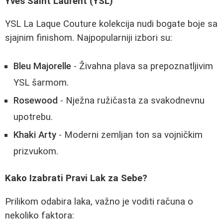
Yves Saint Laurent (YSL)
YSL La Laque Couture kolekcija nudi bogate boje sa
sjajnim finishom. Najpopularniji izbori su:
Bleu Majorelle
- Živahna plava sa prepoznatljivim
YSL šarmom.
Rosewood
- Nježna ružičasta za svakodnevnu
upotrebu.
Khaki Arty
- Moderni zemljan ton sa vojničkim
prizvukom.
Kako Izabrati Pravi Lak za Sebe?
Prilikom odabira laka, važno je voditi računa o
nekoliko faktora: