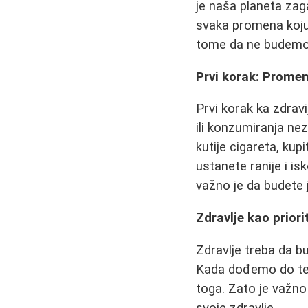
je naša planeta zag
svaka promena koju n
tome da ne budemo r
Prvi korak: Promen
Prvi korak ka zdrav
ili konzumiranja ne
kutije cigareta, ku
ustanete ranije i is
važno je da budete j
Zdravlje kao priori
Zdravlje treba da b
Kada dođemo do teš
toga. Zato je važno
svoje zdravlje.