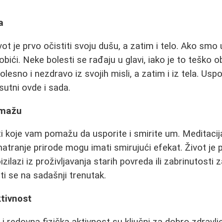
a
t je prvo očistiti svoju dušu, a zatim i telo. Ako smo 
bići. Neke bolesti se rađaju u glavi, iako je to teško ob
lesno i nezdravo iz svojih misli, a zatim i iz tela. Uspo
isutni ovde i sada.
omažu
i koje vam pomažu da usporite i smirite um. Meditacija,
matranje prirode mogu imati smirujući efekat. Život je 
zilazi iz proživljavanja starih povreda ili zabrinutosti
ti se na sadašnji trenutak.
ktivnost
i redovna fizička aktivnost su ključni za dobro zdravlj