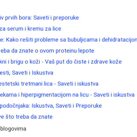
iv prvih bora: Saveti i preporuke
 za serum i kremu za lice
e: Kako rešiti probleme sa bubuljicama i dehidratacijo
reba da znate o ovom proteinu lepote
kni i brigu o koži - Vaš put do čiste i zdrave kože
esti, Saveti i Iskustva
i estetski tretmani lica - Saveti i iskustva
lekama i hiperpigmentacijom na licu - Saveti i iskustva
 podočnjaka: Iskustva, Saveti i Preporuke
e što treba da znate
 blogovima