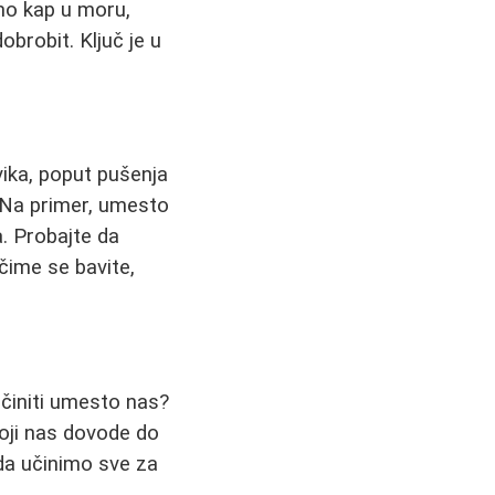
amo kap u moru,
brobit. Ključ je u
vika, poput pušenja
. Na primer, umesto
. Probajte da
 čime se bavite,
učiniti umesto nas?
oji nas dovode do
 da učinimo sve za