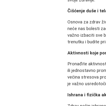
Čišćenje duše i tel
Osnova za zdrav živo
neće nas bolesti zao
važno izbaciti sve bo
trenutku i budite pr
Aktivnosti koje p
Pronađite aktivnost
ili jednostavno pro
većina stresova proi
je važno usredotoči
Ishrana i fizička a
Zdrav način ishrane 