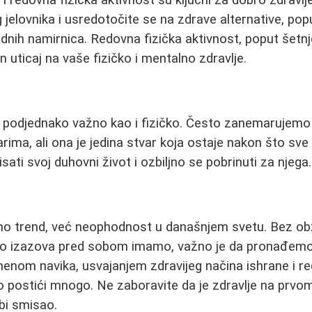
 jelovnika i usredotočite se na zdrave alternative, popu
odnih namirnica. Redovna fizička aktivnost, poput šetnje, 
 uticaj na vaše fizičko i mentalno zdravlje.
 podjednako važno kao i fizičko. Često zanemarujemo 
arima, ali ona je jedina stvar koja ostaje nakon što sv
isati svoj duhovni život i ozbiljno se pobrinuti za njega.
mo trend, već neophodnost u današnjem svetu. Bez obz
liko izazova pred sobom imamo, važno je da pronađemo
menom navika, usvajanjem zdravijeg načina ishrane i 
postići mnogo. Ne zaboravite da je zdravlje na prvom
bi smisao.