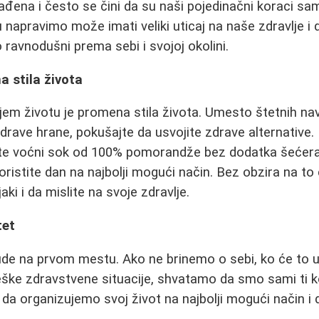
ađena i često se čini da su naši pojedinačni koraci s
apravimo može imati veliki uticaj na naše zdravlje i do
avnodušni prema sebi i svojoj okolini.
a stila života
ijem životu je promena stila života. Umesto štetnih na
zdrave hrane, pokušajte da usvojite zdrave alternative
pite voćni sok od 100% pomorandže bez dodatka šećera
koristite dan na najbolji mogući način. Bez obzira na to
aki i da mislite na svoje zdravlje.
tet
ude na prvom mestu. Ako ne brinemo o sebi, ko će to 
ke zdravstvene situacije, shvatamo da smo sami ti k
 da organizujemo svoj život na najbolji mogući način i