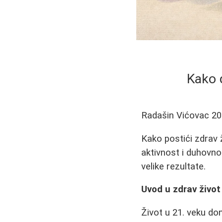
Kako d
Radašin Vićovac
20
Kako postići zdrav ž
aktivnost i duhovn
velike rezultate.
Uvod u zdrav život
Život u 21. veku do