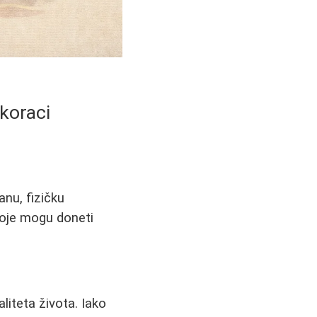
 koraci
anu, fizičku
koje mogu doneti
liteta života. Iako