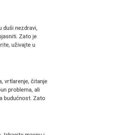
u duši nezdravi,
jasniti. Zato je
rite, uživajte u
 vrtlarenje, čitanje
pun problema, ali
 za budućnost. Zato
e. Izbacite masnu i