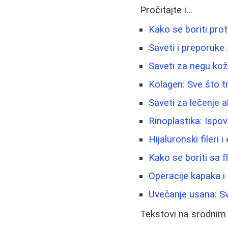
Pročitajte i...
Kako se boriti prot
Saveti i preporuke
Saveti za negu kož
Kolagen: Sve što t
Saveti za lečenje a
Rinoplastika: Ispov
Hijaluronski fileri 
Kako se boriti sa f
Operacije kapaka i
Uvećanje usana: Sv
Tekstovi na srodnim