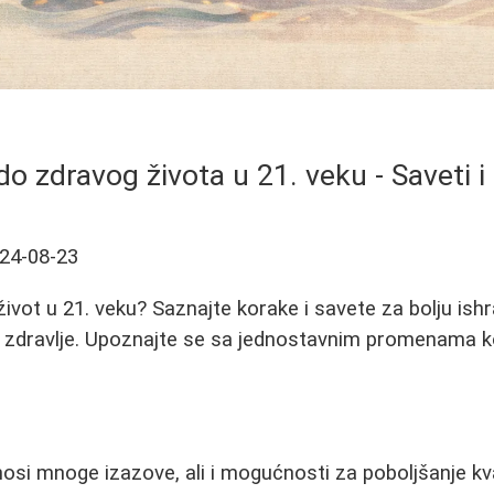
o zdravog života u 21. veku - Saveti i
24-08-23
ivot u 21. veku? Saznajte korake i savete za bolju ishr
o zdravlje. Upoznajte se sa jednostavnim promenama 
nosi mnoge izazove, ali i mogućnosti za poboljšanje kva