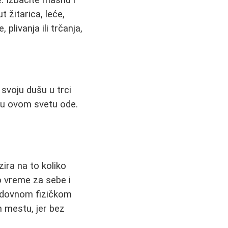
t žitarica, leće,
plivanja ili trčanja,
svoju dušu u trci
e u ovom svetu ode.
ira na to koliko
 vreme za sebe i
redovnom fizičkom
 mestu, jer bez