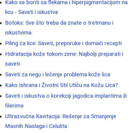
Kako se boriti sa flekama i hiperpigmentacijom na
licu - Saveti i iskustva
Botoks: Sve što treba da znate o tretmanu i
iskustvima
Piling za lice: Saveti, preporuke i domaći recepti
Hidratacija kože tokom zime: Najbolji preparati i
saveti
Saveti za negu i lečenje problema kože lica
Kako Ishrana i Životni Stil Utíču na Kožu Lica?
Saveti i iskustva o korekciji jagodica implantima ili
filerima
Ultrazvučna Kavitacija: Rešenje za Smanjenje
Masnih Naslaga i Celulita