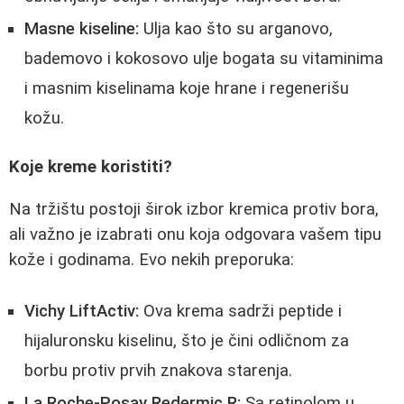
Masne kiseline:
Ulja kao što su arganovo,
bademovo i kokosovo ulje bogata su vitaminima
i masnim kiselinama koje hrane i regenerišu
kožu.
Koje kreme koristiti?
Na tržištu postoji širok izbor kremica protiv bora,
ali važno je izabrati onu koja odgovara vašem tipu
kože i godinama. Evo nekih preporuka:
Vichy LiftActiv:
Ova krema sadrži peptide i
hijaluronsku kiselinu, što je čini odličnom za
borbu protiv prvih znakova starenja.
La Roche-Posay Redermic R:
Sa retinolom u