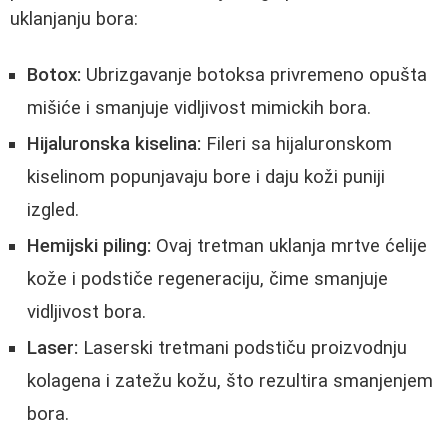
uklanjanju bora:
Botox:
Ubrizgavanje botoksa privremeno opušta
mišiće i smanjuje vidljivost mimickih bora.
Hijaluronska kiselina:
Fileri sa hijaluronskom
kiselinom popunjavaju bore i daju koži puniji
izgled.
Hemijski piling:
Ovaj tretman uklanja mrtve ćelije
kože i podstiče regeneraciju, čime smanjuje
vidljivost bora.
Laser:
Laserski tretmani podstiču proizvodnju
kolagena i zatežu kožu, što rezultira smanjenjem
bora.