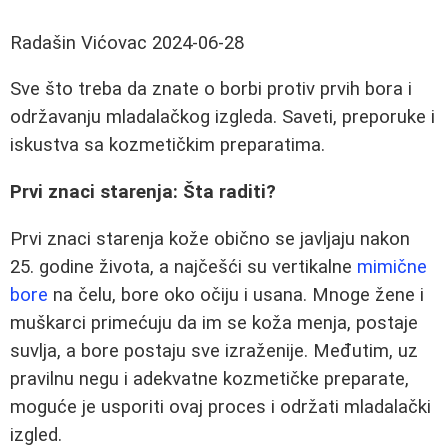
Radašin Vićovac
2024-06-28
Sve što treba da znate o borbi protiv prvih bora i
održavanju mladalačkog izgleda. Saveti, preporuke i
iskustva sa kozmetičkim preparatima.
Prvi znaci starenja: Šta raditi?
Prvi znaci starenja kože obično se javljaju nakon
25. godine života, a najčešći su vertikalne
mimične
bore
na čelu, bore oko očiju i usana. Mnoge žene i
muškarci primećuju da im se koža menja, postaje
suvlja, a bore postaju sve izraženije. Međutim, uz
pravilnu negu i adekvatne kozmetičke preparate,
moguće je usporiti ovaj proces i održati mladalački
izgled.