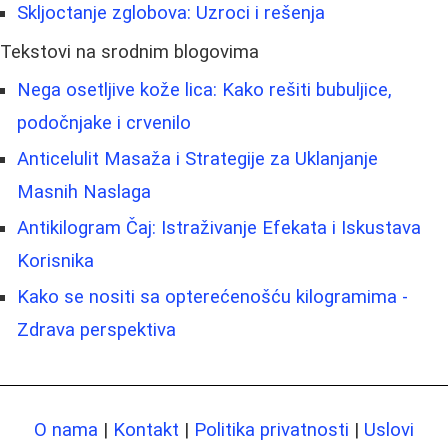
Skljoctanje zglobova: Uzroci i rešenja
Tekstovi na srodnim blogovima
Nega osetljive kože lica: Kako rešiti bubuljice,
podočnjake i crvenilo
Anticelulit Masaža i Strategije za Uklanjanje
Masnih Naslaga
Antikilogram Čaj: Istraživanje Efekata i Iskustava
Korisnika
Kako se nositi sa opterećenošću kilogramima -
Zdrava perspektiva
O nama
|
Kontakt
|
Politika privatnosti
|
Uslovi