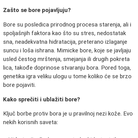
Zašto se bore pojavljuju?
Bore su posledica prirodnog procesa starenja, ali i
spoljašnjih faktora kao što su stres, nedostatak
sna, neadekvatna hidratacija, preterano izlaganje
suncu i loša ishrana. Mimicke bore, koje se javljaju
usled čestog mrštenja, smejanja ili drugih pokreta
lica, takođe doprinose stvaranju bora. Pored toga,
genetika igra veliku ulogu u tome koliko će se brzo
bore pojaviti.
Kako sprečiti i ublažiti bore?
Ključ borbe protiv bora je u pravilnoj nezi kože. Evo
nekih korisnih saveta: