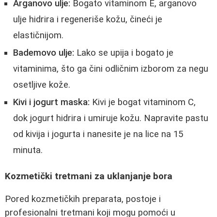
Arganovo ulje:
Bogato vitaminom E, arganovo
ulje hidrira i regeneriše kožu, čineći je
elastičnijom.
Bademovo ulje:
Lako se upija i bogato je
vitaminima, što ga čini odličnim izborom za negu
osetljive kože.
Kivi i jogurt maska:
Kivi je bogat vitaminom C,
dok jogurt hidrira i umiruje kožu. Napravite pastu
od kivija i jogurta i nanesite je na lice na 15
minuta.
Kozmetički tretmani za uklanjanje bora
Pored kozmetičkih preparata, postoje i
profesionalni tretmani koji mogu pomoći u