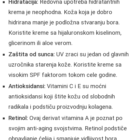
Hidratacija:
Redovna upotreba hidratantnih
krema je neophodna. Koža koja je dobro
hidrirana manje je podložna stvaranju bora.
Koristite kreme sa hijaluronskom kiselinom,
glicerinom ili aloe verom.
Zaštita od sunca:
UV zraci su jedan od glavnih
uzročnika starenja kože. Koristite kreme sa
visokim SPF faktorom tokom cele godine.
Antioksidansi:
Vitamini C i E su moćni
antioksidansi koji štite kožu od slobodnih
radikala i podstiču proizvodnju kolagena.
Retinol:
Ovaj derivat vitamina A je poznat po
svojim anti-aging svojstvima. Retinol podstiče
obnavljanje ćelija i smanjuje vidljivost bora.