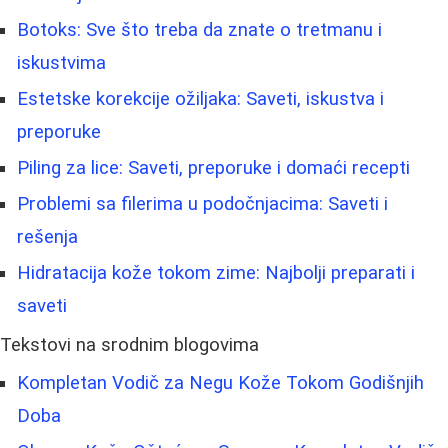
Botoks: Sve što treba da znate o tretmanu i
iskustvima
Estetske korekcije ožiljaka: Saveti, iskustva i
preporuke
Piling za lice: Saveti, preporuke i domaći recepti
Problemi sa filerima u podočnjacima: Saveti i
rešenja
Hidratacija kože tokom zime: Najbolji preparati i
saveti
Tekstovi na srodnim blogovima
Kompletan Vodič za Negu Kože Tokom Godišnjih
Dobа