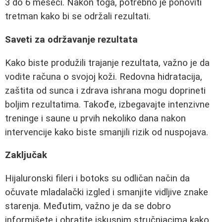
3 do 6 meseci. Nakon toga, potrebno je ponoviti
tretman kako bi se održali rezultati.
Saveti za održavanje rezultata
Kako biste produžili trajanje rezultata, važno je da
vodite računa o svojoj koži. Redovna hidratacija,
zaštita od sunca i zdrava ishrana mogu doprineti
boljim rezultatima. Takođe, izbegavajte intenzivne
treninge i saune u prvih nekoliko dana nakon
intervencije kako biste smanjili rizik od nuspojava.
Zaključak
Hijaluronski fileri i botoks su odličan način da
očuvate mladalački izgled i smanjite vidljive znake
starenja. Međutim, važno je da se dobro
informišete i obratite iskusnim stručnjacima kako