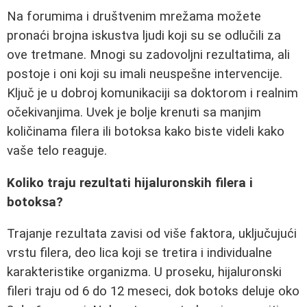
Na forumima i društvenim mrežama možete
pronaći brojna iskustva ljudi koji su se odlučili za
ove tretmane. Mnogi su zadovoljni rezultatima, ali
postoje i oni koji su imali neuspešne intervencije.
Ključ je u dobroj komunikaciji sa doktorom i realnim
očekivanjima. Uvek je bolje krenuti sa manjim
količinama filera ili botoksa kako biste videli kako
vaše telo reaguje.
Koliko traju rezultati hijaluronskih filera i
botoksa?
Trajanje rezultata zavisi od više faktora, uključujući
vrstu filera, deo lica koji se tretira i individualne
karakteristike organizma. U proseku, hijaluronski
fileri traju od 6 do 12 meseci, dok botoks deluje oko