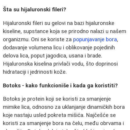
Šta su hijaluronski fileri?
Hijaluronski fileri su gelovi na bazi hijaluronske
kiseline, supstance koja se prirodno nalazi u našem
organizmu. Oni se koriste za
popunjavanje bora
,
dodavanje volumena licu i oblikovanje pojedinih
delova lica, poput jagodica, usana i brade.
Hijaluronska kiselina privlači vodu, što doprinosi
hidrataciji i jedrinosti kože.
Botoks - kako funkcioniše i kada ga koristiti?
Botoks je protein koji se koristi za smanjenje
mimike lica, odnosno za uklanjanje dinamičkih bora
koje nastaju usled pokreta mišića. Najčešće se
koristi za smanjenje bora na čelu, među obrvama i