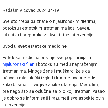
Radašin Vićovac
2024-04-19
Sve što treba da znate o hijaluronskim filerima,
botoksu i estetskim tretmanima lica. Saveti,
iskustva i preporuke za kvalitetne intervencije.
Uvod u svet estetske medicine
Estetska medicina postaje sve popularnija, a
hijaluronski fileri
i botoks su među najtraženijim
tretmanima. Mnoge žene i muškarci žele da
očuvaju mladalački izgled i koriste ove metode
kako bi smanjili vidljive znake starenja. Međutim,
pre nego što se odlučite za bilo koji tretman, važno
je dobro se informisati i razumeti sve aspekte ovih
intervencija.