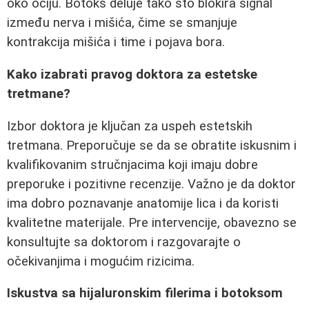
oko očiju. Botoks deluje tako što blokira signal
između nerva i mišića, čime se smanjuje
kontrakcija mišića i time i pojava bora.
Kako izabrati pravog doktora za estetske
tretmane?
Izbor doktora je ključan za uspeh estetskih
tretmana. Preporučuje se da se obratite iskusnim i
kvalifikovanim stručnjacima koji imaju dobre
preporuke i pozitivne recenzije. Važno je da doktor
ima dobro poznavanje anatomije lica i da koristi
kvalitetne materijale. Pre intervencije, obavezno se
konsultujte sa doktorom i razgovarajte o
očekivanjima i mogućim rizicima.
Iskustva sa hijaluronskim filerima i botoksom