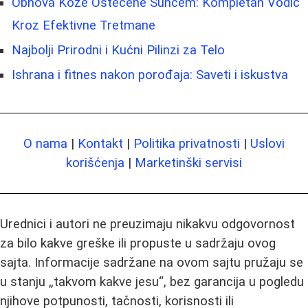
Obnova Kože Oštećene Suncem: Kompletan Vodič
Kroz Efektivne Tretmane
Najbolji Prirodni i Kućni Pilinzi za Telo
Ishrana i fitnes nakon porođaja: Saveti i iskustva
O nama
|
Kontakt
|
Politika privatnosti
|
Uslovi
korišćenja
|
Marketinški servisi
Urednici i autori ne preuzimaju nikakvu odgovornost
za bilo kakve greške ili propuste u sadržaju ovog
sajta. Informacije sadržane na ovom sajtu pružaju se
u stanju „takvom kakve jesu“, bez garancija u pogledu
njihove potpunosti, tačnosti, korisnosti ili