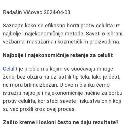
Radašin Vićovac
2024-04-03
Saznajte kako se efikasno boriti protiv celulita uz
najbolje i najekonomičnije metode. Saveti o ishrani,
vežbama, masažama i kozmetičkim proizvodima.
Najbolje i najekonomičnije rešenje za celulit
Celulit
je problem s kojim se suočavaju mnoge
žene, bez obzira na uzrast ili tip tela. Iako je čest,
ne mora biti neizbežan. U ovom članku ćemo
istražiti najbolje i najekonomičnije načine za borbu
protiv celulita, koristeći savete i iskustva onih koji
su već prošli kroz ovaj proces.
Zašto kreme i losioni često ne daju rezultate?