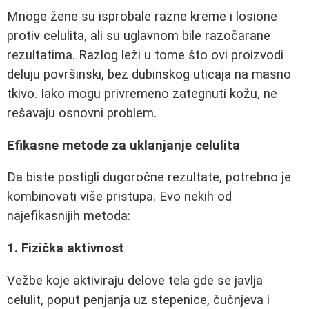
Mnoge žene su isprobale razne kreme i losione
protiv celulita, ali su uglavnom bile razočarane
rezultatima. Razlog leži u tome što ovi proizvodi
deluju površinski, bez dubinskog uticaja na masno
tkivo. Iako mogu privremeno zategnuti kožu, ne
rešavaju osnovni problem.
Efikasne metode za uklanjanje celulita
Da biste postigli dugoročne rezultate, potrebno je
kombinovati više pristupa. Evo nekih od
najefikasnijih metoda:
1. Fizička aktivnost
Vežbe koje aktiviraju delove tela gde se javlja
celulit, poput penjanja uz stepenice, čučnjeva i