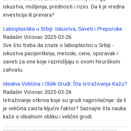
iskustva, mišljenja, prednosti i rizici. Da li je vredna
investicija ili prevara?
Labioplastika u Srbiji: Iskustva, Saveti i Preporuke
Radašin Vićovac
2025-03-26
Sve što treba da znate o labioplastici u Srbiji -
iskustva pacijentkinja, metode, cene, oporavak i
saveti za one koje razmišljaju o ovom hirurškom
zahvatu.
Idealna Veličina i Oblik Grudi: Šta Istraživanja Kažu?
Radašin Vićovac
2025-03-26
Istraživanje otkriva koje su grudi najprivlačnije: da li
je veličina zaista ključni faktor? Saznajte šta nauka
kaže o idealnom obliku i veličini grudi.