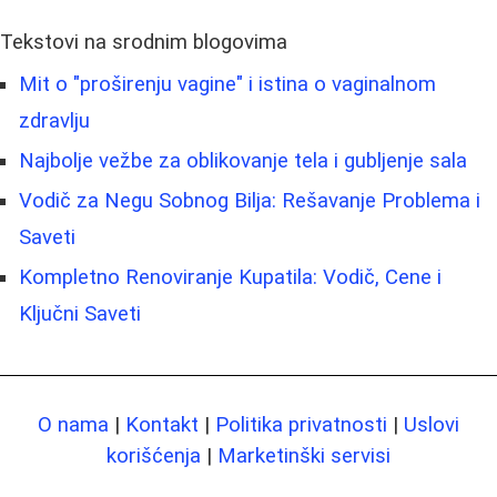
Tekstovi na srodnim blogovima
Mit o "proširenju vagine" i istina o vaginalnom
zdravlju
Najbolje vežbe za oblikovanje tela i gubljenje sala
Vodič za Negu Sobnog Bilja: Rešavanje Problema i
Saveti
Kompletno Renoviranje Kupatila: Vodič, Cene i
Ključni Saveti
O nama
|
Kontakt
|
Politika privatnosti
|
Uslovi
korišćenja
|
Marketinški servisi