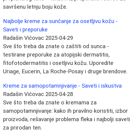
savršenu letnju boju kože.
Najbolje kreme za sunčanje za osetljivu kožu -
Saveti i preporuke
Radašin Vićovac
2025-04-29
Sve što treba da znate o zaštiti od sunca -
testirane preporuke za atopijski dermatitis,
fitofotodermatitis i osetljivu kožu. Uporedite
Uriage, Eucerin, La Roche-Posay i druge brendove.
Kreme za samopotamnjivanje - Saveti i iskustva
Radašin Vićovac
2025-04-28
Sve što treba da znate o kremama za
samopotamnjivanje: kako ih pravilno koristiti, izbor
proizvoda, rešavanje problema fleka i najbolji saveti
za prirodan ten.