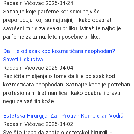
Radašin Vićovac
2025-04-24
Saznajte koje parfeme korisnici najviše
preporučuju, koji su najtrajniji i kako odabrati
savršeni miris za svaku priliku. Istražite najbolje
parfeme za zimu, leto i posebne prilike.
Da li je odlazak kod kozmetičara neophodan?
Saveti i iskustva
Radašin Vićovac
2025-04-04
Različita mišljenja o tome da li je odlazak kod
kozmetičara neophodan. Saznajte kada je potreban
profesionalni tretman lica i kako odabrati pravu
negu za vaš tip kože.
Estetska Hirurgija: Za i Protiv - Kompletan Vodič
Radašin Vićovac
2025-04-02
Sve što treba da znate o estetskoj hirurgiji -