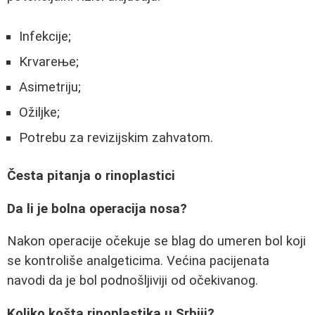
Infekcije;
Krvareње;
Asimetriju;
Ožiljke;
Potrebu za revizijskim zahvatom.
Česta pitanja o rinoplastici
Da li je bolna operacija nosa?
Nakon operacije očekuje se blag do umeren bol koji
se kontroliše analgeticima. Većina pacijenata
navodi da je bol podnošljiviji od očekivanog.
Koliko košta rinoplastika u Srbiji?