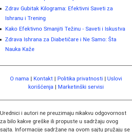
Zdrav Gubitak Kilograma: Efektivni Saveti za
Ishranu i Trening
Kako Efektivno Smanjiti Težinu - Saveti i Iskustva
Zdrava Ishrana za Diabetičare i Ne Samo: Šta
Nauka Kaže
O nama
|
Kontakt
|
Politika privatnosti
|
Uslovi
korišćenja
|
Marketinški servisi
Urednici i autori ne preuzimaju nikakvu odgovornost
za bilo kakve greške ili propuste u sadržaju ovog
sajta. Informacije sadržane na ovom sajtu pružaju se