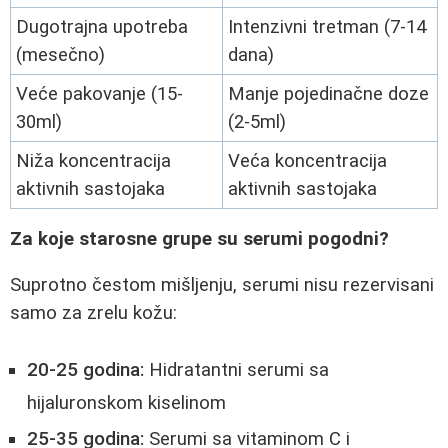
Dugotrajna upotreba
Intenzivni tretman (7-14
(mesečno)
dana)
Veće pakovanje (15-
Manje pojedinačne doze
30ml)
(2-5ml)
Niža koncentracija
Veća koncentracija
aktivnih sastojaka
aktivnih sastojaka
Za koje starosne grupe su serumi pogodni?
Suprotno čestom mišljenju, serumi nisu rezervisani
samo za zrelu kožu:
20-25 godina:
Hidratantni serumi sa
hijaluronskom kiselinom
25-35 godina:
Serumi sa vitaminom C i