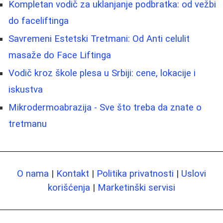
Kompletan vodič za uklanjanje podbratka: od vežbi
do faceliftinga
Savremeni Estetski Tretmani: Od Anti celulit
masaže do Face Liftinga
Vodič kroz škole plesa u Srbiji: cene, lokacije i
iskustva
Mikrodermoabrazija - Sve što treba da znate o
tretmanu
O nama
|
Kontakt
|
Politika privatnosti
|
Uslovi
korišćenja
|
Marketinški servisi