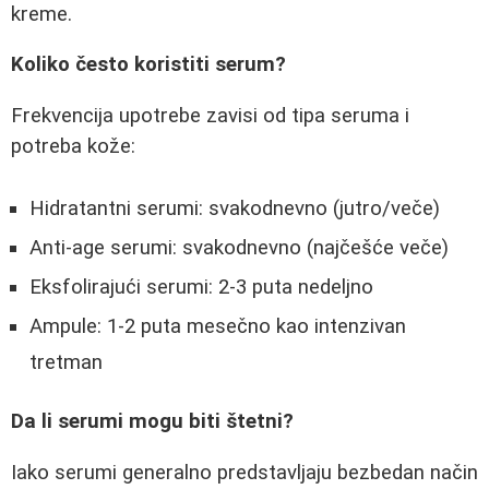
kreme.
Koliko često koristiti serum?
Frekvencija upotrebe zavisi od tipa seruma i
potreba kože:
Hidratantni serumi: svakodnevno (jutro/veče)
Anti-age serumi: svakodnevno (najčešće veče)
Eksfolirajući serumi: 2-3 puta nedeljno
Ampule: 1-2 puta mesečno kao intenzivan
tretman
Da li serumi mogu biti štetni?
Iako serumi generalno predstavljaju bezbedan način