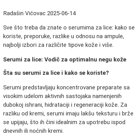
Radašin Vićovac
2025-06-14
Sve što treba da znate o serumima za lice: kako se
koriste, preporuke, razlike u odnosu na ampule,
najbolji izbori za različite tipove kože i više.
Serumi za lice: Vodič za optimalnu negu kože
Šta su serumi za lice i kako se koriste?
Serumi predstavljaju koncentrovane preparate sa
visokim udelom aktivnih sastojaka namenjenih
dubokoj ishrani, hidrataciji i regeneraciji kože. Za
razliku od kremi, serumi imaju lakšu teksturu i brže
se upijaju, što ih čini idealnim za upotrebu ispod
dnevnih ili noćnih kremi.