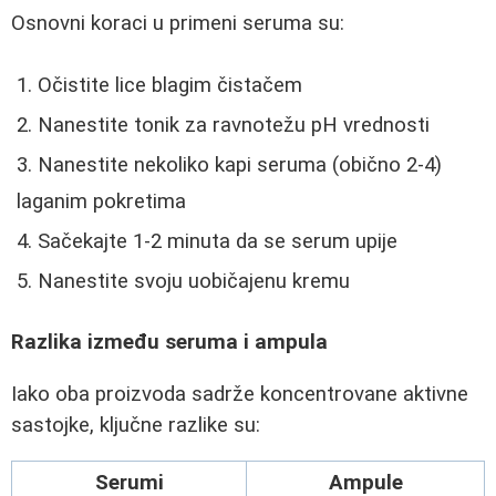
Osnovni koraci u primeni seruma su:
Očistite lice blagim čistačem
Nanestite tonik za ravnotežu pH vrednosti
Nanestite nekoliko kapi seruma (obično 2-4)
laganim pokretima
Sačekajte 1-2 minuta da se serum upije
Nanestite svoju uobičajenu kremu
Razlika između seruma i ampula
Iako oba proizvoda sadrže koncentrovane aktivne
sastojke, ključne razlike su:
Serumi
Ampule