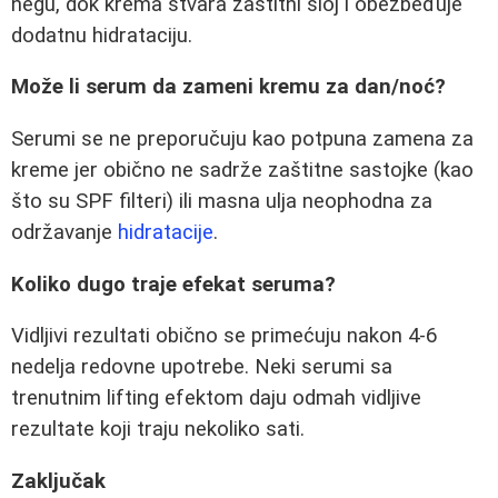
negu, dok krema stvara zaštitni sloj i obezbeđuje
dodatnu hidrataciju.
Može li serum da zameni kremu za dan/noć?
Serumi se ne preporučuju kao potpuna zamena za
kreme jer obično ne sadrže zaštitne sastojke (kao
što su SPF filteri) ili masna ulja neophodna za
održavanje
hidratacije
.
Koliko dugo traje efekat seruma?
Vidljivi rezultati obično se primećuju nakon 4-6
nedelja redovne upotrebe. Neki serumi sa
trenutnim lifting efektom daju odmah vidljive
rezultate koji traju nekoliko sati.
Zaključak