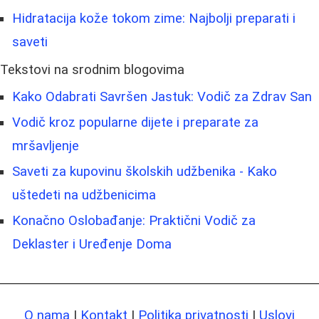
Hidratacija kože tokom zime: Najbolji preparati i
saveti
Tekstovi na srodnim blogovima
Kako Odabrati Savršen Jastuk: Vodič za Zdrav San
Vodič kroz popularne dijete i preparate za
mršavljenje
Saveti za kupovinu školskih udžbenika - Kako
uštedeti na udžbenicima
Konačno Oslobađanje: Praktični Vodič za
Deklaster i Uređenje Doma
O nama
|
Kontakt
|
Politika privatnosti
|
Uslovi