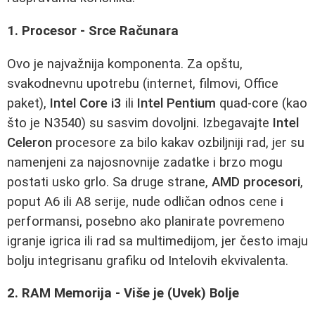
1. Procesor - Srce Računara
Ovo je najvažnija komponenta. Za opštu,
svakodnevnu upotrebu (internet, filmovi, Office
paket),
Intel Core i3
ili
Intel Pentium
quad-core (kao
što je N3540) su sasvim dovoljni. Izbegavajte
Intel
Celeron
procesore za bilo kakav ozbiljniji rad, jer su
namenjeni za najosnovnije zadatke i brzo mogu
postati usko grlo. Sa druge strane,
AMD procesori
,
poput A6 ili A8 serije, nude odličan odnos cene i
performansi, posebno ako planirate povremeno
igranje igrica ili rad sa multimedijom, jer često imaju
bolju integrisanu grafiku od Intelovih ekvivalenta.
2. RAM Memorija - Više je (Uvek) Bolje