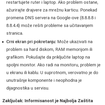
restartujete ruter i laptop. Ako problem ostane,
ažurirajte drajvere za mrežnu karticu. Ponekad
promena DNS servera na Google-ove (8.8.8.8 i
8.8.4.4) može rešiti probleme sa učitavanjem
stranica.
Crni ekran pri pokretanju:
Može ukazivati na
problem sa hard diskom, RAM memorijom ili
grafikom. Pokušajte da priključite laptop na
spoljni monitor. Ako radi na monitoru, problem je
u ekranu ili kablu. U suprotnom, verovatno je do
unutrašnje komponente i neophodna je
dijagnostika u servisu.
Zaključak: Informisanost je Najbolja Zaštita