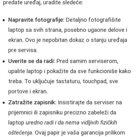
predate uređaj, uradite sledeće:
Napravite fotografije:
Detaljno fotografišite
laptop sa svih strana, posebno ugaone delove i
ekran. Ovo je nepobitan dokaz o stanju uređaja
pre servisa.
Uverite se da radi:
Pred samim serviserom,
upalite laptop i pokažite da sve funkcioniše kako
treba. To uključuje tastaturu, touchpad, sve
portove i ekran.
Zatražite zapisnik:
Insistirajte da serviser na
prijemnici ili zapisniku precizno zabeleži da
laptop
uredno radi i da nema vidljivih fizičkih
oštećenja
. Ovaj papir je vaša garancija prilikom