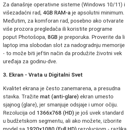
Za današnje operativne sisteme (Windows 10/11) i
višezadaćni rad,
4GB RAM-a
je apsolutni minimum.
Međutim, za komforan rad, posebno ako otvarate
više prozora pregledača ili koristite programe
poput Photošopa,
8GB
je preporuka. Proverite da li
laptop ima slobodan slot za nadogradnju memorije
- to može biti jeftin način da produžite životni vek
uređaja za godinu-dve.
3. Ekran - Vrata u Digitalni Svet
Kvalitet ekrana je često zanemarena, a presudna
stavka. Tražite
mat (anti-glare)
ekran umesto
sjajnog (glare), jer smanjuje odsjaje i umor očiju.
Rezolucija od
1366x768 (HD)
je još uvek standard
u budžetskom segmentu, ali ako možete, izborite
model sa
1920x1080 (Full HD)
rezolucijom - razlika