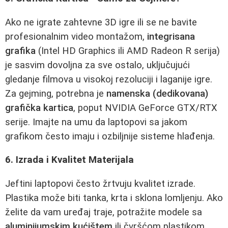
Ako ne igrate zahtevne 3D igre ili se ne bavite
profesionalnim video montažom,
integrisana
grafika
(Intel HD Graphics ili AMD Radeon R serija)
je sasvim dovoljna za sve ostalo, uključujući
gledanje filmova u visokoj rezoluciji i laganije igre.
Za gejming, potrebna je
namenska (dedikovana)
grafička kartica
, poput NVIDIA GeForce GTX/RTX
serije. Imajte na umu da laptopovi sa jakom
grafikom često imaju i ozbiljnije sisteme hlađenja.
6. Izrada i Kvalitet Materijala
Jeftini laptopovi često žrtvuju kvalitet izrade.
Plastika može biti tanka, krta i sklona lomljenju. Ako
želite da vam uređaj traje, potražite modele sa
aluminijumskim kućištem
ili čvršćom plastikom.