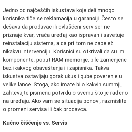
Jedno od najčešćih iskustava koje deli mnogo
korisnika tiče se
reklamacija u garanciji
. Često se
dešava da prodavac ili ovlašćeni serviser ne
priznaje kvar, vraća uređaj kao ispravan i savetuje
reinstalaciju sistema, a da pri tom ne zabeleži
nikakvu intervenciju. Korisnici su otkrivali da su im
komponente, poput
RAM memorije
, bile zamenjene
bez ikakvog obaveštenja ili zapisnika. Takva
iskustva ostavljaju gorak ukus i gube poverenje u
velike lance. Stoga, ako imate bilo kakvih summji,
zahtevajte pismenu potvrdu o svemu što je rađeno
na uređaju. Ako vam se situacija ponovi, razmislite
o promeni servisa ili čak prodavca.
Kućno čišćenje vs. Servis