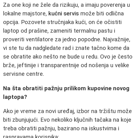
Za one koji ne žele da rizikuju, a imaju poverenja u
lokalne majstore,
kućni servis
može biti odlična
opcija. Pozovete stručnjaka kući, on će očistiti
laptop od prašine, zameniti termalnu pastu i
proveriti ventilatore za jedno popodne. Najvažnije,
vi ste tu da nadgledate rad i znate tačno kome da
se obratite ako nešto ne bude u redu. Ovo je često
brže, jeftinije i transparentnije od nošenja u velike
servisne centre.
Na šta obratiti pažnju prilikom kupovine novog
laptopa?
Ako je vreme za novi uređaj, izbor na tržištu može
biti zbunjujući. Evo nekoliko ključnih tačaka na koje
treba obratiti pažnju, bazirano na iskustvima i
raspravama korisnika: