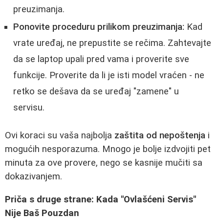
preuzimanja.
Ponovite proceduru prilikom preuzimanja:
Kad
vrate uređaj, ne prepustite se rečima. Zahtevajte
da se laptop upali pred vama i proverite sve
funkcije. Proverite da li je isti model vraćen - ne
retko se dešava da se uređaj "zamene" u
servisu.
Ovi koraci su vaša najbolja
zaštita od nepoštenja
i
mogućih nesporazuma. Mnogo je bolje izdvojiti pet
minuta za ove provere, nego se kasnije mučiti sa
dokazivanjem.
Priča s druge strane: Kada "Ovlašćeni Servis"
Nije Baš Pouzdan