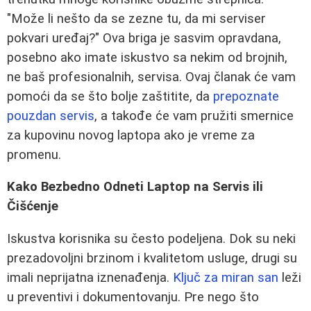
"Može li nešto da se zezne tu, da mi serviser
pokvari uređaj?" Ova briga je sasvim opravdana,
posebno ako imate iskustvo sa nekim od brojnih,
ne baš profesionalnih, servisa. Ovaj članak će vam
pomoći da se što bolje zaštitite, da
prepoznate
pouzdan servis
, a takođe će vam pružiti smernice
za kupovinu novog laptopa ako je vreme za
promenu.
Kako Bezbedno Odneti Laptop na Servis ili
Čišćenje
Iskustva korisnika su često podeljena. Dok su neki
prezadovoljni brzinom i kvalitetom usluge, drugi su
imali neprijatna iznenađenja.
Ključ za miran san
leži
u preventivi i dokumentovanju. Pre nego što