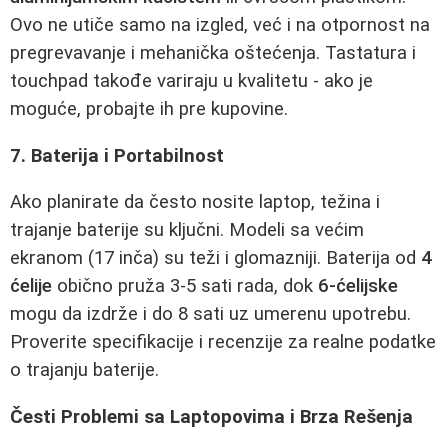
Ovo ne utiče samo na izgled, već i na otpornost na
pregrevavanje i mehanička oštećenja. Tastatura i
touchpad takođe variraju u kvalitetu - ako je
moguće, probajte ih pre kupovine.
7. Baterija i Portabilnost
Ako planirate da često nosite laptop, težina i
trajanje baterije su ključni. Modeli sa većim
ekranom (17 inča) su teži i glomazniji. Baterija od
4
ćelije
obično pruža 3-5 sati rada, dok
6-ćelijske
mogu da izdrže i do 8 sati uz umerenu upotrebu.
Proverite specifikacije i recenzije za realne podatke
o trajanju baterije.
Česti Problemi sa Laptopovima i Brza Rešenja