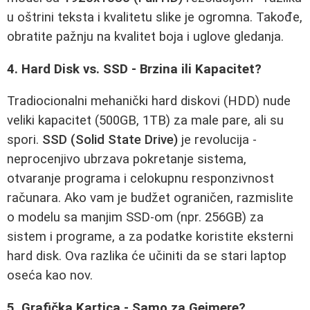
u oštrini teksta i kvalitetu slike je ogromna. Takođe,
obratite pažnju na kvalitet boja i uglove gledanja.
4. Hard Disk vs. SSD - Brzina ili Kapacitet?
Tradiocionalni mehanički hard diskovi (HDD) nude
veliki kapacitet (500GB, 1TB) za male pare, ali su
spori.
SSD (Solid State Drive)
je revolucija -
neprocenjivo ubrzava pokretanje sistema,
otvaranje programa i celokupnu responzivnost
računara. Ako vam je budžet ograničen, razmislite
o modelu sa manjim SSD-om (npr. 256GB) za
sistem i programe, a za podatke koristite eksterni
hard disk. Ova razlika će učiniti da se stari laptop
oseća kao nov.
5. Grafička Kartica - Samo za Gejmere?