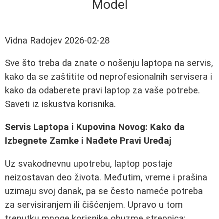
Model
Vidna Radojev
2026-02-28
Sve što treba da znate o nošenju laptopa na servis,
kako da se zaštitite od neprofesionalnih servisera i
kako da odaberete pravi laptop za vaše potrebe.
Saveti iz iskustva korisnika.
Servis Laptopa i Kupovina Novog: Kako da
Izbegnete Zamke i Nađete Pravi Uređaj
Uz svakodnevnu upotrebu, laptop postaje
neizostavan deo života. Međutim, vreme i prašina
uzimaju svoj danak, pa se često nameće potreba
za servisiranjem ili čišćenjem. Upravo u tom
trenutku mnoge korisnike obuzme strepnica: