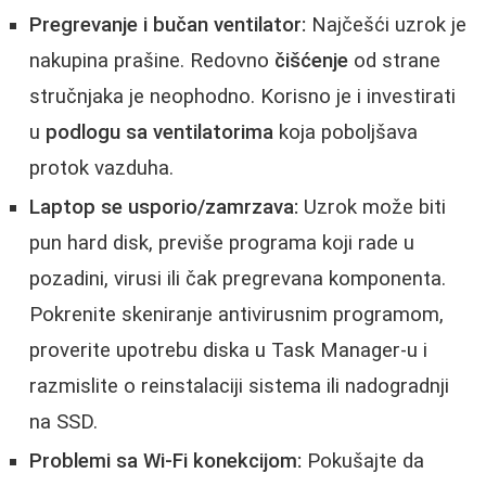
Pregrevanje i bučan ventilator:
Najčešći uzrok je
nakupina prašine. Redovno
čišćenje
od strane
stručnjaka je neophodno. Korisno je i investirati
u
podlogu sa ventilatorima
koja poboljšava
protok vazduha.
Laptop se usporio/zamrzava:
Uzrok može biti
pun hard disk, previše programa koji rade u
pozadini, virusi ili čak pregrevana komponenta.
Pokrenite skeniranje antivirusnim programom,
proverite upotrebu diska u Task Manager-u i
razmislite o reinstalaciji sistema ili nadogradnji
na SSD.
Problemi sa Wi-Fi konekcijom:
Pokušajte da