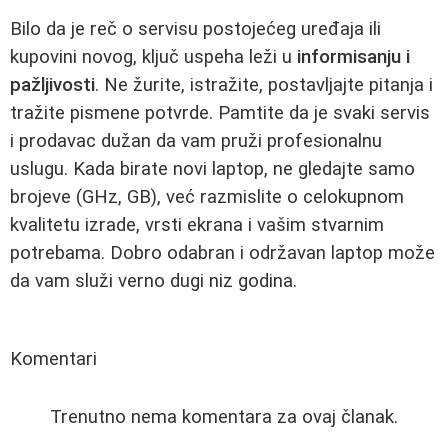
Bilo da je reč o servisu postojećeg uređaja ili
kupovini novog, ključ uspeha leži u
informisanju i
pažljivosti
. Ne žurite, istražite, postavljajte pitanja i
tražite pismene potvrde. Pamtite da je svaki servis
i prodavac dužan da vam pruži profesionalnu
uslugu. Kada birate novi laptop, ne gledajte samo
brojeve (GHz, GB), već razmislite o celokupnom
kvalitetu izrade, vrsti ekrana i vašim stvarnim
potrebama. Dobro odabran i održavan laptop može
da vam služi verno dugi niz godina.
Komentari
Trenutno nema komentara za ovaj članak.