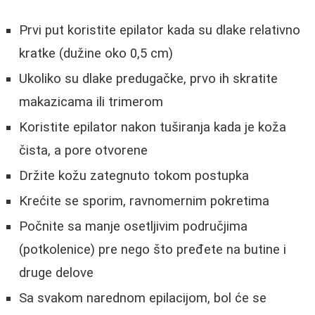
Prvi put koristite epilator kada su dlake relativno
kratke (dužine oko 0,5 cm)
Ukoliko su dlake predugačke, prvo ih skratite
makazicama ili trimerom
Koristite epilator nakon tuširanja kada je koža
čista, a pore otvorene
Držite kožu zategnuto tokom postupka
Krećite se sporim, ravnomernim pokretima
Počnite sa manje osetljivim područjima
(potkolenice) pre nego što pređete na butine i
druge delove
Sa svakom narednom epilacijom, bol će se