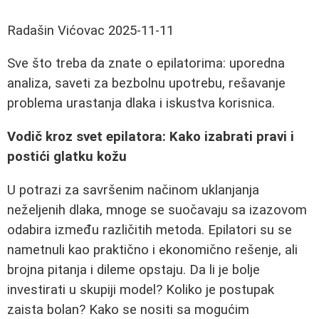
Radašin Vićovac
2025-11-11
Sve što treba da znate o epilatorima: uporedna
analiza, saveti za bezbolnu upotrebu, rešavanje
problema urastanja dlaka i iskustva korisnica.
Vodič kroz svet epilatora: Kako izabrati pravi i
postići glatku kožu
U potrazi za savršenim načinom uklanjanja
neželjenih dlaka, mnoge se suočavaju sa izazovom
odabira između različitih metoda. Epilatori su se
nametnuli kao praktično i ekonomično rešenje, ali
brojna pitanja i dileme opstaju. Da li je bolje
investirati u skupiji model? Koliko je postupak
zaista bolan? Kako se nositi sa mogućim