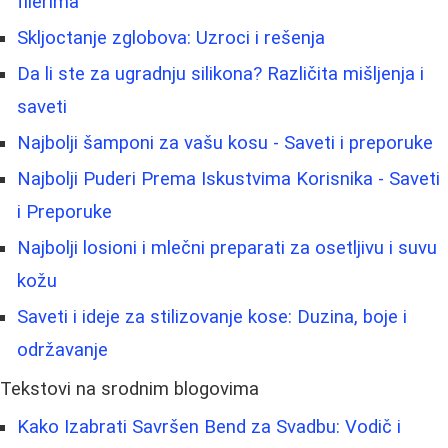
filerima
Skljoctanje zglobova: Uzroci i rešenja
Da li ste za ugradnju silikona? Različita mišljenja i
saveti
Najbolji šamponi za vašu kosu - Saveti i preporuke
Najbolji Puderi Prema Iskustvima Korisnika - Saveti
i Preporuke
Najbolji losioni i mlečni preparati za osetljivu i suvu
kožu
Saveti i ideje za stilizovanje kose: Duzina, boje i
održavanje
Tekstovi na srodnim blogovima
Kako Izabrati Savršen Bend za Svadbu: Vodič i