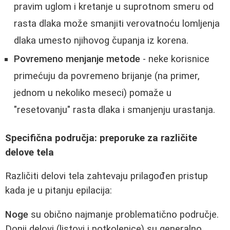
pravim uglom i kretanje u suprotnom smeru od
rasta dlaka može smanjiti verovatnoću lomljenja
dlaka umesto njihovog čupanja iz korena.
Povremeno menjanje metode
- neke korisnice
primećuju da povremeno brijanje (na primer,
jednom u nekoliko meseci) pomaže u
"resetovanju" rasta dlaka i smanjenju urastanja.
Specifična područja: preporuke za različite
delove tela
Različiti delovi tela zahtevaju prilagođen pristup
kada je u pitanju epilacija:
Noge
su obično najmanje problematično područje.
Donji delovi (listovi i potkolenice) su generalno