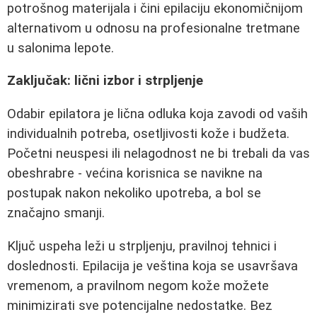
potrošnog materijala i čini epilaciju ekonomičnijom
alternativom u odnosu na profesionalne tretmane
u salonima lepote.
Zaključak: lični izbor i strpljenje
Odabir epilatora je lična odluka koja zavodi od vaših
individualnih potreba, osetljivosti kože i budžeta.
Početni neuspesi ili nelagodnost ne bi trebali da vas
obeshrabre - većina korisnica se navikne na
postupak nakon nekoliko upotreba, a bol se
značajno smanji.
Ključ uspeha leži u strpljenju, pravilnoj tehnici i
doslednosti. Epilacija je veština koja se usavršava
vremenom, a pravilnom negom kože možete
minimizirati sve potencijalne nedostatke. Bez