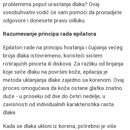
problemima poput urastanja dlaka? Ovaj
sveobuhvatni vodič će vam pomoći da pronadjete
odgovore i donesete pravu odluku.
Razumevanje principa rada epilatora
Epilatori rade na principu hvatanja i čupanja većeg
broja dlaka istovremeno, koristeći sistem
rotirajućih pinceta ili diskova. Za razliku od brijanja
koje seče dlaku na površini kože, epilacija je
metoda uklanjanja dlake zajedno sa korenom. Ovaj
proces omogućava da koža ostane glatka znatno
duže - u proseku od dve do četiri nedelje, u
zavisnosti od individualnih karakteristika rasta
dlake.
Kada se dlaka ukloni iz korena, potrebno je više