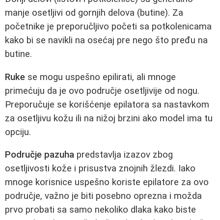
manje osetljivi od gornjih delova (butine). Za
početnike je preporučljivo početi sa potkolenicama
kako bi se navikli na osećaj pre nego što pređu na
butine.
Ruke
se mogu uspešno epilirati, ali mnoge
primećuju da je ovo područje osetljivije od nogu.
Preporučuje se korišćenje epilatora sa nastavkom
za osetljivu kožu ili na nižoj brzini ako model ima tu
opciju.
Područje pazuha
predstavlja izazov zbog
osetljivosti kože i prisustva znojnih žlezdi. Iako
mnoge korisnice uspešno koriste epilatore za ovo
područje, važno je biti posebno oprezna i možda
prvo probati sa samo nekoliko dlaka kako biste