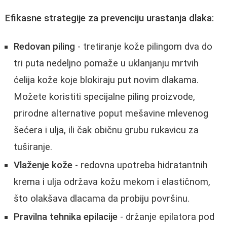
Efikasne strategije za prevenciju urastanja dlaka:
Redovan piling
- tretiranje kože pilingom dva do
tri puta nedeljno pomaže u uklanjanju mrtvih
ćelija kože koje blokiraju put novim dlakama.
Možete koristiti specijalne piling proizvode,
prirodne alternative poput mešavine mlevenog
šećera i ulja, ili čak običnu grubu rukavicu za
tuširanje.
Vlaženje kože
- redovna upotreba hidratantnih
krema i ulja održava kožu mekom i elastičnom,
što olakšava dlacama da probiju površinu.
Pravilna tehnika epilacije
- držanje epilatora pod