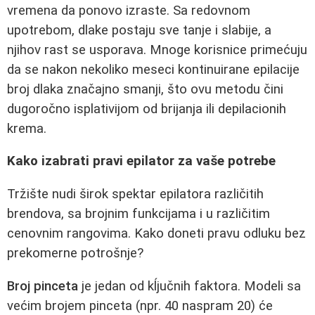
vremena da ponovo izraste. Sa redovnom
upotrebom, dlake postaju sve tanje i slabije, a
njihov rast se usporava. Mnoge korisnice primećuju
da se nakon nekoliko meseci kontinuirane epilacije
broj dlaka značajno smanji, što ovu metodu čini
dugoročno isplativijom od brijanja ili depilacionih
krema.
Kako izabrati pravi epilator za vaše potrebe
Tržište nudi širok spektar epilatora različitih
brendova, sa brojnim funkcijama i u različitim
cenovnim rangovima. Kako doneti pravu odluku bez
prekomerne potrošnje?
Broj pinceta
je jedan od kĺjučnih faktora. Modeli sa
većim brojem pinceta (npr. 40 naspram 20) će