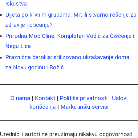
Iskustva
Dijeta po krvnim grupama: Mit ili stvarno rešenje za
zdravlje i oticanje?
Prirodna Moć Gline: Kompletan Vodič za Čišćenje i
Negu Lica
Praznična čarolija: stilizovano ukrašavanje doma
za Novu godinu i Božić
O nama
|
Kontakt
|
Politika privatnosti
|
Uslovi
korišćenja
|
Marketinški servisi
Urednici i autori ne preuzimaju nikakvu odgovornost