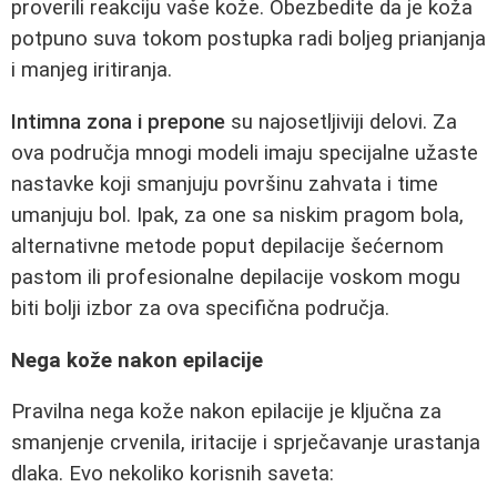
proverili reakciju vaše kože. Obezbedite da je koža
potpuno suva tokom postupka radi boljeg prianjanja
i manjeg iritiranja.
Intimna zona i prepone
su najosetljiviji delovi. Za
ova područja mnogi modeli imaju specijalne užaste
nastavke koji smanjuju površinu zahvata i time
umanjuju bol. Ipak, za one sa niskim pragom bola,
alternativne metode poput depilacije šećernom
pastom ili profesionalne depilacije voskom mogu
biti bolji izbor za ova specifična područja.
Nega kože nakon epilacije
Pravilna nega kože nakon epilacije je ključna za
smanjenje crvenila, iritacije i sprječavanje urastanja
dlaka. Evo nekoliko korisnih saveta: