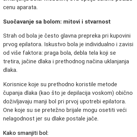
cenu aparata.
Suočavanje sa bolom: mitovi i stvarnost
Strah od bola je često glavna prepreka pri kupovini
prvog epilatora. Iskustvo bola je individualno i zavisi
od više faktora: praga bola, debla tela koji se
tretira, jačine dlaka i prethodnog načina uklanjanja
dlaka.
Korisnice koje su prethodno koristile metode
čupanja dlaka (kao što je depilacija voskom) obično
doživljavaju manji bol pri prvoj upotrebi epilatora.
One koje su se pretežno brijale mogu osetiti veći
nelagodnost jer su dlake postale jače.
Kako smanjiti bol: