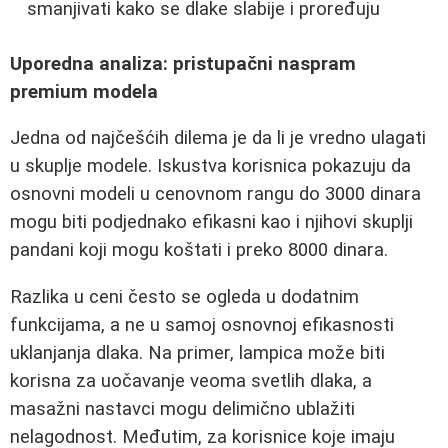
smanjivati kako se dlake slabije i proređuju
Uporedna analiza: pristupačni naspram
premium modela
Jedna od najčešćih dilema je da li je vredno ulagati
u skuplje modele. Iskustva korisnica pokazuju da
osnovni modeli u cenovnom rangu do 3000 dinara
mogu biti podjednako efikasni kao i njihovi skuplji
pandani koji mogu koštati i preko 8000 dinara.
Razlika u ceni često se ogleda u dodatnim
funkcijama, a ne u samoj osnovnoj efikasnosti
uklanjanja dlaka. Na primer, lampica može biti
korisna za uočavanje veoma svetlih dlaka, a
masažni nastavci mogu delimično ublažiti
nelagodnost. Međutim, za korisnice koje imaju