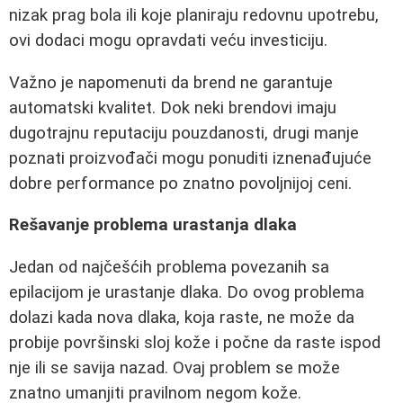
nizak prag bola ili koje planiraju redovnu upotrebu,
ovi dodaci mogu opravdati veću investiciju.
Važno je napomenuti da brend ne garantuje
automatski kvalitet. Dok neki brendovi imaju
dugotrajnu reputaciju pouzdanosti, drugi manje
poznati proizvođači mogu ponuditi iznenađujuće
dobre performance po znatno povoljnijoj ceni.
Rešavanje problema urastanja dlaka
Jedan od najčešćih problema povezanih sa
epilacijom je urastanje dlaka. Do ovog problema
dolazi kada nova dlaka, koja raste, ne može da
probije površinski sloj kože i počne da raste ispod
nje ili se savija nazad. Ovaj problem se može
znatno umanjiti pravilnom negom kože.