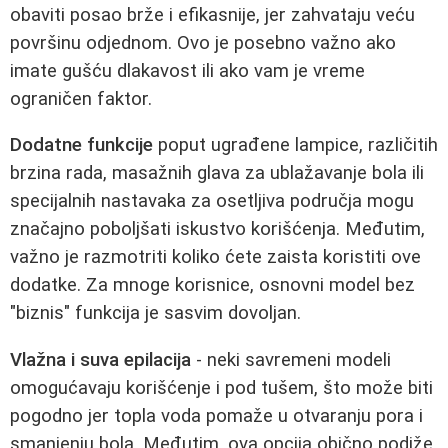
obaviti posao brže i efikasnije, jer zahvataju veću
površinu odjednom. Ovo je posebno važno ako
imate gušću dlakavost ili ako vam je vreme
ograničen faktor.
Dodatne funkcije
poput ugrađene lampice, različitih
brzina rada, masažnih glava za ublažavanje bola ili
specijalnih nastavaka za osetljiva područja mogu
značajno poboljšati iskustvo korišćenja. Međutim,
važno je razmotriti koliko ćete zaista koristiti ove
dodatke. Za mnoge korisnice, osnovni model bez
"biznis" funkcija je sasvim dovoljan.
Vlažna i suva epilacija
- neki savremeni modeli
omogućavaju korišćenje i pod tušem, što može biti
pogodno jer topla voda pomaže u otvaranju pora i
smanjenju bola. Međutim, ova opcija obično podiže