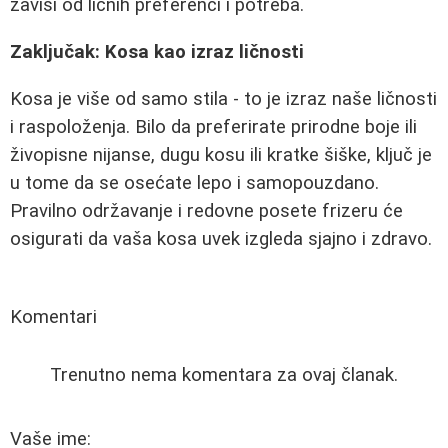
zavisi od ličnih preferenci i potreba.
Zaključak: Kosa kao izraz ličnosti
Kosa je više od samo stila - to je izraz naše ličnosti
i raspoloženja. Bilo da preferirate prirodne boje ili
živopisne nijanse, dugu kosu ili kratke šiške, ključ je
u tome da se osećate lepo i samopouzdano.
Pravilno održavanje i redovne posete frizeru će
osigurati da vaša kosa uvek izgleda sjajno i zdravo.
Komentari
Trenutno nema komentara za ovaj članak.
Vaše ime: