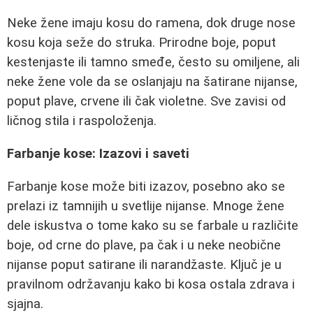
Neke žene imaju kosu do ramena, dok druge nose
kosu koja seže do struka. Prirodne boje, poput
kestenjaste ili tamno smeđe, često su omiljene, ali
neke žene vole da se oslanjaju na šatirane nijanse,
poput plave, crvene ili čak violetne. Sve zavisi od
ličnog stila i raspoloženja.
Farbanje kose: Izazovi i saveti
Farbanje kose može biti izazov, posebno ako se
prelazi iz tamnijih u svetlije nijanse. Mnoge žene
dele iskustva o tome kako su se farbale u različite
boje, od crne do plave, pa čak i u neke neobične
nijanse poput satirane ili narandžaste. Ključ je u
pravilnom održavanju kako bi kosa ostala zdrava i
sjajna.