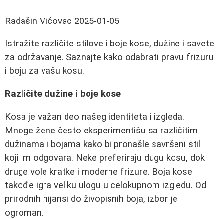
Radašin Vićovac
2025-01-05
Istražite različite stilove i boje kose, dužine i savete
za održavanje. Saznajte kako odabrati pravu frizuru
i boju za vašu kosu.
Različite dužine i boje kose
Kosa je važan deo našeg identiteta i izgleda.
Mnoge žene često eksperimentišu sa različitim
dužinama i bojama kako bi pronašle savršeni stil
koji im odgovara. Neke preferiraju dugu kosu, dok
druge vole kratke i moderne frizure. Boja kose
takođe igra veliku ulogu u celokupnom izgledu. Od
prirodnih nijansi do živopisnih boja, izbor je
ogroman.