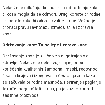
Neke žene odlučuju da pauziraju od farbanja kako
bi kosa mogla da se odmori. Drugi koriste prirodne
preparate kako bi održali kvalitet kose. Važno je
pronaći pravu ravnotežu između stila i zdravlja
kose.
Održavanje kose: Tajne lepe i zdrave kose
Održavanje kose je ključno za dugotrajan sjaj i
zdravlje. Neke žene dele svoje tajne, poput
korišćenja kvalitetnih šampona i maski, redovnog
šišanja krajeva i izbegavanja čestog pranja kako bi
se sačuvala prirodna masnoća. Feniranje i peglanje
takođe mogu oštetiti kosu, pa je važno koristiti
zaštitne proizvode.