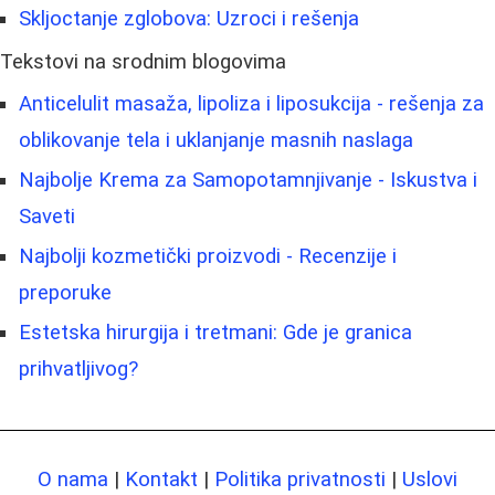
Skljoctanje zglobova: Uzroci i rešenja
Tekstovi na srodnim blogovima
Anticelulit masaža, lipoliza i liposukcija - rešenja za
oblikovanje tela i uklanjanje masnih naslaga
Najbolje Krema za Samopotamnjivanje - Iskustva i
Saveti
Najbolji kozmetički proizvodi - Recenzije i
preporuke
Estetska hirurgija i tretmani: Gde je granica
prihvatljivog?
O nama
|
Kontakt
|
Politika privatnosti
|
Uslovi