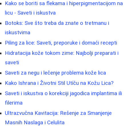
Kako se boriti sa flekama i hiperpigmentacijom na
licu - Saveti i iskustva
Botoks: Sve što treba da znate o tretmanu i
iskustvima
Piling za lice: Saveti, preporuke i domaći recepti
Hidratacija kože tokom zime: Najbolji preparati i
saveti
Saveti za negu i lečenje problema kože lica
Kako Ishrana i Životni Stil Utíču na Kožu Lica?
Saveti i iskustva o korekciji jagodica implantima ili
filerima
Ultrazvučna Kavitacija: Rešenje za Smanjenje
Masnih Naslaga i Celulita