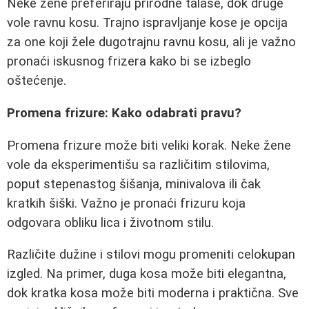
Neke žene preferiraju prirodne talase, dok druge
vole ravnu kosu. Trajno ispravljanje kose je opcija
za one koji žele dugotrajnu ravnu kosu, ali je važno
pronaći iskusnog frizera kako bi se izbeglo
oštećenje.
Promena frizure: Kako odabrati pravu?
Promena frizure može biti veliki korak. Neke žene
vole da eksperimentišu sa različitim stilovima,
poput stepenastog šišanja, minivalova ili čak
kratkih šiški. Važno je pronaći frizuru koja
odgovara obliku lica i životnom stilu.
Različite dužine i stilovi mogu promeniti celokupan
izgled. Na primer, duga kosa može biti elegantna,
dok kratka kosa može biti moderna i praktična. Sve