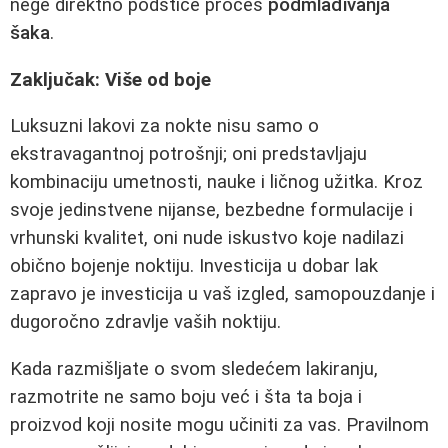
nege direktno podstiče proces
podmlađivanja
šaka
.
Zaključak: Više od boje
Luksuzni lakovi za nokte nisu samo o
ekstravagantnoj potrošnji; oni predstavljaju
kombinaciju umetnosti, nauke i ličnog užitka. Kroz
svoje jedinstvene nijanse, bezbedne formulacije i
vrhunski kvalitet, oni nude iskustvo koje nadilazi
obično bojenje noktiju. Investicija u dobar lak
zapravo je investicija u vaš izgled, samopouzdanje i
dugoročno zdravlje vaših noktiju.
Kada razmišljate o svom sledećem lakiranju,
razmotrite ne samo boju već i šta ta boja i
proizvod koji nosite mogu učiniti za vas. Pravilnom