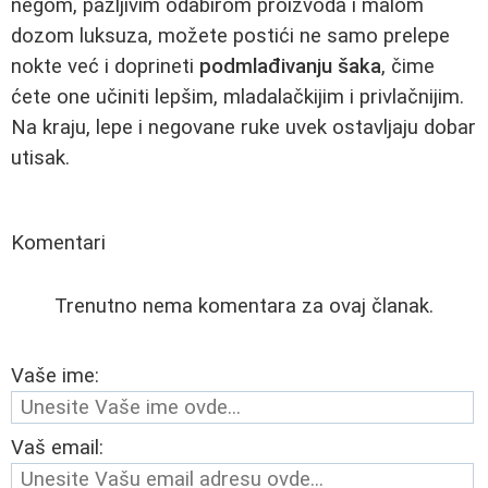
negom, pažljivim odabirom proizvoda i malom
dozom luksuza, možete postići ne samo prelepe
nokte već i doprineti
podmlađivanju šaka
, čime
ćete one učiniti lepšim, mladalačkijim i privlačnijim.
Na kraju, lepe i negovane ruke uvek ostavljaju dobar
utisak.
Komentari
Trenutno nema komentara za ovaj članak.
Vaše ime:
Vaš email: