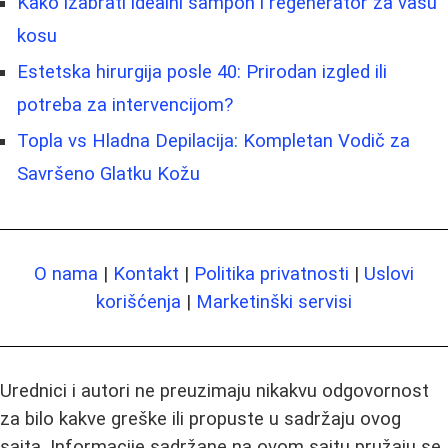
Kako izabrati idealni šampon i regenerator za vašu
kosu
Estetska hirurgija posle 40: Prirodan izgled ili
potreba za intervencijom?
Topla vs Hladna Depilacija: Kompletan Vodič za
Savršeno Glatku Kožu
O nama
|
Kontakt
|
Politika privatnosti
|
Uslovi
korišćenja
|
Marketinški servisi
Urednici i autori ne preuzimaju nikakvu odgovornost
za bilo kakve greške ili propuste u sadržaju ovog
sajta. Informacije sadržane na ovom sajtu pružaju se