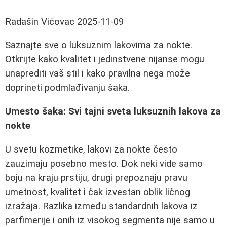
Radašin Vićovac
2025-11-09
Saznajte sve o luksuznim lakovima za nokte.
Otkrijte kako kvalitet i jedinstvene nijanse mogu
unaprediti vaš stil i kako pravilna nega može
doprineti podmlađivanju šaka.
Umesto šaka: Svi tajni sveta luksuznih lakova za
nokte
U svetu kozmetike, lakovi za nokte često
zauzimaju posebno mesto. Dok neki vide samo
boju na kraju prstiju, drugi prepoznaju pravu
umetnost, kvalitet i čak izvestan oblik ličnog
izražaja. Razlika između standardnih lakova iz
parfimerije i onih iz visokog segmenta nije samo u