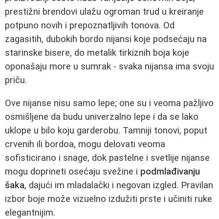
prestižni brendovi ulažu ogroman trud u kreiranje
potpuno novih i prepoznatljivih tonova. Od
zagasitih, dubokih bordo nijansi koje podsećaju na
starinske bisere, do metalik tirkiznih boja koje
oponašaju more u sumrak - svaka nijansa ima svoju
priču.
Ove nijanse nisu samo lepe; one su i veoma pažljivo
osmišljene da budu univerzalno lepe i da se lako
uklope u bilo koju garderobu. Tamniji tonovi, poput
crvenih ili bordoa, mogu delovati veoma
sofisticirano i snage, dok pastelne i svetlije nijanse
mogu doprineti osećaju svežine i
podmlađivanju
šaka
, dajući im mladalački i negovan izgled. Pravilan
izbor boje može vizuelno izdužiti prste i učiniti ruke
elegantnijim.