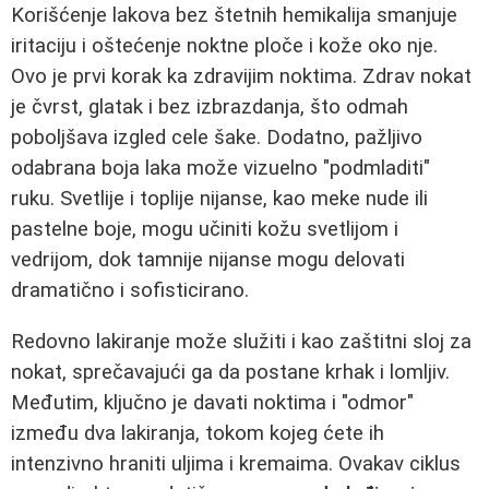
Korišćenje lakova bez štetnih hemikalija smanjuje
iritaciju i oštećenje noktne ploče i kože oko nje.
Ovo je prvi korak ka zdravijim noktima. Zdrav nokat
je čvrst, glatak i bez izbrazdanja, što odmah
poboljšava izgled cele šake. Dodatno, pažljivo
odabrana boja laka može vizuelno "podmladiti"
ruku. Svetlije i toplije nijanse, kao meke nude ili
pastelne boje, mogu učiniti kožu svetlijom i
vedrijom, dok tamnije nijanse mogu delovati
dramatično i sofisticirano.
Redovno lakiranje može služiti i kao zaštitni sloj za
nokat, sprečavajući ga da postane krhak i lomljiv.
Međutim, ključno je davati noktima i "odmor"
između dva lakiranja, tokom kojeg ćete ih
intenzivno hraniti uljima i kremaima. Ovakav ciklus