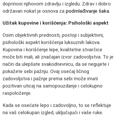
doprinosi njihovom zdravlju i izgledu. Zdrav i dobro
održavan nokat je osnova za
podmlađivanje šaka
.
Užitak kupovine i korišćenja: Psihološki aspekt
Osim objektivnih prednosti, postoji i subjektivni,
psihološki aspekt korišćenja luksuznih lakova.
Kupovina i korišćenje lepe, kvalitetne stvarčice
može biti mali, ali značajan izvor zadovoljstva. To je
način da ulepšate svakodnevnicu, da se negujete i
pokažete sebi pažnju. Ovaj osećaj ličnog
zadovoljstva i pažnje prema sebi može imati
pozitivan uticaj na samopouzdanje i celokupno
raspoloženje.
Kada se osećate lepo i zadovoljno, to se reflektuje
na vaš celokupan izgled, uključujući i vaše ruke.