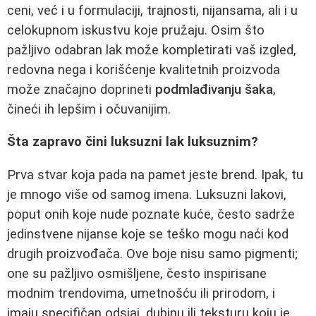
ceni, već i u formulaciji, trajnosti, nijansama, ali i u
celokupnom iskustvu koje pružaju. Osim što
pažljivo odabran lak može kompletirati vaš izgled,
redovna nega i korišćenje kvalitetnih proizvoda
može značajno doprineti
podmlađivanju šaka
,
čineći ih lepšim i očuvanijim.
Šta zapravo čini luksuzni lak luksuznim?
Prva stvar koja pada na pamet jeste brend. Ipak, tu
je mnogo više od samog imena. Luksuzni lakovi,
poput onih koje nude poznate kuće, često sadrže
jedinstvene nijanse koje se teško mogu naći kod
drugih proizvođača. Ove boje nisu samo pigmenti;
one su pažljivo osmišljene, često inspirisane
modnim trendovima, umetnošću ili prirodom, i
imaju specifičan odsjaj, dubinu ili teksturu koju je