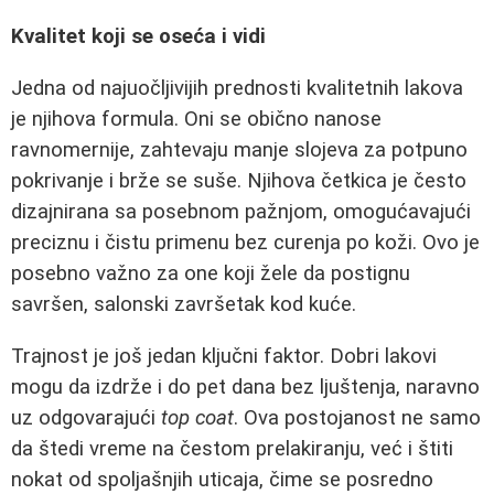
Kvalitet koji se oseća i vidi
Jedna od najuočljivijih prednosti kvalitetnih lakova
je njihova formula. Oni se obično nanose
ravnomernije, zahtevaju manje slojeva za potpuno
pokrivanje i brže se suše. Njihova četkica je često
dizajnirana sa posebnom pažnjom, omogućavajući
preciznu i čistu primenu bez curenja po koži. Ovo je
posebno važno za one koji žele da postignu
savršen, salonski završetak kod kuće.
Trajnost je još jedan ključni faktor. Dobri lakovi
mogu da izdrže i do pet dana bez ljuštenja, naravno
uz odgovarajući
top coat
. Ova postojanost ne samo
da štedi vreme na čestom prelakiranju, već i štiti
nokat od spoljašnjih uticaja, čime se posredno