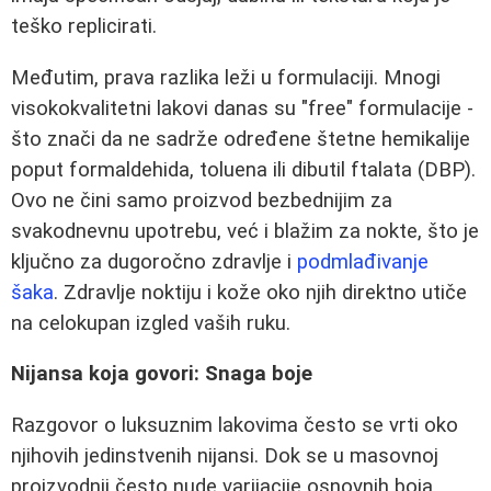
teško replicirati.
Međutim, prava razlika leži u formulaciji. Mnogi
visokokvalitetni lakovi danas su "free" formulacije -
što znači da ne sadrže određene štetne hemikalije
poput formaldehida, toluena ili dibutil ftalata (DBP).
Ovo ne čini samo proizvod bezbednijim za
svakodnevnu upotrebu, već i blažim za nokte, što je
ključno za dugoročno zdravlje i
podmlađivanje
šaka
. Zdravlje noktiju i kože oko njih direktno utiče
na celokupan izgled vaših ruku.
Nijansa koja govori: Snaga boje
Razgovor o luksuznim lakovima često se vrti oko
njihovih jedinstvenih nijansi. Dok se u masovnoj
proizvodnji često nude varijacije osnovnih boja,