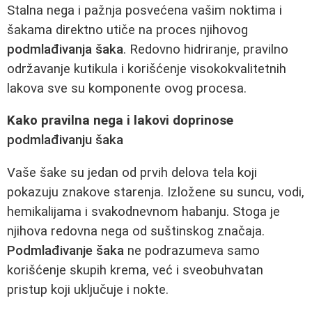
Stalna nega i pažnja posvećena vašim noktima i
šakama direktno utiče na proces njihovog
podmlađivanja šaka
. Redovno hidriranje, pravilno
održavanje kutikula i korišćenje visokokvalitetnih
lakova sve su komponente ovog procesa.
Kako pravilna nega i lakovi doprinose
podmlađivanju šaka
Vaše šake su jedan od prvih delova tela koji
pokazuju znakove starenja. Izložene su suncu, vodi,
hemikalijama i svakodnevnom habanju. Stoga je
njihova redovna nega od suštinskog značaja.
Podmlađivanje šaka
ne podrazumeva samo
korišćenje skupih krema, već i sveobuhvatan
pristup koji uključuje i nokte.