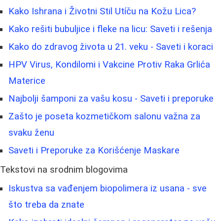
Kako Ishrana i Životni Stil Utíču na Kožu Lica?
Kako rešiti bubuljice i fleke na licu: Saveti i rešenja
Kako do zdravog života u 21. veku - Saveti i koraci
HPV Virus, Kondilomi i Vakcine Protiv Raka Grlića
Materice
Najbolji šamponi za vašu kosu - Saveti i preporuke
Zašto je poseta kozmetičkom salonu važna za
svaku ženu
Saveti i Preporuke za Korišćenje Maskare
Tekstovi na srodnim blogovima
Iskustva sa vađenjem biopolimera iz usana - sve
što treba da znate