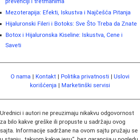
prevenciji i tretmanima
Mezoterapija: Efekti, Iskustva i Najčešća Pitanja
Hijaluronski Fileri i Botoks: Sve Što Treba da Znate
Botox i Hijaluronska Kiseline: Iskustva, Cene i
Saveti
O nama
|
Kontakt
|
Politika privatnosti
|
Uslovi
korišćenja
|
Marketinški servisi
Urednici i autori ne preuzimaju nikakvu odgovornost
za bilo kakve greške ili propuste u sadržaju ovog
sajta. Informacije sadržane na ovom sajtu pružaju se
u stanju „takvom kakve jesu“, bez garancija u pogledu