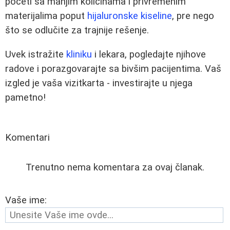
početi sa manjim količinama i privremenim
materijalima poput
hijaluronske kiseline
, pre nego
što se odlučite za trajnije rešenje.
Uvek istražite
kliniku
i lekara, pogledajte njihove
radove i porazgovarajte sa bivšim pacijentima. Vaš
izgled je vaša vizitkarta - investirajte u njega
pametno!
Komentari
Trenutno nema komentara za ovaj članak.
Vaše ime: