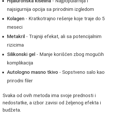
Hijaluronska kiselina
- Najpopularnija i
najsigurnija opcija sa prirodnim izgledom
Kolagen
- Kratkotrajno rešenje koje traje do 5
meseci
Metakril
- Trajniji efekat, ali sa potencijalnim
rizicima
Silikonski gel
- Manje korišćen zbog mogućih
komplikacija
Autologno masno tkivo
- Sopstveno salo kao
prirodni filer
Svaka od ovih metoda ima svoje prednosti i
nedostatke, a izbor zavisi od željenog efekta i
budžeta.