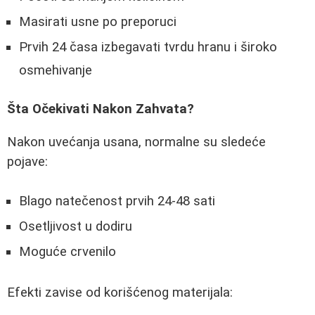
Masirati usne po preporuci
Prvih 24 časa izbegavati tvrdu hranu i široko
osmehivanje
Šta Očekivati Nakon Zahvata?
Nakon uvećanja usana, normalne su sledeće
pojave:
Blago natečenost prvih 24-48 sati
Osetljivost u dodiru
Moguće crvenilo
Efekti zavise od korišćenog materijala: