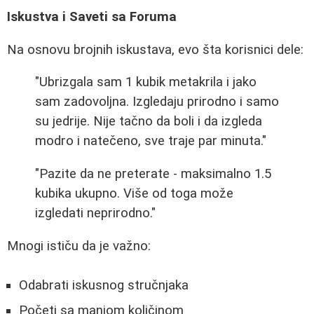
Iskustva i Saveti sa Foruma
Na osnovu brojnih iskustava, evo šta korisnici dele:
"Ubrizgala sam 1 kubik metakrila i jako
sam zadovoljna. Izgledaju prirodno i samo
su jedrije. Nije tačno da boli i da izgleda
modro i natečeno, sve traje par minuta."
"Pazite da ne preterate - maksimalno 1.5
kubika ukupno. Više od toga može
izgledati neprirodno."
Mnogi ističu da je važno:
Odabrati iskusnog stručnjaka
Početi sa manjom količinom