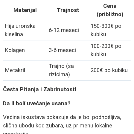
Cena
Materijal
Trajnost
(približno)
Hijaluronska
150-300€ po
6-12 meseci
kiselina
kubiku
100-200€ po
Kolagen
3-6 meseci
kubiku
Trajno (sa
Metakril
200€ po kubiku
rizicima)
Česta Pitanja i Zabrinutosti
Da li bolí uvećanje usana?
Većina iskustava pokazuje da je bol podnošljiva,
slična ubodu kod zubara, uz primenu lokalne