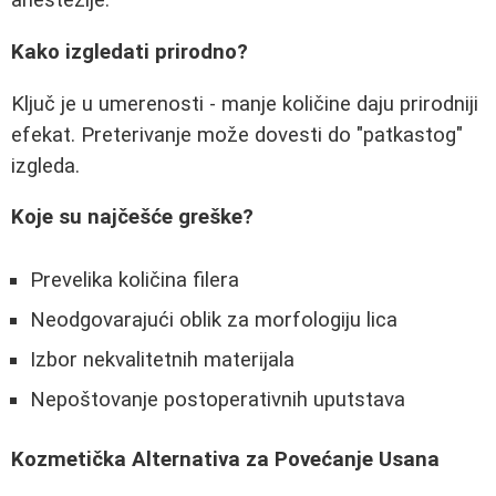
anestezije.
Kako izgledati prirodno?
Ključ je u umerenosti - manje količine daju prirodniji
efekat. Preterivanje može dovesti do "patkastog"
izgleda.
Koje su najčešće greške?
Prevelika količina filera
Neodgovarajući oblik za morfologiju lica
Izbor nekvalitetnih materijala
Nepoštovanje postoperativnih uputstava
Kozmetička Alternativa za Povećanje Usana