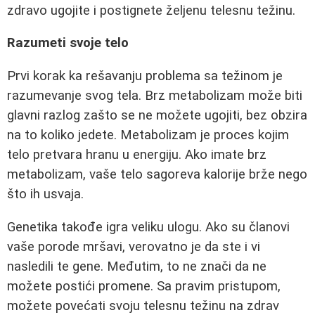
zdravo ugojite i postignete željenu telesnu težinu.
Razumeti svoje telo
Prvi korak ka rešavanju problema sa težinom je
razumevanje svog tela. Brz metabolizam može biti
glavni razlog zašto se ne možete ugojiti, bez obzira
na to koliko jedete. Metabolizam je proces kojim
telo pretvara hranu u energiju. Ako imate brz
metabolizam, vaše telo sagoreva kalorije brže nego
što ih usvaja.
Genetika takođe igra veliku ulogu. Ako su članovi
vaše porode mršavi, verovatno je da ste i vi
nasledili te gene. Međutim, to ne znači da ne
možete postići promene. Sa pravim pristupom,
možete povećati svoju telesnu težinu na zdrav