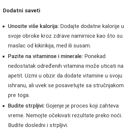
Dodatni saveti
Unosite više kalorija:
Dodajte dodatne kalorije u
svoje obroke kroz zdrave namirnice kao što su
maslac od kikirikija, med ili susam.
Pazite na vitaminse i minerale:
Ponekad
nedostatak određenih vitamina može uticati na
apetit. Uzmi u obzir da dodate vitamine u svoju
ishranu, ali uvek se posavetujte sa stručnjakom
pre toga.
Budite strpljivi:
Gojenje je proces koji zahteva
vreme. Nemojte očekivati rezultate preko noći.
Budite dosledni i strpljivi.