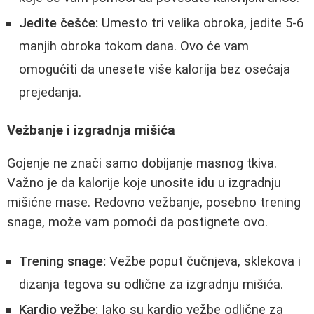
Jedite češće:
Umesto tri velika obroka, jedite 5-6
manjih obroka tokom dana. Ovo će vam
omogućiti da unesete više kalorija bez osećaja
prejedanja.
Vežbanje i izgradnja mišića
Gojenje ne znači samo dobijanje masnog tkiva.
Važno je da kalorije koje unosite idu u izgradnju
mišićne mase. Redovno vežbanje, posebno trening
snage, može vam pomoći da postignete ovo.
Trening snage:
Vežbe poput čučnjeva, sklekova i
dizanja tegova su odlične za izgradnju mišića.
Kardio vežbe:
Iako su kardio vežbe odlične za