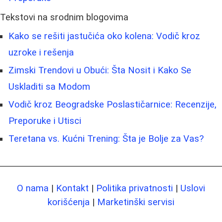
Tekstovi na srodnim blogovima
Kako se rešiti jastučića oko kolena: Vodič kroz
uzroke i rešenja
Zimski Trendovi u Obući: Šta Nosit i Kako Se
Uskladiti sa Modom
Vodič kroz Beogradske Poslastičarnice: Recenzije,
Preporuke i Utisci
Teretana vs. Kućni Trening: Šta je Bolje za Vas?
O nama
|
Kontakt
|
Politika privatnosti
|
Uslovi
korišćenja
|
Marketinški servisi