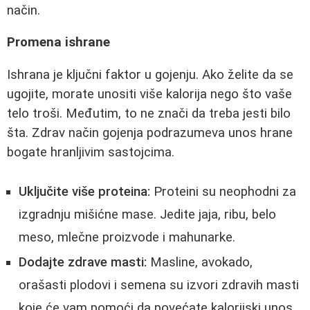
način.
Promena ishrane
Ishrana je ključni faktor u gojenju. Ako želite da se
ugojite, morate unositi više kalorija nego što vaše
telo troši. Međutim, to ne znači da treba jesti bilo
šta. Zdrav način gojenja podrazumeva unos hrane
bogate hranljivim sastojcima.
Uključite više proteina:
Proteini su neophodni za
izgradnju mišićne mase. Jedite jaja, ribu, belo
meso, mlečne proizvode i mahunarke.
Dodajte zdrave masti:
Masline, avokado,
orašasti plodovi i semena su izvori zdravih masti
koje će vam pomoći da povećate kalorijski unos.