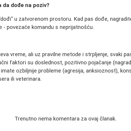
a da dođe na poziv?
dođi" u zatvorenom prostoru. Kad pas dođe, nagradite
te - povezaće komandu s neprijatnošću.
eva vreme, ali uz pravilne metode i strpljenje, svaki p
učni faktori su doslednost, pozitivno pojačanje (nagra
imate ozbiljnije probleme (agresija, anksioznost), kons
ra ili veterinara.
Trenutno nema komentara za ovaj članak.