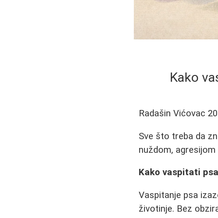
Kako vas
Radašin Vićovac
20
Sve što treba da z
nuždom, agresijom i
Kako vaspitati psa
Vaspitanje psa izazo
životinje. Bez obzir