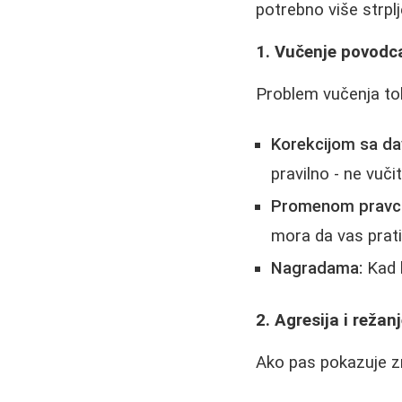
potrebno više strplj
1. Vučenje povodc
Problem vučenja to
Korekcijom sa da
pravilno - ne vuči
Promenom pravc
mora da vas prati
Nagradama:
Kad h
2. Agresija i režan
Ako pas pokazuje zna