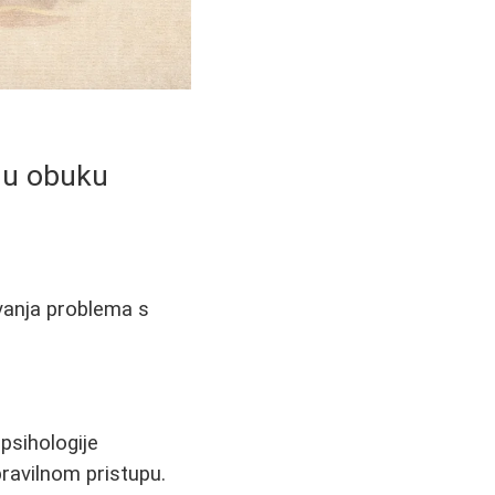
vnu obuku
vanja problema s
psihologije
 pravilnom pristupu.