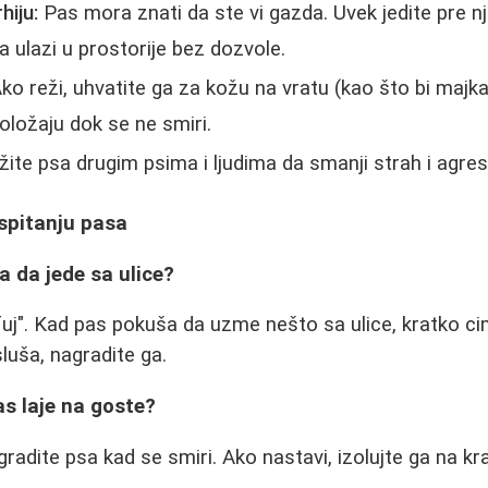
hiju:
Pas mora znati da ste vi gazda. Uvek jedite pre nj
a ulazi u prostorije bez dozvole.
ko reži, uhvatite ga za kožu na vratu (kao što bi majka u
oložaju dok se ne smiri.
žite psa drugim psima i ljudima da smanji strah i agresi
spitanju pasa
a da jede sa ulice?
j". Kad pas pokuša da uzme nešto sa ulice, kratko ci
sluša, nagradite ga.
as laje na goste?
agradite psa kad se smiri. Ako nastavi, izolujte ga na k