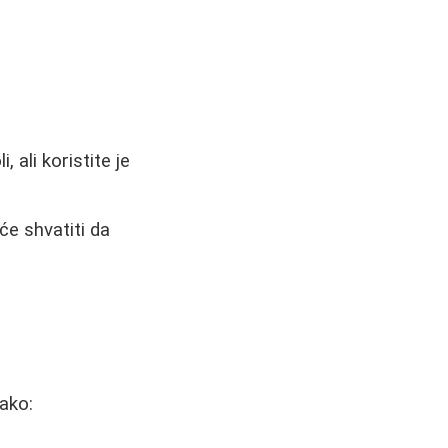
 ali koristite je
e shvatiti da
vako: