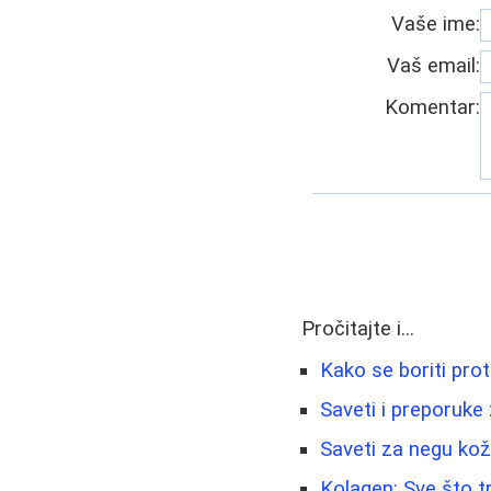
Vaše ime:
Vaš email:
Komentar:
Pročitajte i...
Kako se boriti prot
Saveti i preporuke
Saveti za negu kož
Kolagen: Sve što t