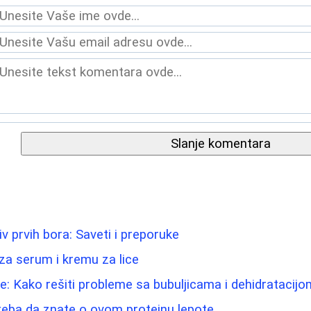
Slanje komentara
iv prvih bora: Saveti i preporuke
 za serum i kremu za lice
e: Kako rešiti probleme sa bubuljicama i dehidratacijo
reba da znate o ovom proteinu lepote