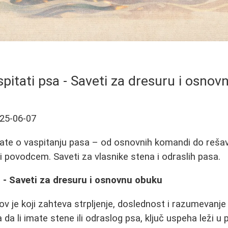
pitati psa - Saveti za dresuru i osno
25-06-07
nate o vaspitanju pasa – od osnovnih komandi do reša
 povodcem. Saveti za vlasnike stena i odraslih pasa.
 - Saveti za dresuru i osnovnu obuku
v je koji zahteva strpljenje, doslednost i razumevanje 
a da li imate stene ili odraslog psa, ključ uspeha leži u