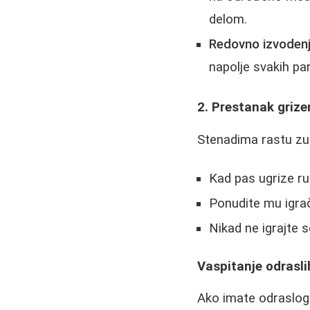
delom.
Redovno izvodenj
napolje svakih pa
2. Prestanak grize
Stenadima rastu zubi
Kad pas ugrize ruk
Ponudite mu igra
Nikad ne igrajte 
Vaspitanje odrasl
Ako imate odraslog 