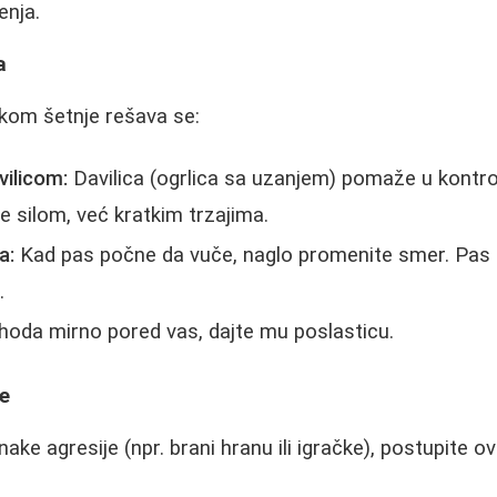
enja.
a
kom šetnje rešava se:
vilicom:
Davilica (ogrlica sa uzanjem) pomaže u kontroli,
te silom, već kratkim trzajima.
a:
Kad pas počne da vuče, naglo promenite smer. Pas ć
.
oda mirno pored vas, dajte mu poslasticu.
je
ke agresije (npr. brani hranu ili igračke), postupite o