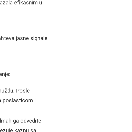
azala efikasnim u
ahteva jasne signale
enje:
nuždu. Posle
a poslasticom i
dmah ga odvedite
vezuje kaznu sa