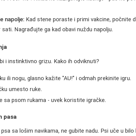
e napolje:
Kad stene poraste i primi vakcine, počnite d
r sati. Nagrađujte ga kad obavi nuždu napolju.
nja
 i instinktivno grizu. Kako ih odviknuti?
u ili nogu, glasno kažite "AU!" i odmah prekinite igru.
čku umesto ruke.
se sa psom rukama - uvek koristite igračke.
ih pasa
psa sa lošim navikama, ne gubite nadu. Psi uče u bilo 