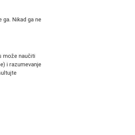
 ga. Nikad ga ne
as može naučiti
de) i razumevanje
ultujte