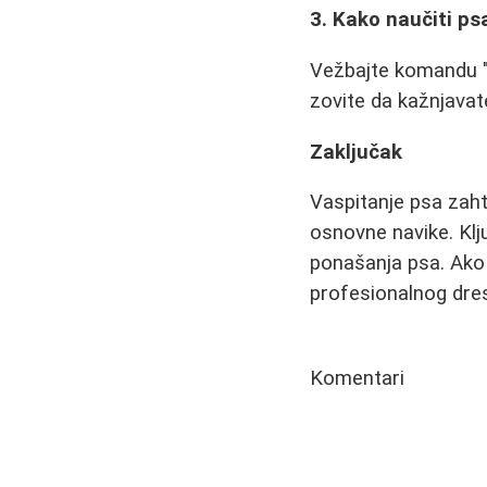
3. Kako naučiti ps
Vežbajte komandu "
zovite da kažnjava
Zaključak
Vaspitanje psa zaht
osnovne navike. Klj
ponašanja psa. Ako 
profesionalnog drese
Komentari