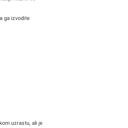
a ga izvodite
kom uzrastu, ali je