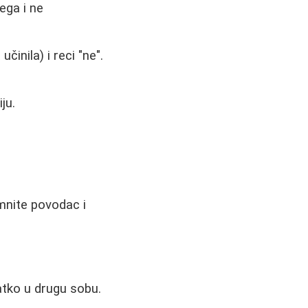
ega i ne
činila) i reci "ne".
ju.
mnite povodac i
ratko u drugu sobu.