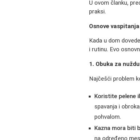
U ovom članku, pred
praksi.
Osnove vaspitanja
Kada u dom dovedete 
i rutinu. Evo osnovn
1. Obuka za nuždu
Najčešći problem k
Koristite pelene il
spavanja i obroka
pohvalom.
Kazna mora biti b
na određeno mesto