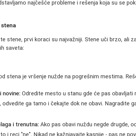
stavljamo najčešće probleme i rešenja koja su se pok
 stena
stene, prvi koraci su najvažniji. Stene uči brzo, ali z
ih saveta:
od stena je vršenje nužde na pogrešnim mestima. Reš
i novine:
Odredite mesto u stanu gde će pas obavljati 
, odvedite ga tamo i čekajte dok ne obavi. Nagradite g
laga i trenutna:
Ako pas obavi nuždu negde drugde, o
 i reci "ne". Nikad ne kažnjavajte kasnije - pas ne po