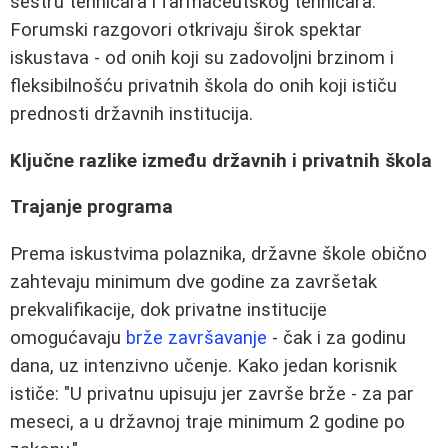
sestru tehničara i farmaceutskog tehničara.
Forumski razgovori otkrivaju širok spektar
iskustava - od onih koji su zadovoljni brzinom i
fleksibilnošću privatnih škola do onih koji ističu
prednosti državnih institucija.
Ključne razlike između državnih i privatnih škola
Trajanje programa
Prema iskustvima polaznika, državne škole obično
zahtevaju minimum dve godine za završetak
prekvalifikacije, dok privatne institucije
omogućavaju
brže završavanje
- čak i za godinu
dana, uz intenzivno učenje. Kako jedan korisnik
ističe: "U privatnu upisuju jer završe brže - za par
meseci, a u državnoj traje minimum 2 godine po