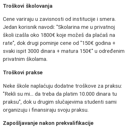
Troškovi školovanja
Cene variraju u zavisnosti od institucije i smera.
Jedan korisnik navodi: "Skolarina me u privatnoj
školi izašla oko 1800€ koje možeš da plaćaš na
rate", dok drugi pominje cene od "150€ godina +
svaki ispit 3000 dinara + matura 150€" u određenim
privatnim školama.
Troškovi prakse
Neke škole naplaćuju dodatne troškove za praksu:
"Rekli su mi... da treba da platim 10.000 dinara tu
praksu", dok u drugim slučajevima studenti sami
organizuju i finansiraju svoju praksu.
Zapošljavanje nakon prekvalifikacije