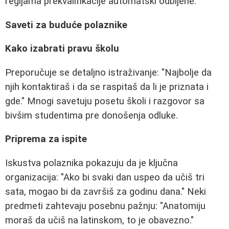
regijama prekvalifikacije automatski odbijene."
Saveti za buduće polaznike
Kako izabrati pravu školu
Preporučuje se detaljno istraživanje: "Najbolje da
njih kontaktiraš i da se raspitaš da li je priznata i
gde." Mnogi savetuju posetu školi i razgovor sa
bivšim studentima pre donošenja odluke.
Priprema za ispite
Iskustva polaznika pokazuju da je ključna
organizacija: "Ako bi svaki dan uspeo da učiš tri
sata, mogao bi da završiš za godinu dana." Neki
predmeti zahtevaju posebnu pažnju: "Anatomiju
moraš da učiš na latinskom, to je obavezno."