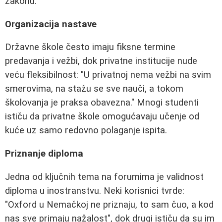
zakonu."
Organizacija nastave
Državne škole često imaju fiksne termine
predavanja i vežbi, dok privatne institucije nude
veću fleksibilnost: "U privatnoj nema vežbi na svim
smerovima, na stažu se sve nauči, a tokom
školovanja je praksa obavezna." Mnogi studenti
ističu da privatne škole omogućavaju učenje od
kuće uz samo redovno polaganje ispita.
Priznanje diploma
Jedna od ključnih tema na forumima je validnost
diploma u inostranstvu. Neki korisnici tvrde:
"Oxford u Nemačkoj ne priznaju, to sam čuo, a kod
nas sve primaju nažalost", dok drugi ističu da su im