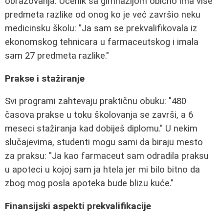
obrazovanja. Učenik sa gimnazijom obično ima više
predmeta razlike od onog ko je već završio neku
medicinsku školu: "Ja sam se prekvalifikovala iz
ekonomskog tehnicara u farmaceutskog i imala
sam 27 predmeta razlike."
Prakse i stažiranje
Svi programi zahtevaju praktičnu obuku: "480
časova prakse u toku školovanja se završi, a 6
meseci stažiranja kad dobiješ diplomu." U nekim
slučajevima, studenti mogu sami da biraju mesto
za praksu: "Ja kao farmaceut sam odradila praksu
u apoteci u kojoj sam ja htela jer mi bilo bitno da
zbog mog posla apoteka bude blizu kuće."
Finansijski aspekti prekvalifikacije