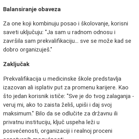
Balansiranje obaveza
Za one koji kombinuju posao i školovanje, korisni
saveti uključuju: "Ja sam u radnom odnosu i
završila sam prekvalifikaciju... sve se može kad se
dobro organizuješ."
Zaključak
Prekvalifikacija u medicinske škole predstavlja
izazovan ali isplativ put za promenu karijere. Kao
što jedan korisnik ističe: "Sve je do tvog zalaganja -
veruj mi, ako to zaista želiš, upiši i daj svoj
maksimum." Bilo da se odlučite za državnu ili
privatnu instituciju, ključ uspeha leži u
posvećenosti, organizaciji i realnoj proceni