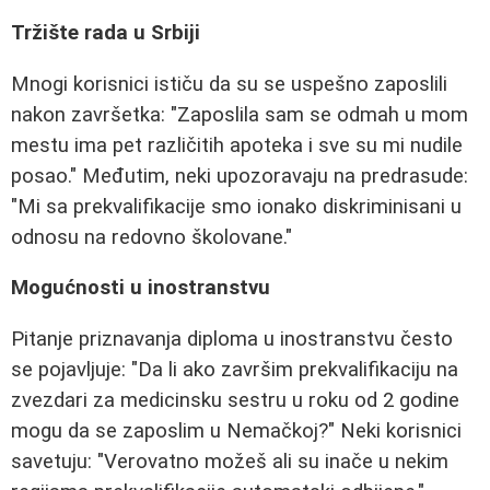
Tržište rada u Srbiji
Mnogi korisnici ističu da su se uspešno zaposlili
nakon završetka: "Zaposlila sam se odmah u mom
mestu ima pet različitih apoteka i sve su mi nudile
posao." Međutim, neki upozoravaju na predrasude:
"Mi sa prekvalifikacije smo ionako diskriminisani u
odnosu na redovno školovane."
Mogućnosti u inostranstvu
Pitanje priznavanja diploma u inostranstvu često
se pojavljuje: "Da li ako završim prekvalifikaciju na
zvezdari za medicinsku sestru u roku od 2 godine
mogu da se zaposlim u Nemačkoj?" Neki korisnici
savetuju: "Verovatno možeš ali su inače u nekim