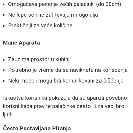
Omogućava pečenje većih palačinki (do 30cm)
Ne lepe se i ne zahtevaju mnogo ulja
Praktičniji za veće količine
Mane Aparata
Zauzima prostor u kuhinji
Potrebno je vreme da se naviknete na korišćenje
Neki modeli mogu biti komplikovani za čišćenje
Iskustva korisnika pokazuju da su aparati posebno
korisni kada pravite palačinke često ili za veći broj
ljudi.
Često Postavljana Pitanja