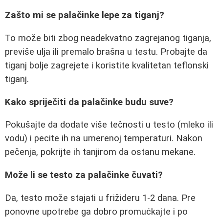
Zašto mi se palačinke lepe za tiganj?
To može biti zbog neadekvatno zagrejanog tiganja,
previše ulja ili premalo brašna u testu. Probajte da
tiganj bolje zagrejete i koristite kvalitetan teflonski
tiganj.
Kako spriječiti da palačinke budu suve?
Pokušajte da dodate više tečnosti u testo (mleko ili
vodu) i pecite ih na umerenoj temperaturi. Nakon
pečenja, pokrijte ih tanjirom da ostanu mekane.
Može li se testo za palačinke čuvati?
Da, testo može stajati u frižideru 1-2 dana. Pre
ponovne upotrebe ga dobro promućkajte i po