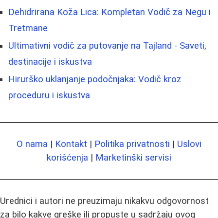
Dehidrirana Koža Lica: Kompletan Vodič za Negu i
Tretmane
Ultimativni vodič za putovanje na Tajland - Saveti,
destinacije i iskustva
Hirurško uklanjanje podočnjaka: Vodič kroz
proceduru i iskustva
O nama
|
Kontakt
|
Politika privatnosti
|
Uslovi
korišćenja
|
Marketinški servisi
Urednici i autori ne preuzimaju nikakvu odgovornost
za bilo kakve greške ili propuste u sadržaju ovog