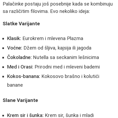
Palačinke postaju još posebnije kada se kombinuju
sa različitim filovima. Evo nekoliko ideja:
Slatke Varijante
Klasik:
Eurokrem i mlevena Plazma
Voćne:
Džem od šljiva, kajsija ili jagoda
Čokoladne:
Nutella sa seckanim lešnicima
Med i Orasi:
Prirodni med i mleveni bademi
Kokos-banana:
Kokosovo brašno i kolutići
banane
Slane Varijante
Krem sir i šunka:
Krem sir, šunka i mladi