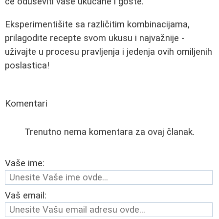
će oduševiti vaše ukućane i goste.
Eksperimentišite sa različitim kombinacijama,
prilagodite recepte svom ukusu i najvažnije -
uživajte u procesu pravljenja i jedenja ovih omiljenih
poslastica!
Komentari
Trenutno nema komentara za ovaj članak.
Vaše ime:
Vaš email: