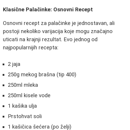
Klasične Palačinke: Osnovni Recept
Osnovni recept za palačinke je jednostavan, ali
postoji nekoliko varijacija koje mogu značajno
uticati na krajnji rezultat. Evo jednog od
najpopularnijih recepta:
2 jaja
250g mekog brašna (tip 400)
250ml mleka
250ml kisele vode
1 kašika ulja
Prstohvat soli
1 kašičica šećera (po želji)