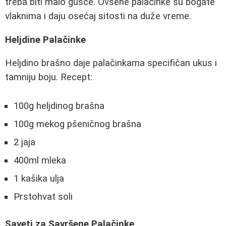
treba biti malo gušće. Ovsene palačinke su bogate
vlaknima i daju osećaj sitosti na duže vreme.
Heljdine Palačinke
Heljdino brašno daje palačinkama specifičan ukus i
tamniju boju. Recept:
100g heljdinog brašna
100g mekog pšeničnog brašna
2 jaja
400ml mleka
1 kašika ulja
Prstohvat soli
Saveti za Savršene Palačinke