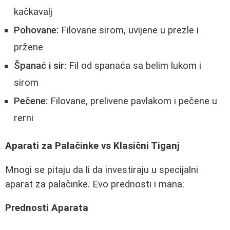
kačkavalj
Pohovane:
Filovane sirom, uvijene u prezle i
pržene
Španać i sir:
Fil od spanaća sa belim lukom i
sirom
Pečene:
Filovane, prelivene pavlakom i pečene u
rerni
Aparati za Palačinke vs Klasični Tiganj
Mnogi se pitaju da li da investiraju u specijalni
aparat za palačinke. Evo prednosti i mana:
Prednosti Aparata