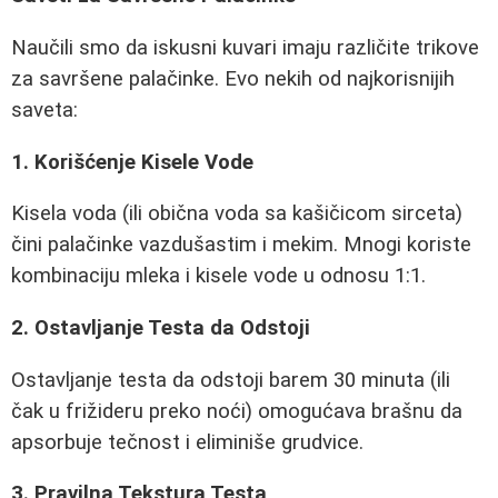
Naučili smo da iskusni kuvari imaju različite trikove
za savršene palačinke. Evo nekih od najkorisnijih
saveta:
1. Korišćenje Kisele Vode
Kisela voda (ili obična voda sa kašičicom sirceta)
čini palačinke vazdušastim i mekim. Mnogi koriste
kombinaciju mleka i kisele vode u odnosu 1:1.
2. Ostavljanje Testa da Odstoji
Ostavljanje testa da odstoji barem 30 minuta (ili
čak u frižideru preko noći) omogućava brašnu da
apsorbuje tečnost i eliminiše grudvice.
3. Pravilna Tekstura Testa