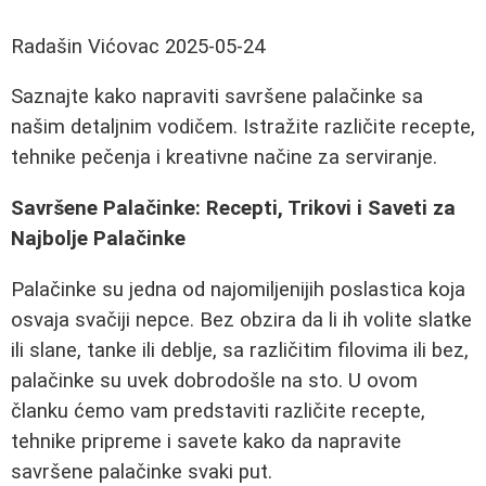
Radašin Vićovac
2025-05-24
Saznajte kako napraviti savršene palačinke sa
našim detaljnim vodičem. Istražite različite recepte,
tehnike pečenja i kreativne načine za serviranje.
Savršene Palačinke: Recepti, Trikovi i Saveti za
Najbolje Palačinke
Palačinke su jedna od najomiljenijih poslastica koja
osvaja svačiji nepce. Bez obzira da li ih volite slatke
ili slane, tanke ili deblje, sa različitim filovima ili bez,
palačinke su uvek dobrodošle na sto. U ovom
članku ćemo vam predstaviti različite recepte,
tehnike pripreme i savete kako da napravite
savršene palačinke svaki put.