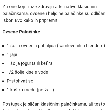
Za one koji traže zdraviju alternativu klasičnim
palačinkama, ovsene i heljdine palačinke su odličan
izbor. Evo kako ih pripremiti:
Ovsene Palačinke
1 šolja ovsenih pahuljica (samlevenih u blenderu)
1 jaje
1 šolja jogurta ili kefira
1/2 šolje kisele vode
Prstohvat soli
1 kašika meda (po želji)
Postupak je sličan klasičnim palačinkama, ali testo