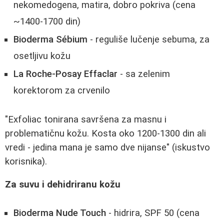
nekomedogena, matira, dobro pokriva (cena
~1400-1700 din)
Bioderma Sébium
- reguliše lučenje sebuma, za
osetljivu kožu
La Roche-Posay Effaclar
- sa zelenim
korektorom za crvenilo
"Exfoliac tonirana savršena za masnu i
problematičnu kožu. Kosta oko 1200-1300 din ali
vredi - jedina mana je samo dve nijanse" (iskustvo
korisnika).
Za suvu i dehidriranu kožu
Bioderma Nude Touch
- hidrira, SPF 50 (cena