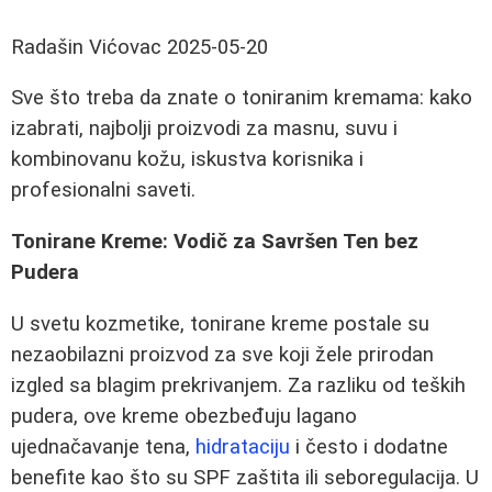
Radašin Vićovac
2025-05-20
Sve što treba da znate o toniranim kremama: kako
izabrati, najbolji proizvodi za masnu, suvu i
kombinovanu kožu, iskustva korisnika i
profesionalni saveti.
Tonirane Kreme: Vodič za Savršen Ten bez
Pudera
U svetu kozmetike, tonirane kreme postale su
nezaobilazni proizvod za sve koji žele prirodan
izgled sa blagim prekrivanjem. Za razliku od teških
pudera, ove kreme obezbeđuju lagano
ujednačavanje tena,
hidrataciju
i često i dodatne
benefite kao što su SPF zaštita ili seboregulacija. U