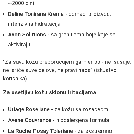
~2000 din)
Deline Tonirana Krema
- domaći proizvod,
intenzivna hidratacija
Avon Solutions
- sa granulama boje koje se
aktiviraju
"Za suvu kožu preporučujem garnier bb - ne isušuje,
ne ističe suve delove, ne pravi haos" (iskustvo
korisnika).
Za osetljivu kožu sklonu iritacijama
Uriage Roseliane
- za kožu sa rozaceom
Avene Couvrance
- hipoalergena formula
La Roche-Posay Toleriane
- za ekstremno