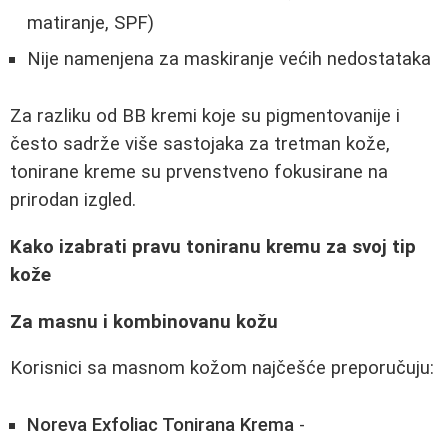
matiranje, SPF)
Nije namenjena za maskiranje većih nedostataka
Za razliku od BB kremi koje su pigmentovanije i
često sadrže više sastojaka za tretman kože,
tonirane kreme su prvenstveno fokusirane na
prirodan izgled.
Kako izabrati pravu toniranu kremu za svoj tip
kože
Za masnu i kombinovanu kožu
Korisnici sa masnom kožom najčešće preporučuju:
Noreva Exfoliac Tonirana Krema
-