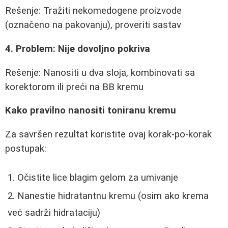
Rešenje: Tražiti nekomedogene proizvode
(označeno na pakovanju), proveriti sastav
4. Problem: Nije dovoljno pokriva
Rešenje: Nanositi u dva sloja, kombinovati sa
korektorom ili preći na BB kremu
Kako pravilno nanositi toniranu kremu
Za savršen rezultat koristite ovaj korak-po-korak
postupak:
Očistite lice blagim gelom za umivanje
Nanestie hidratantnu kremu (osim ako krema
već sadrži hidrataciju)