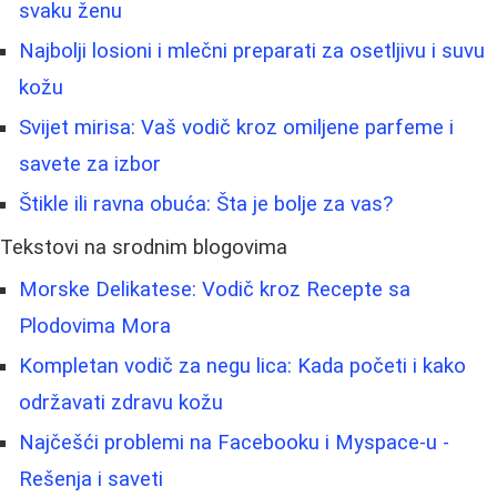
svaku ženu
Najbolji losioni i mlečni preparati za osetljivu i suvu
kožu
Svijet mirisa: Vaš vodič kroz omiljene parfeme i
savete za izbor
Štikle ili ravna obuća: Šta je bolje za vas?
Tekstovi na srodnim blogovima
Morske Delikatese: Vodič kroz Recepte sa
Plodovima Mora
Kompletan vodič za negu lica: Kada početi i kako
održavati zdravu kožu
Najčešći problemi na Facebooku i Myspace-u -
Rešenja i saveti