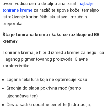
ovom vodiču ćemo detaljno analizirati
najbolje
tonirane kreme
za različite tipove kože, temeljno
istraživanje korisničkih iskustava i stručnih
preporuka.
Šta je tonirana krema i kako se razlikuje od BB
kreme?
Tonirana krema je hibrid između kreme za negu lica
i laganog pigmentovanog proizvoda. Glavne
karakteristike:
Lagana tekstura koja ne opterećuje kožu
Srednja do slaba pokrivna moć (samo
ujednačava ten)
Često sadrži dodatne benefite (hidratacija,