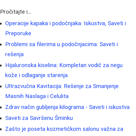
Pročitajte i...
Operacije kapaka i podočnjaka: Iskustva, Saveti i
Preporuke
Problemi sa filerima u podočnjacima: Saveti i
rešenja
Hijaluronska kiselina: Kompletan vodič za negu
kože i odlaganje starenja
Ultrazvučna Kavitacija: Rešenje za Smanjenje
Masnih Naslaga i Celulita
Zdrav način gubljenja kilograma - Saveti i iskustva
Saveti za Savršenu Šminku
Zašto je poseta kozmetičkom salonu važna za