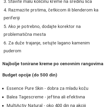
Stavite malu količinu kreme na sredinu lica
Razmazite prstima, četkicom ili blenderom ka
periferiji
Ako je potrebno, dodajte korektor na
problematična mesta
Za duže trajanje, setujte lagano kamenim
puderom
Najbolje tonirane kreme po cenovnim rangovima
Budget opcije (do 500 din)
Essence Pure Skin - dobra za mladu kožu
Balea Tagescreme - jeftina ali efektivna
MultiActiv Natural - oko 400 din na akciji