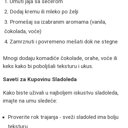
Umuti jaja sa šećerom
Dodaj kremu ili mleko po želji
Promešaj sa izabranim aromama (vanila,
čokolada, voće)
Zamrznuti i povremeno mešati dok ne stegne
Mnogi dodaju komadiće čokolade, orahe, voće ili
keks kako bi poboljšali teksturu i ukus.
Saveti za Kupovinu Sladoleda
Kako biste uživali u najboljem iskustvu sladoleda,
imajte na umu sledeće:
Proverite rok trajanja - sveži sladoled ima bolju
teksturu