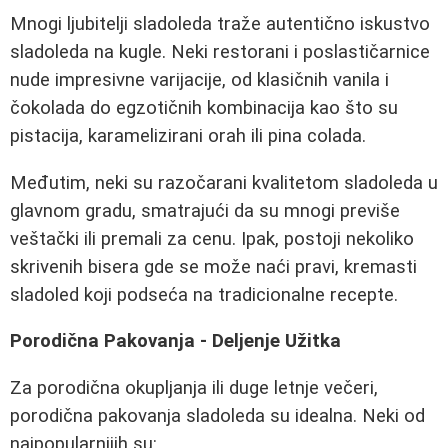
Mnogi ljubitelji sladoleda traže autentično iskustvo
sladoleda na kugle. Neki restorani i poslastičarnice
nude impresivne varijacije, od klasičnih vanila i
čokolada do egzotičnih kombinacija kao što su
pistacija, karamelizirani orah ili pina colada.
Međutim, neki su razočarani kvalitetom sladoleda u
glavnom gradu, smatrajući da su mnogi previše
veštački ili premali za cenu. Ipak, postoji nekoliko
skrivenih bisera gde se može naći pravi, kremasti
sladoled koji podseća na tradicionalne recepte.
Porodična Pakovanja - Deljenje Užitka
Za porodična okupljanja ili duge letnje večeri,
porodična pakovanja sladoleda su idealna. Neki od
najpopularnijih su: