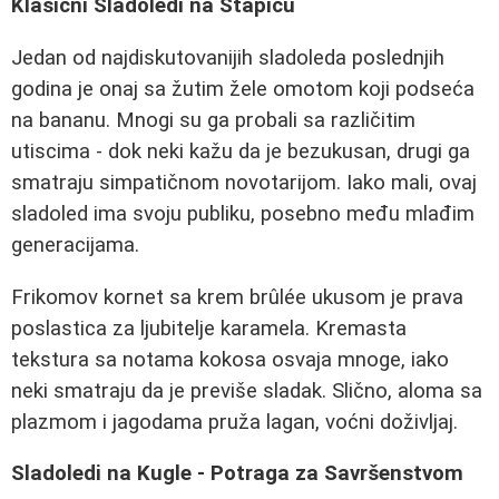
Klasični Sladoledi na Stapiću
Jedan od najdiskutovanijih sladoleda poslednjih
godina je onaj sa žutim žele omotom koji podseća
na bananu. Mnogi su ga probali sa različitim
utiscima - dok neki kažu da je bezukusan, drugi ga
smatraju simpatičnom novotarijom. Iako mali, ovaj
sladoled ima svoju publiku, posebno među mlađim
generacijama.
Frikomov kornet sa krem brûlée ukusom je prava
poslastica za ljubitelje karamela. Kremasta
tekstura sa notama kokosa osvaja mnoge, iako
neki smatraju da je previše sladak. Slično, aloma sa
plazmom i jagodama pruža lagan, voćni doživljaj.
Sladoledi na Kugle - Potraga za Savršenstvom