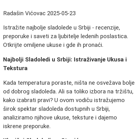
Radašin Vićovac
2025-05-23
Istražite najbolje sladolede u Srbiji - recenzije,
preporuke i saveti za ljubitelje ledenih poslastica.
Otkrijte omiljene ukuse i gde ih pronaći.
Najbolji Sladoledi u Srbiji: Istraživanje Ukusa i
Tekstura
Kada temperatura poraste, ništa ne osvežava bolje
od dobrog sladoleda. Ali sa toliko izbora na tržištu,
kako izabrati pravi? U ovom vodiču istražujemo
širok spektar sladoleda dostupnih u Srbiji,
analiziramo njihove ukuse, teksture i dajemo
iskrene preporuke.