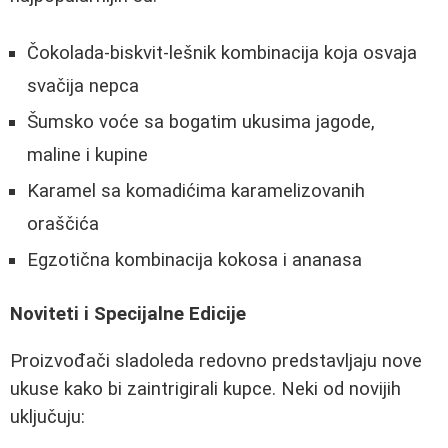
Čokolada-biskvit-lešnik kombinacija koja osvaja
svačija nepca
Šumsko voće sa bogatim ukusima jagode,
maline i kupine
Karamel sa komadićima karamelizovanih
oraščića
Egzotična kombinacija kokosa i ananasa
Noviteti i Specijalne Edicije
Proizvođači sladoleda redovno predstavljaju nove
ukuse kako bi zaintrigirali kupce. Neki od novijih
uključuju: