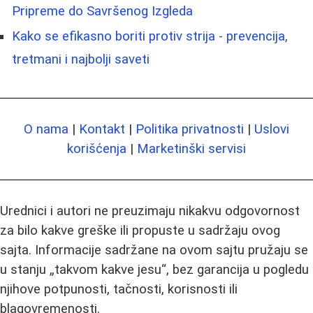
Pripreme do Savršenog Izgleda
Kako se efikasno boriti protiv strija - prevencija,
tretmani i najbolji saveti
O nama
|
Kontakt
|
Politika privatnosti
|
Uslovi
korišćenja
|
Marketinški servisi
Urednici i autori ne preuzimaju nikakvu odgovornost
za bilo kakve greške ili propuste u sadržaju ovog
sajta. Informacije sadržane na ovom sajtu pružaju se
u stanju „takvom kakve jesu“, bez garancija u pogledu
njihove potpunosti, tačnosti, korisnosti ili
blagovremenosti.