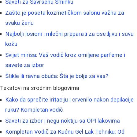
Saveti za Savršenu Šminku
Zašto je poseta kozmetičkom salonu važna za
svaku ženu
Najbolji losioni i mlečni preparati za osetljivu i suvu
kožu
Svijet mirisa: Vaš vodič kroz omiljene parfeme i
savete za izbor
Štikle ili ravna obuća: Šta je bolje za vas?
Tekstovi na srodnim blogovima
Kako da sprečite iritaciju i crvenilo nakon depilacije
ruku? Kompletan vodič
Saveti za izbor i negu noktiju sa OPI lakovima
Kompletan Vodič za Kućnu Gel Lak Tehniku: Od