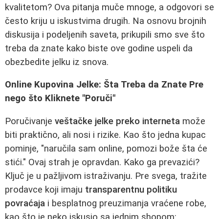
kvalitetom? Ova pitanja muče mnoge, a odgovori se
često kriju u iskustvima drugih. Na osnovu brojnih
diskusija i podeljenih saveta, prikupili smo sve što
treba da znate kako biste ove godine uspeli da
obezbedite jelku iz snova.
Online Kupovina Jelke: Šta Treba da Znate Pre
nego što Kliknete "Poruči"
Poručivanje
veštačke jelke preko interneta
može
biti praktično, ali nosi i rizike. Kao što jedna kupac
pominje, "naručila sam online, pomozi bože šta će
stići." Ovaj strah je opravdan. Kako ga prevazići?
Ključ je u pažljivom istraživanju. Pre svega, tražite
prodavce koji imaju
transparentnu politiku
povraćaja
i besplatnog preuzimanja vraćene robe,
kao što je neko iskusio sa jednim shopom: