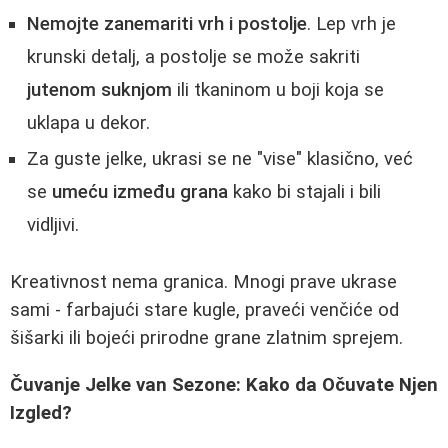
Nemojte zanemariti vrh i postolje
. Lep vrh je
krunski detalj, a postolje se može sakriti
jutenom suknjom
ili tkaninom u boji koja se
uklapa u dekor.
Za guste jelke, ukrasi se ne "vise" klasično, već
se
umeću između grana
kako bi stajali i bili
vidljivi.
Kreativnost nema granica. Mnogi prave ukrase
sami - farbajući stare kugle, praveći venčiće od
šišarki ili bojeći prirodne grane zlatnim sprejem.
Čuvanje Jelke van Sezone: Kako da Očuvate Njen
Izgled?