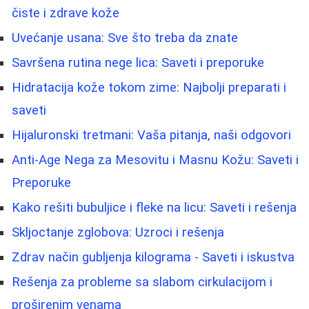
čiste i zdrave kože
Uvećanje usana: Sve što treba da znate
Savršena rutina nege lica: Saveti i preporuke
Hidratacija kože tokom zime: Najbolji preparati i
saveti
Hijaluronski tretmani: Vaša pitanja, naši odgovori
Anti-Age Nega za Mesovitu i Masnu Kožu: Saveti i
Preporuke
Kako rešiti bubuljice i fleke na licu: Saveti i rešenja
Skljoctanje zglobova: Uzroci i rešenja
Zdrav način gubljenja kilograma - Saveti i iskustva
Rešenja za probleme sa slabom cirkulacijom i
proširenim venama