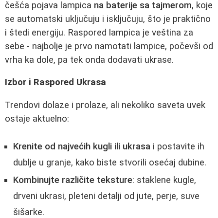
češća pojava lampica
na baterije sa tajmerom
, koje
se automatski uključuju i isključuju, što je praktično
i štedi energiju. Raspored lampica je veština za
sebe - najbolje je prvo namotati lampice, počevši od
vrha ka dole, pa tek onda dodavati ukrase.
Izbor i Raspored Ukrasa
Trendovi dolaze i prolaze, ali nekoliko saveta uvek
ostaje aktuelno:
Krenite od najvećih kugli ili ukrasa
i postavite ih
dublje u granje, kako biste stvorili osećaj dubine.
Kombinujte različite teksture
: staklene kugle,
drveni ukrasi, pleteni detalji od jute, perje, suve
šišarke.