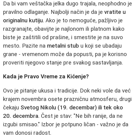
Da bi vam veštačka jelka dugo trajala, neophodno je
pravilno odlaganje. Najbolji način je da je
vratite u
originalnu kutiju
. Ako je to nemoguće, pažljivo je
razgranajte, obavijte je najlonom ili platnom kako
biste je zaštitili od prašine, i smestite je na suvo
mesto. Pazite na
metalni stub
u koji se ubadaju
grane - vremenom može da popusti, pa je korisno
proveriti njegovo stanje pre svakog sastavljanja.
Kada je Pravo Vreme za Kićenje?
Ovo je pitanje ukusa i tradicije. Dok neki vole da već
krajem novembra osete prazničnu atmosferu, drugi
čekaju
Svetog Nikolu (19. decembar) ili tek oko
20. decembra
. Čest je stav: "Ne bih ranije, da ne
izgubi smisao." Izbor je potpuno ličan - važno je da
vam donosi radost.