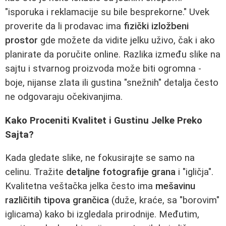
"isporuka i reklamacije su bile besprekorne." Uvek
proverite da li prodavac ima
fizički izložbeni
prostor
gde možete da vidite jelku uživo, čak i ako
planirate da poručite online. Razlika između slike na
sajtu i stvarnog proizvoda može biti ogromna -
boje, nijanse zlata ili gustina "snežnih" detalja često
ne odgovaraju očekivanjima.
Kako Proceniti Kvalitet i Gustinu Jelke Preko
Sajta?
Kada gledate slike, ne fokusirajte se samo na
celinu. Tražite
detaljne fotografije grana
i "igličja".
Kvalitetna veštačka jelka često ima
mešavinu
različitih tipova grančica
(duže, kraće, sa "borovim"
iglicama) kako bi izgledala prirodnije. Međutim,