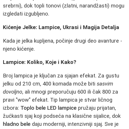
srebrni), dok topli tonovi (zlatni, narandžasti) mogu
izgledati izgubljeno.
Kićenje Jelke: Lampice, Ukrasi i Magija Detalja
Kada je jelka kupljena, počinje drugi deo avanture -
njeno kićenje.
Lampice: Koliko, Koje i Kako?
Broj lampica je ključan za sjajan efekat. Za gustu
jelku od 210 cm, 400 komada može biti
sasvim
dovoljno
, ali mnogi preporučuju 600 ili čak 800 za
pravi "wow" efekat. Tip lampica je stvar ličnog
izbora:
Toplo bele LED lampice
pružaju prijatan,
žućkasti sjaj koji podseća na klasične sijalice, dok
hladno bele
daju moderniji, intenzivniji sjaj. Sve je