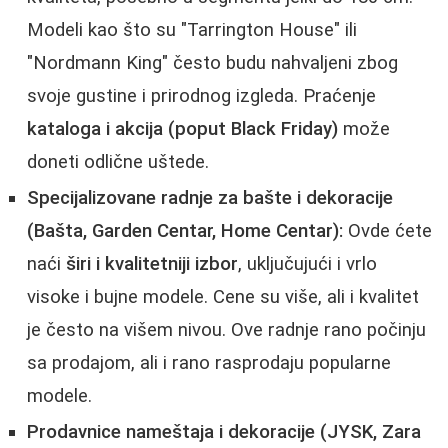
Modeli kao što su "Tarrington House" ili
"Nordmann King" često budu nahvaljeni zbog
svoje gustine i prirodnog izgleda. Praćenje
kataloga i akcija (poput Black Friday)
može
doneti odlične uštede.
Specijalizovane radnje za bašte i dekoracije
(Bašta, Garden Centar, Home Centar):
Ovde ćete
naći
širi i kvalitetniji izbor
, uključujući i vrlo
visoke i bujne modele. Cene su više, ali i kvalitet
je često na višem nivou. Ove radnje rano počinju
sa prodajom, ali i rano rasprodaju popularne
modele.
Prodavnice nameštaja i dekoracije (JYSK, Zara