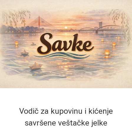
Vodič za kupovinu i kićenje
savršene veštačke jelke