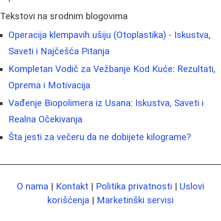
Tekstovi na srodnim blogovima
Operacija klempavih ušiju (Otoplastika) - Iskustva,
Saveti i Najčešća Pitanja
Kompletan Vodič za Vežbanje Kod Kuće: Rezultati,
Oprema i Motivacija
Vađenje Biopolimera iz Usana: Iskustva, Saveti i
Realna Očekivanja
Šta jesti za večeru da ne dobijete kilograme?
O nama
|
Kontakt
|
Politika privatnosti
|
Uslovi
korišćenja
|
Marketinški servisi