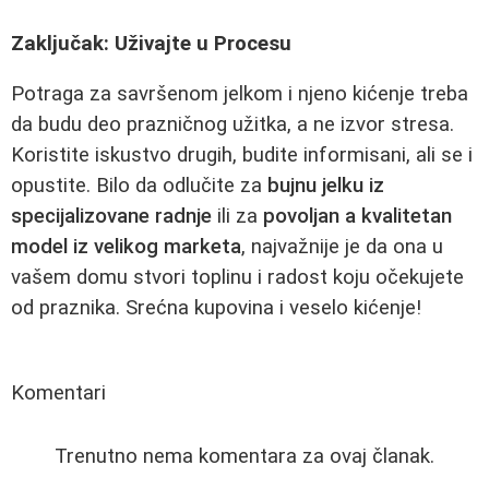
Zaključak: Uživajte u Procesu
Potraga za savršenom jelkom i njeno kićenje treba
da budu deo prazničnog užitka, a ne izvor stresa.
Koristite iskustvo drugih, budite informisani, ali se i
opustite. Bilo da odlučite za
bujnu jelku iz
specijalizovane radnje
ili za
povoljan a kvalitetan
model iz velikog marketa
, najvažnije je da ona u
vašem domu stvori toplinu i radost koju očekujete
od praznika. Srećna kupovina i veselo kićenje!
Komentari
Trenutno nema komentara za ovaj članak.