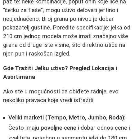
pazite: neke kombinacije, poput onih koje liče na
"četku za flaše", mogu uživo delovati jeftino i
neujednačeno. Broj grana po nivou je dobar
pokazatelj gustine. Poredite specifikacije: jelka od
210 cm jednog modela može imati značajno više
grana od druge iste visine, što direktno utiče na
njen pun i raskošan izgled.
Gde Tražiti Jelku uživo? Pregled Lokacija i
Asortimana
Ako ste u mogućnosti da obiđete radnje, evo
nekoliko pravaca koje vredi istražiti:
Veliki marketi (Tempo, Metro, Jumbo, Roda):
Često imaju
povoljne cene
i dobar odnos cene i
kvaliteta, posebno u segmentu jelki do 180 cm.