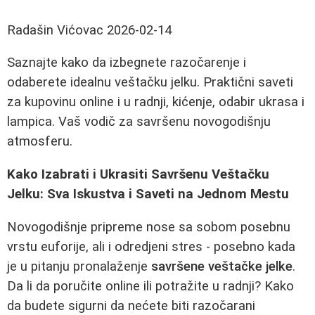
Radašin Vićovac
2026-02-14
Saznajte kako da izbegnete razočarenje i
odaberete idealnu veštačku jelku. Praktični saveti
za kupovinu online i u radnji, kićenje, odabir ukrasa i
lampica. Vaš vodič za savršenu novogodišnju
atmosferu.
Kako Izabrati i Ukrasiti Savršenu Veštačku
Jelku: Sva Iskustva i Saveti na Jednom Mestu
Novogodišnje pripreme nose sa sobom posebnu
vrstu euforije, ali i odredjeni stres - posebno kada
je u pitanju pronalaženje
savršene veštačke jelke
.
Da li da poručite online ili potražite u radnji? Kako
da budete sigurni da nećete biti razočarani