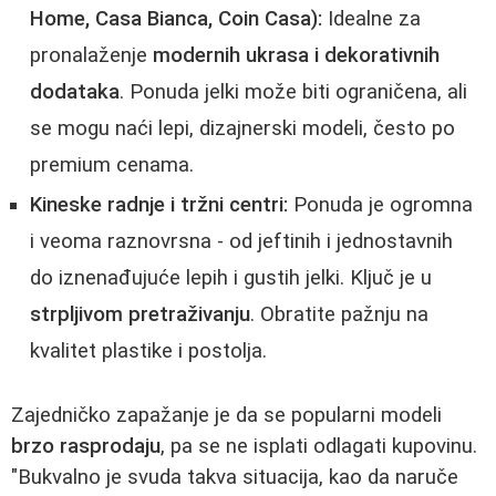
Home, Casa Bianca, Coin Casa):
Idealne za
pronalaženje
modernih ukrasa i dekorativnih
dodataka
. Ponuda jelki može biti ograničena, ali
se mogu naći lepi, dizajnerski modeli, često po
premium cenama.
Kineske radnje i tržni centri:
Ponuda je ogromna
i veoma raznovrsna - od jeftinih i jednostavnih
do iznenađujuće lepih i gustih jelki. Ključ je u
strpljivom pretraživanju
. Obratite pažnju na
kvalitet plastike i postolja.
Zajedničko zapažanje je da se popularni modeli
brzo rasprodaju
, pa se ne isplati odlagati kupovinu.
"Bukvalno je svuda takva situacija, kao da naruče