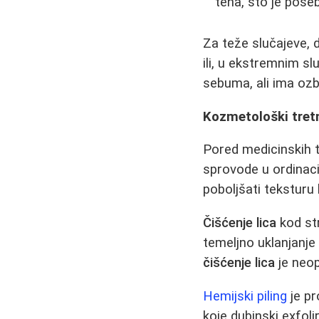
tena, što je poseb
Za teže slučajeve, 
ili, u ekstremnim s
sebuma, ali ima ozb
Kozmetološki tret
Pored medicinskih t
sprovode u ordinacij
poboljšati teksturu
Čišćenje lica
kod str
temeljno uklanjanje
čišćenje lica
je neo
Hemijski piling
je pr
koje dubinski exfoli