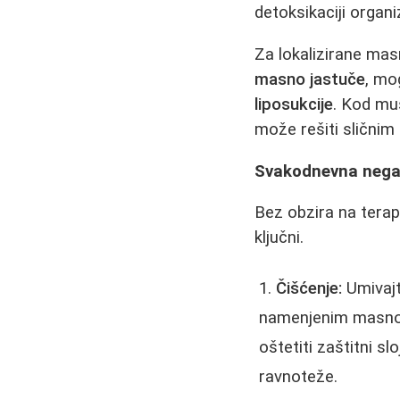
detoksikaciji organ
Za lokalizirane mas
masno jastuče
, mo
liposukcije
. Kod mu
može rešiti slični
Svakodnevna nega 
Bez obzira na tera
ključni.
Čišćenje:
Umivajt
namenjenim masnoj 
oštetiti zaštitni s
ravnoteže.