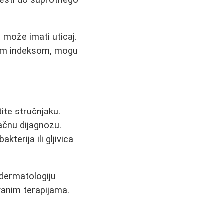
 može imati uticaj.
skim indeksom, mogu
ite stručnjaku.
ačnu dijagnozu.
kterija ili gljivica
i dermatologiju
anim terapijama.