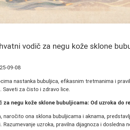
vatni vodič za negu kože sklone bub
25-09-08
cima nastanka bubuljica, efikasnim tretmanima i pravil
Saveti za čisto i zdravo lice.
č za negu kože sklone bubuljicama: Od uzroka do r
 naročito ona sklona bubuljicama i aknama, predstavlj
 Razumevanje uzroka, pravilna dijagnoza i dosledna ne