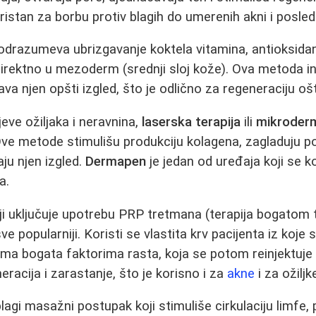
oristan za borbu protiv blagih do umerenih akni i posledi
drazumeva ubrizgavanje koktela vitamina, antioksidan
direktno u mezoderm (srednji sloj kože). Ova metoda in
ava njen opšti izgled, što je odlično za regeneraciju o
eve ožiljaka i neravnina,
laserska terapija
ili
mikroderm
. Ove metode stimulišu produkciju kolagena, zagladuju p
ju njen izgled.
Dermapen
je jedan od uređaja koji se ko
a.
oji uključuje upotrebu PRP tretmana (terapija bogatom
 popularniji. Koristi se vlastita krv pacijenta iz koje 
a bogata faktorima rasta, koja se potom reinjektuje u
eracija i zarastanje, što je korisno i za
akne
i za ožiljk
blagi masažni postupak koji stimuliše cirkulaciju limfe