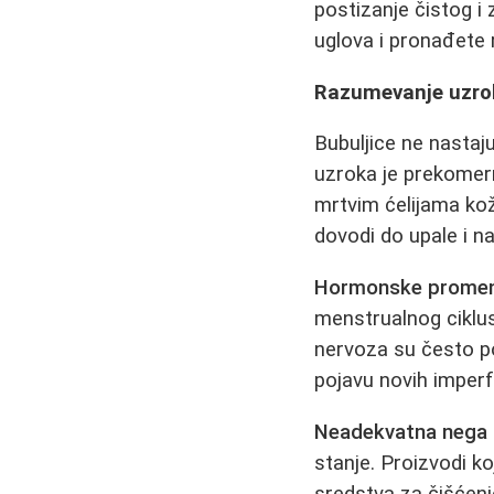
postizanje čistog i
uglova i pronađete
Razumevanje uzrok
Bubuljice ne nastaj
uzroka je prekomern
mrtvim ćelijama kož
dovodi do upale i na
Hormonske prome
menstrualnog ciklus
nervoza su često pot
pojavu novih imperf
Neadekvatna nega
stanje. Proizvodi k
sredstva za čišćenj