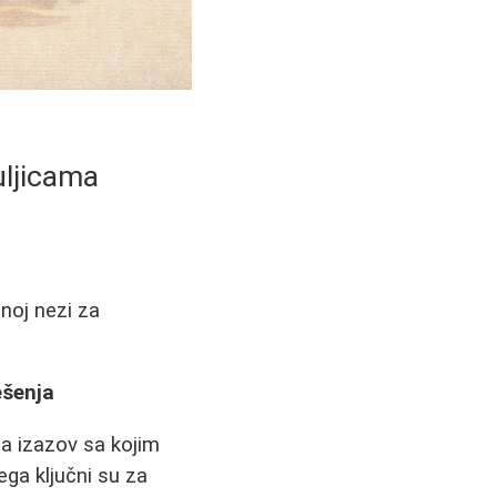
uljicama
noj nezi za
ešenja
a izazov sa kojim
ga ključni su za