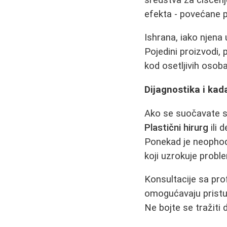
efekta - povećane p
Ishrana, iako njena
Pojedini proizvodi,
kod osetljivih osoba
Dijagnostika i kad
Ako se suočavate sa
Plastični hirurg
ili 
Ponekad je neophod
koji uzrokuje probl
Konsultacije sa pr
omogućavaju pristu
Ne bojte se tražiti