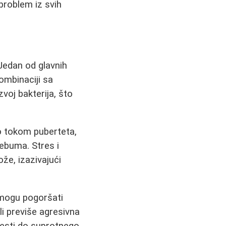
problem iz svih
Jedan od glavnih
ombinaciji sa
voj bakterija, što
o tokom puberteta,
sebuma. Stres i
že, izazivajući
 mogu pogoršati
li previše agresivna
vesti do suprotnego