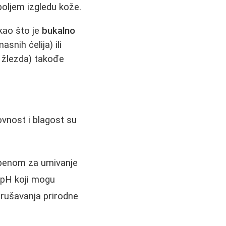
boljem izgledu kože.
kao što je
bukalno
snih ćelija) ili
 žlezda) takođe
vnost i blagost su
i penom za umivanje
 pH koji mogu
narušavanja prirodne