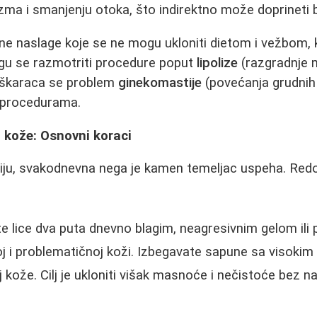
izma i smanjenju otoka, što indirektno može doprineti 
ne naslage koje se ne mogu ukloniti dietom i vežbom, 
gu se razmotriti procedure poput
lipolize
(razgradnje ma
škaraca se problem
ginekomastije
(povećanja grudnih
m procedurama.
kože: Osnovni koraci
piju, svakodnevna nega je kamen temeljac uspeha. Redo
e lice dva puta dnevno blagim, neagresivnim gelom il
i problematičnoj koži. Izbegavate sapune sa visokim
loj kože. Cilj je ukloniti višak masnoće i nečistoće bez 