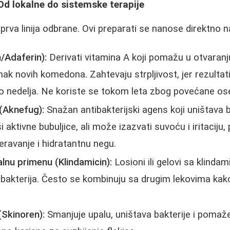
 Od lokalne do sistemske terapije
prva linija odbrane. Ovi preparati se nanose direktno na
n/Adaferin):
Derivati vitamina A koji pomažu u otvaranju
k novih komedona. Zahtevaju strpljivost, jer rezultati m
o nedelja. Ne koriste se tokom leta zbog povećane oset
 (Aknefug):
Snažan antibakterijski agens koji uništava 
i aktivne bubuljice, ali može izazvati suvoću i iritaciju,
eravanje i hidratantnu negu.
alnu primenu (Klindamicin):
Losioni ili gelovi sa klind
 bakterija. Često se kombinuju sa drugim lekovima kako
(Skinoren):
Smanjuje upalu, uništava bakterije i pomaž