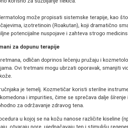
no korisno za suzbijanje flekica.
dermatolog može propisati sistemske terapije, kao što s
lučajevima, izotretinoin (Roakutan), koji dramatično sm
iljne potencijalne nuspojave i zahteva strogo medicin
mani za dopunu terapije
retmana, odličan doprinos lečenju pružaju i kozmetološ
ama. Ovi tretmani mogu ubrzati oporavak, smanjiti vidlj
 kože.
učnjaka je temelj. Kozmetičar koristi sterilne instrume
 komedona i impurities, čime se sprečava dalje šírenje
phodno za održavanje zdravog tena.
ocedura u kojoj se na kožu nanose različite kiseline (npr.
raju, otvaraju pore, ujednačavaju ten i stimulišu regene