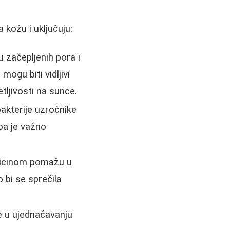
 kožu i uključuju:
 začepljenih pora i
ogu biti vidljivi
ljivosti na sunce.
bakterije uzročnike
 pa je važno
amicinom pomažu u
 bi se sprečila
e u ujednačavanju