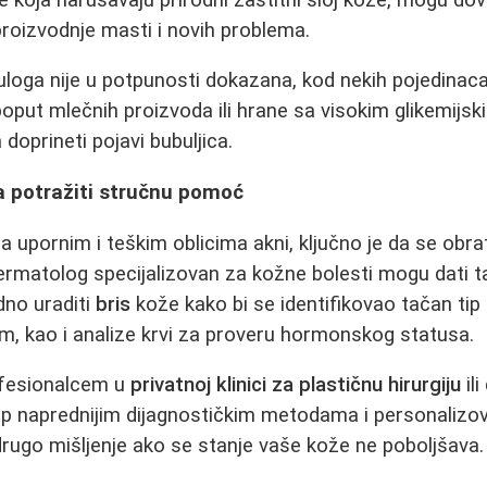
roizvodnje masti i novih problema.
 uloga nije u potpunosti dokazana, kod nekih pojedinaca
 poput mlečnih proizvoda ili hrane sa visokim glikemij
 doprineti pojavi bubuljica.
a potražiti stručnu pomoć
 upornim i teškim oblicima akni, ključno je da se obrat
dermatolog specijalizovan za kožne bolesti mogu dati t
no uraditi
bris
kože kako bi se identifikovao tačan tip ba
em, kao i analize krvi za proveru hormonskog statusa.
ofesionalcem u
privatnoj klinici za plastičnu hirurgiju
il
p naprednijim dijagnostičkim metodama i personalizov
 drugo mišljenje ako se stanje vaše kože ne poboljšava.