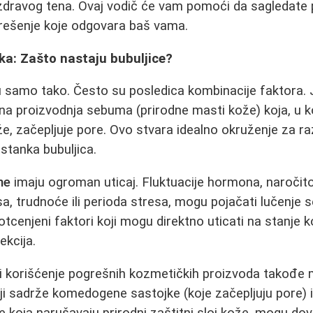
 zdravog tena. Ovaj vodič će vam pomoći da sagledate 
 rešenje koje odgovara baš vama.
a: Zašto nastaju bubuljice?
u samo tako. Često su posledica kombinacije faktora. 
a proizvodnja sebuma (prirodne masti kože) koja, u k
e, začepljuje pore. Ovo stvara idealno okruženje za raz
stanka bubuljica.
ne
imaju ogroman uticaj. Fluktuacije hormona, naročit
a, trudnoće ili perioda stresa, mogu pojačati lučenje 
cenjeni faktori koji mogu direktno uticati na stanje ko
ekcija.
i korišćenje pogrešnih kozmetičkih proizvoda takođe
oji sadrže komedogene sastojke (koje začepljuju pore) i
e koja narušavaju prirodni zaštitni sloj kože, mogu do