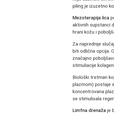
piling je izuzetno k
Mezoterapija lica
po
aktivnih supstanci 
hrani kožu i poboljš
Za naprednije slučaj
biti odlična opcija
značajno poboljšava
stimuliacije kolagen
Biološki tretman k
plazmom) postaje sve
koncentrovana plazm
se stimulisala regen
Limfna drenaža
je 