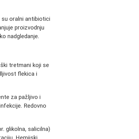
u oralni antibiotici
anjuje proizvodnju
sko nadgledanje.
ki tretmani koji se
ivost flekica i
nte za pažljivo i
 infekcije. Redovno
 glikolna, salicilna)
raciju. Hemijski