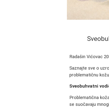
Sveobuh
Radašin Vićovac
20
Saznajte sve o uzro
problematičnu kožu. 
Sveobuhvatni vodi
Problematična koža,
se suočavaju mnogi.