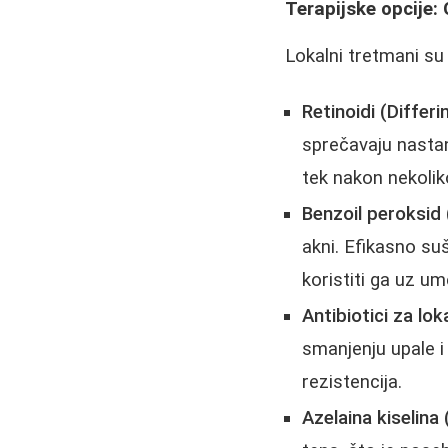
Terapijske opcije:
Lokalni tretmani su 
Retinoidi (Differi
sprečavaju nastana
tek nakon nekolik
Benzoil peroksid
akni. Efikasno suš
koristiti ga uz um
Antibiotici za lok
smanjenju upale i
rezistencija.
Azelaina kiselina 