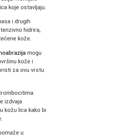
ca koje ostavljaju.
asa i drugih
tenzivno hidrira,
štećene kože.
oabrazija
mogu
ovršinu kože i
risti za ovu vrstu
 trombocitima
se izdvaja
 kožu lica kako bi
e.
, pomaže u