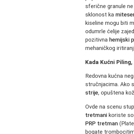
sferične granule ne
sklonost ka
mitese
kiseline mogu biti m
odumrle ćelije zaje
pozitivna
hemijski p
mehaničkog iritiranj
Kada Kućni Piling
Redovna kućna nega 
stručnjacima. Ako s
strije
, opuštena kož
Ovde na scenu stu
tretmani
koriste so
PRP tretman
(Plate
bogate trombocitima