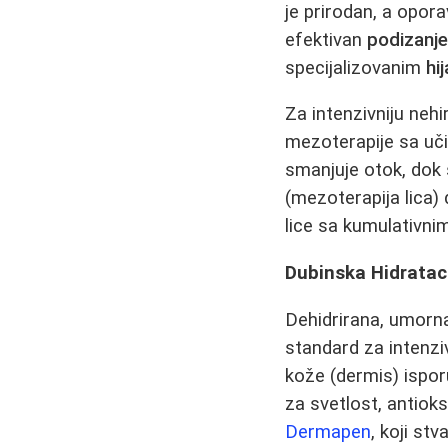
je prirodan, a opor
efektivan
podizanj
specijalizovanim
hi
Za intenzivniju neh
mezoterapije sa uči
smanjuje otok, dok 
(mezoterapija lica)
lice sa kumulativnim
Dubinska Hidrataci
Dehidrirana, umorna 
standard za intenziv
kože (dermis) isporu
za svetlost, antiok
Dermapen
, koji st