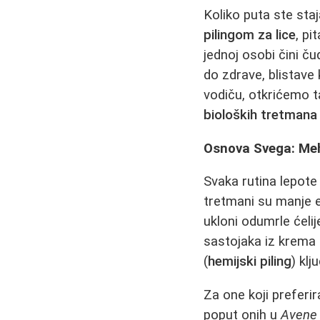
Koliko puta ste sta
pilingom za lice
, pi
jednoj osobi čini ču
do zdrave, blistave
vodiču, otkrićemo t
bioloških tretmana
Osnova Svega: Meha
Svaka rutina lepote
tretmani su manje e
ukloni odumrle ćelij
sastojaka iz krema 
(
hemijski piling
) klj
Za one koji preferir
poput onih u
Avene 