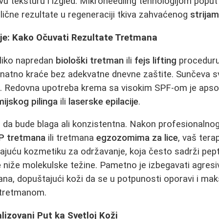
ovu teksturu i izgled. Mikroneedling tehnologijom popu
ične rezultate u regeneraciji tkiva zahvaćenog
strija
nje: Kako Očuvati Rezultate Tretmana
oliko napredan
biološki tretman
ili
fejs lifting
proceduru
i znatno kraće bez adekvatne dnevne zaštite. Sunčeva sv
a. Redovna upotreba krema sa visokim SPF-om je apso
ijskog pilinga
ili
laserske epilacije
.
da bude blaga ali konzistentna. Nakon profesionalno
P tretmana
ili tretmana
egzozomima za lice
, vaš ter
ajuću kozmetiku za održavanje, koja često sadrži pept
e
niže molekulske težine. Pametno je izbegavati agresi
ana, dopuštajući koži da se u potpunosti oporavi i mak
 tretmanom.
lizovani Put ka Svetloj Koži