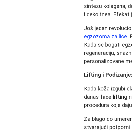
sintezu kolagena, 
i dekoltnea. Efekat 
Još jedan revolucio
egzozoma za lice
. 
Kada se bogati egzo
regeneraciju, snažn
personalizovane med
Lifting i Podizanj
Kada koža izgubi el
danas
face lifting
n
procedura koje daju
Za blago do umeren
stvarajući potporni