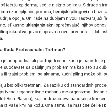
 oštećuju epidermu, već je nježno poliraju. S druge str
rima
i začepljenim porama,
hemijski pilingovi
na bazi sal
udrija opcija. Oni rade na dubljem nivou, rastvarajući "le
dno, efikasno
uklanjanje akni
sprečavajući njihov pono
iling iskustva
govore upravo o ovoj prednosti - dubin
a.
, a Kada Profesionalni Tretman?
je neophodna, ali postoje trenuci kada je pametnije p
e suočavate sa ozbiljnijim problemima kao što su dub
a ili trajni problemi sa aknama, kućni piling može biti
paju
biološki tretmani
. Za razliku od standardnih proc
pstvene regenerativne mehanizme organizma. Jedan od
let-Rich Plasma), koji podrazumeva nanošenje konce
 iz vaše krvi na kožu. Ona stimuliše
matične ćelije
i p