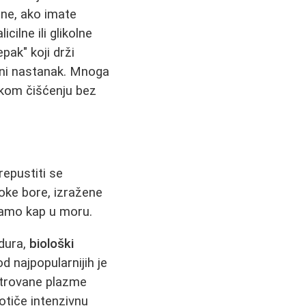
ane, ako imate
icilne ili glikolne
pak" koji drži
vni nastanak. Mnoga
skom čišćenju bez
repustiti se
oke bore, izražene
 samo kap u moru.
edura,
biološki
 najpopularnijih je
ntrovane plazme
otiče intenzivnu