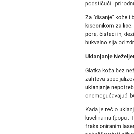
podstičući i prirod
Za "disanje" kože i 
kiseonikom za lice
.
pore, čisteći ih, de
bukvalno sija od zd
Uklanjanje Neželje
Glatka koža bez neže
zahteva specijalizo
uklanjanje
nepotrebni
onemogućavajući bud
Kada je reč o
uklanj
kiselinama (poput T
fraksioniranim las