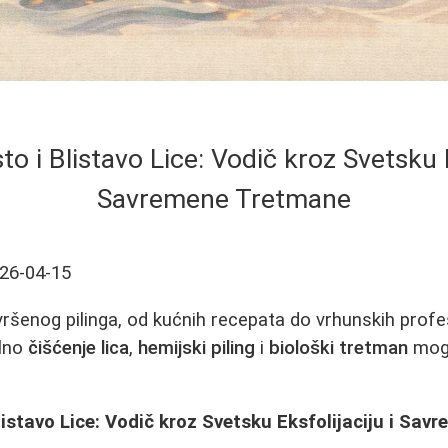
o i Blistavo Lice: Vodič kroz Svetsku E
Savremene Tretmane
26-04-15
ršenog pilinga, od kućnih recepata do vrhunskih profe
ilno
čišćenje lica
,
hemijski piling
i
biološki tretman
mogu
listavo Lice: Vodič kroz Svetsku Eksfolijaciju i Sa