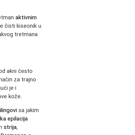
tretman
aktivnim
 čisti kiseonik u
ovakvog tretmana
 od akni često
 način za trajno
ći je i
ove kože.
ilingovi
sa jakim
ka epilacija
ih
strija
,