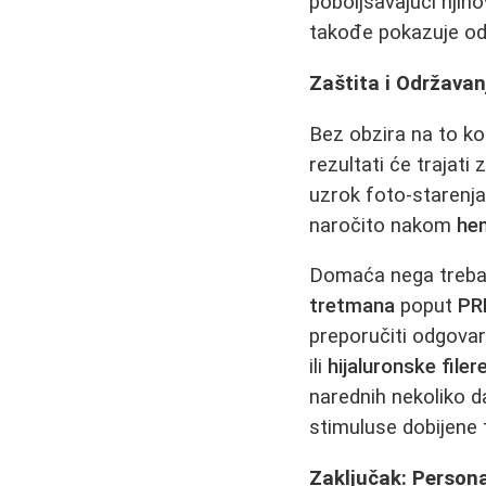
poboljšavajući njih
takođe pokazuje odl
Zaštita i Održava
Bez obzira na to k
rezultati će trajat
uzrok foto-starenj
naročito nakom
hem
Domaća nega treba 
tretmana
poput
PR
preporučiti odgovar
ili
hijaluronske filer
narednih nekoliko d
stimuluse dobijene
Zaključak: Persona