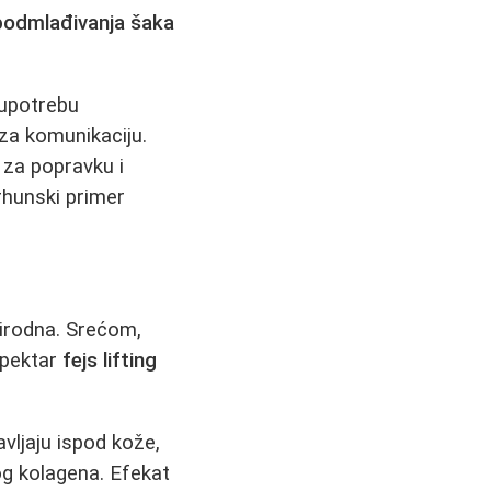
podmlađivanja šaka
 upotrebu
 za komunikaciju.
 za popravku i
rhunski primer
rirodna. Srećom,
spektar
fejs lifting
vljaju ispod kože,
nog kolagena. Efekat