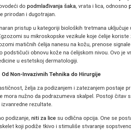
dovodeći do
podmlađivanja šaka
, vrata i lica, odnosno
je prirodan i dugotrajan.
naran pristup u kategoriji bioloških tretmana uključuje
Egzozomi su mikroskopske vezikule koje ćelije koriste
zomi matičnih ćelija nanesu na kožu, prenose signale
o podstičući obnovu kože na ćelijskom nivou. Ovo je v
icine u estetskoj dermatologiji.
e: Od Non-Invazivnih Tehnika do Hirurgije
astičnost, želja za podizanjem i zatezanjem postaje p
e mora nužno da podrazumeva skalpel. Postoji čitav 
 izvanredne rezultate.
o podizanje,
niti za lice
su odlična opcija. One se posta
 skelet koji podiže tkivo i stimuliše stvaranje sopstve