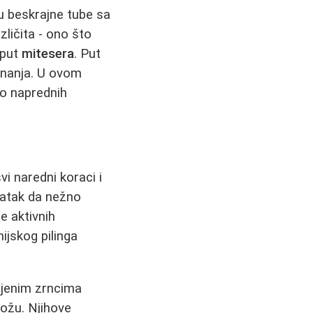
u beskrajne tube sa
azličita - ono što
oput
mitesera
. Put
 znanja. U ovom
o naprednih
vi naredni koraci i
adatak da nežno
e aktivnih
ijskog pilinga
bljenim zrncima
kožu. Njihove