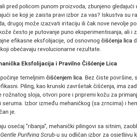
jali pred policom punom proizvoda, zbunjeno gledajući 
tajući se koji je zaista pravi izbor za vas? Iskustva su r
da, drugoj može izazvati iritaciju ili čak nove nevolje p
 kože često je putovanje puno eksperimentisanja, ali i
ajne efikasne eksfolijacije, od osnovnog
čišćenja lica
d
koji obećavaju revolucionarne rezultate.
nička Eksfolijacija i Pravilno Čišćenje Lica
 počinje temeljnim
čišćenjem lica
. Bez čiste površine, s
fikasni. Piling, kao krunski završetak čišćenja, ima z
e rožnatog sloja, otvori pore i pripremi kožu za primanj
i seruma. Izbor između mehaničkog (sa zrncima) i hem
učan je.
aju osećaj "ribanja", mehanički pilingovi sa sitnim, zao
Gentle Purifying Scrub
-u su odličan izbor za osjetljivu 