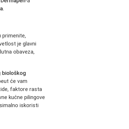
t
Dermapen
-a
ma
.
 primenite,
etlost je glavni
lutna obaveza,
g
biološkog
apeut će vam
ide, faktore rasta
vne kućne pilingove
simalno iskoristi