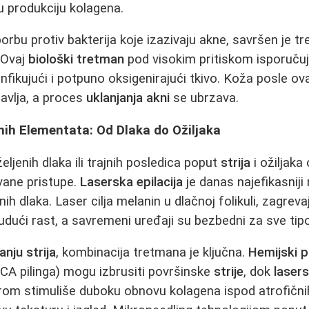
nu produkciju kolagena.
borbu protiv bakterija koje izazivaju akne, savršen je 
 Ovaj
biološki tretman
pod visokim pritiskom isporučuje
zinfikujući i potpuno oksigenirajući tkivo. Koža posle 
ravlja, a proces
uklanjanja akni
se ubrzava.
nih Elementata: Od Dlaka do Ožiljaka
ljenih dlaka ili trajnih posledica poput
strija
i ožiljaka
vane pristupe.
Laserska epilacija
je danas najefikasniji
h dlaka. Laser cilja melanin u dlačnoj folikuli, zagrevaju
ući rast, a savremeni uređaji su bezbedni za sve tip
anju strija
, kombinacija tretmana je ključna.
Hemijski p
CA pilinga) mogu izbrusiti površinske
strije
, dok
lasers
erom stimuliše duboku obnovu kolagena ispod atrofičn