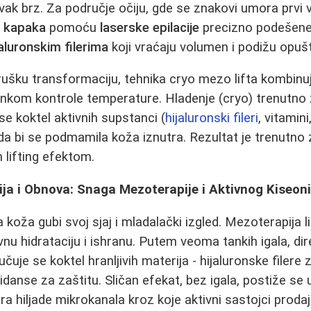
avak brz. Za područje očiju, gde se znakovi umora prvi 
e kapaka
pomoću
laserske epilacije
precizno podešene 
jaluronskim filerima
koji vraćaju volumen i podižu opuš
irušku transformaciju, tehnika cryo mezo lifta kombin
nkom kontrole temperature. Hladenje (cryo) trenutno 
se koktel aktivnih supstanci (
hijaluronski fileri
, vitamin
 da bi se podmamila koža iznutra. Rezultat je trenutno
 lifting efektom.
ja i Obnova: Snaga Mezoterapije i Aktivnog Kiseon
koža gubi svoj sjaj i mladalački izgled. Mezoterapija li
nu hidrataciju i ishranu. Putem veoma tankih igala, dire
čuje se koktel hranljivih materija - hijaluronske filere 
sidanse za zaštitu. Sličan efekat, bez igala, postiže se
vara hiljade mikrokanala kroz koje aktivni sastojci prod