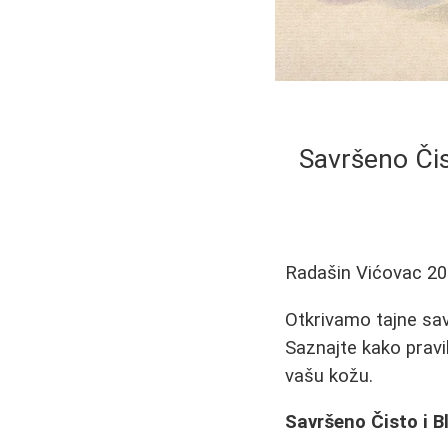
Savršeno Čist
Radašin Vićovac
20
Otkrivamo tajne sav
Saznajte kako prav
vašu kožu.
Savršeno Čisto i B