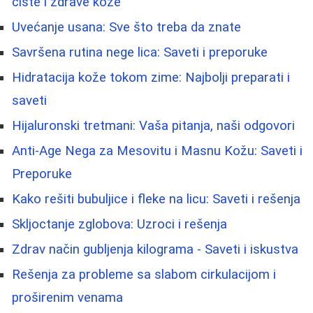
čiste i zdrave kože
Uvećanje usana: Sve što treba da znate
Savršena rutina nege lica: Saveti i preporuke
Hidratacija kože tokom zime: Najbolji preparati i
saveti
Hijaluronski tretmani: Vaša pitanja, naši odgovori
Anti-Age Nega za Mesovitu i Masnu Kožu: Saveti i
Preporuke
Kako rešiti bubuljice i fleke na licu: Saveti i rešenja
Skljoctanje zglobova: Uzroci i rešenja
Zdrav način gubljenja kilograma - Saveti i iskustva
Rešenja za probleme sa slabom cirkulacijom i
proširenim venama