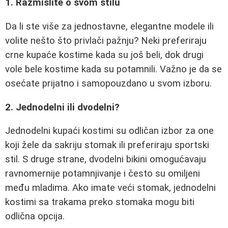
1. Razmislite o svom stilu
Da li ste više za jednostavne, elegantne modele ili
volite nešto što privlači pažnju? Neki preferiraju
crne kupaće kostime kada su još beli, dok drugi
vole bele kostime kada su potamnili. Važno je da se
osećate prijatno i samopouzdano u svom izboru.
2. Jednodelni ili dvodelni?
Jednodelni kupaći kostimi su odličan izbor za one
koji žele da sakriju stomak ili preferiraju sportski
stil. S druge strane, dvodelni bikini omogućavaju
ravnomernije potamnjivanje i često su omiljeni
među mladima. Ako imate veći stomak, jednodelni
kostimi sa trakama preko stomaka mogu biti
odlična opcija.