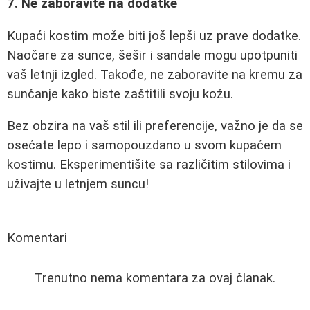
7. Ne zaboravite na dodatke
Kupaći kostim može biti još lepši uz prave dodatke.
Naočare za sunce, šešir i sandale mogu upotpuniti
vaš letnji izgled. Takođe, ne zaboravite na kremu za
sunčanje kako biste zaštitili svoju kožu.
Bez obzira na vaš stil ili preferencije, važno je da se
osećate lepo i samopouzdano u svom kupaćem
kostimu. Eksperimentišite sa različitim stilovima i
uživajte u letnjem suncu!
Komentari
Trenutno nema komentara za ovaj članak.