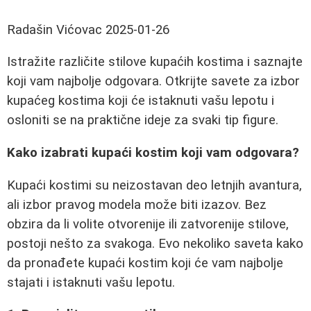
Radašin Vićovac
2025-01-26
Istražite različite stilove kupaćih kostima i saznajte
koji vam najbolje odgovara. Otkrijte savete za izbor
kupaćeg kostima koji će istaknuti vašu lepotu i
osloniti se na praktične ideje za svaki tip figure.
Kako izabrati kupaći kostim koji vam odgovara?
Kupaći kostimi su neizostavan deo letnjih avantura,
ali izbor pravog modela može biti izazov. Bez
obzira da li volite otvorenije ili zatvorenije stilove,
postoji nešto za svakoga. Evo nekoliko saveta kako
da pronađete kupaći kostim koji će vam najbolje
stajati i istaknuti vašu lepotu.