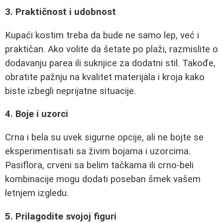
3. Praktičnost i udobnost
Kupaći kostim treba da bude ne samo lep, već i
praktičan. Ako volite da šetate po plaži, razmislite o
dodavanju parea ili suknjice za dodatni stil. Takođe,
obratite pažnju na kvalitet materijala i kroja kako
biste izbegli neprijatne situacije.
4. Boje i uzorci
Crna i bela su uvek sigurne opcije, ali ne bojte se
eksperimentisati sa živim bojama i uzorcima.
Pasiflora, crveni sa belim tačkama ili crno-beli
kombinacije mogu dodati poseban šmek vašem
letnjem izgledu.
5. Prilagodite svojoj figuri