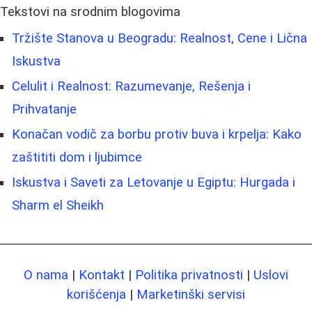
Tekstovi na srodnim blogovima
Tržište Stanova u Beogradu: Realnost, Cene i Lična
Iskustva
Celulit i Realnost: Razumevanje, Rešenja i
Prihvatanje
Konačan vodič za borbu protiv buva i krpelja: Kako
zaštititi dom i ljubimce
Iskustva i Saveti za Letovanje u Egiptu: Hurgada i
Sharm el Sheikh
O nama
|
Kontakt
|
Politika privatnosti
|
Uslovi
korišćenja
|
Marketinški servisi