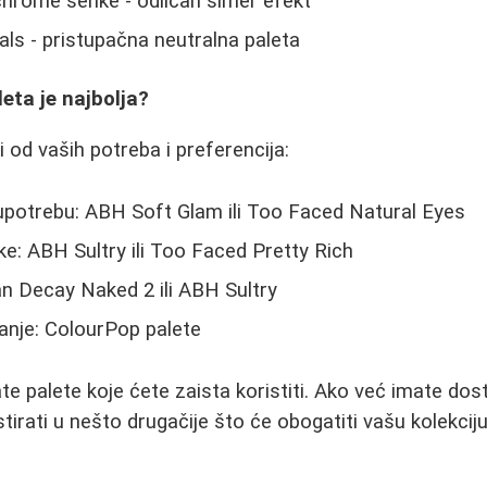
hrome senke - odličan šimer efekt
s - pristupačna neutralna paleta
leta je najbolja?
i od vaših potreba i preferencija:
potrebu: ABH Soft Glam ili Too Faced Natural Eyes
ike: ABH Sultry ili Too Faced Pretty Rich
an Decay Naked 2 ili ABH Sultry
anje: ColourPop palete
ate palete koje ćete zaista koristiti. Ako već imate dost
tirati u nešto drugačije što će obogatiti vašu kolekciju