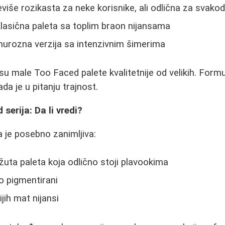
eviše rozikasta za neke korisnike, ali odlična za svak
lasična paleta sa toplim braon nijansama
murozna verzija sa intenzivnim šimerima
u male Too Faced palete kvalitetnije od velikih. Formul
a je u pitanju trajnost.
serija: Da li vredi?
 je posebno zanimljiva:
ta paleta koja odlično stoji plavookima
o pigmentirani
ih mat nijansi