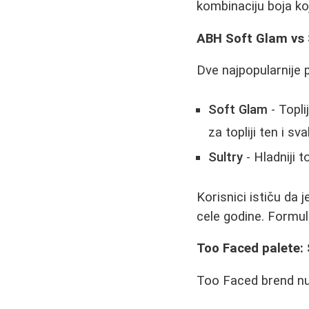
kombinaciju boja ko
ABH Soft Glam vs S
Dve najpopularnije 
Soft Glam
- Topli
za topliji ten i s
Sultry
- Hladniji t
Korisnici ističu da 
cele godine. Formule
Too Faced palete: 
Too Faced brend nudi