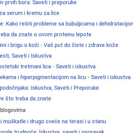
iv prvih bora: Saveti i preporuke
 za serum i kremu za lice
e: Kako rešiti probleme sa bubuljicama i dehidratacijo
reba da znate o ovom proteinu lepote
kni i brigu o koži - Vaš put do čiste i zdrave kože
esti, Saveti i Iskustva
i estetski tretmani lica - Saveti i iskustva
lekama i hiperpigmentacijom na licu - Saveti i iskustva
 podočnjaka: Iskustva, Saveti i Preporuke
e što treba da znate
 blogovima
i muškatle i drugo cveće na terasi i u stanu
osle trudnoće: Iskustva, saveti i oporavak