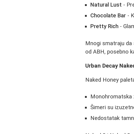
Natural Lust
- Pr
Chocolate Bar
- K
Pretty Rich
- Gla
Mnogi smatraju da s
od ABH, posebno kad
Urban Decay Naked 
Naked Honey paleta
Monohromatska žu
Šimeri su izuzetn
Nedostatak tamnij