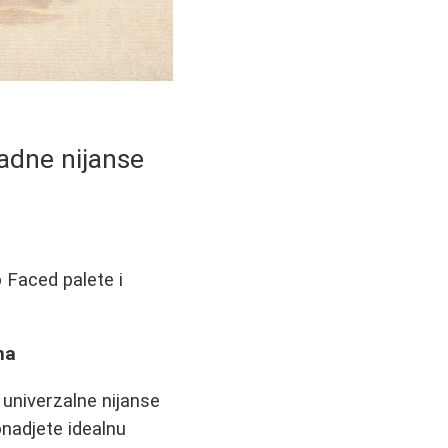
ladne nijanse
 Faced palete i
.
ma
 univerzalne nijanse
nadjete idealnu