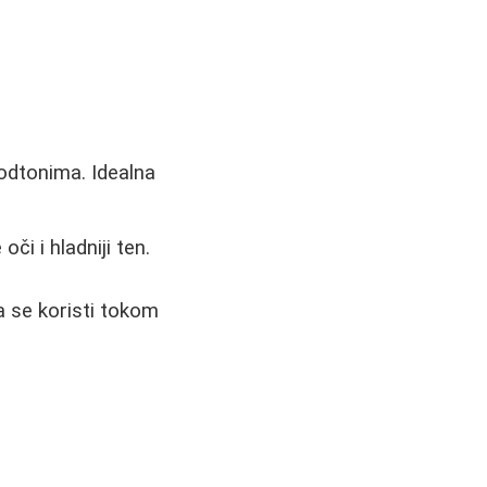
podtonima. Idealna
či i hladniji ten.
a se koristi tokom