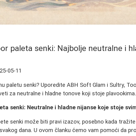
bor paleta senki: Najbolje neutralne i h
25-05-11
nu paletu senki? Uporedite ABH Soft Glam i Sultry, Too
eti za neutralne i hladne tonove koji stoje plavookima
leta senki: Neutralne i hladne nijanse koje stoje svi
ete senki može biti pravi izazov, posebno kada tražite
i svakog dana. U ovom članku ćemo vam pomoći da pro