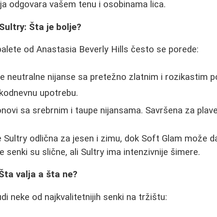
ja odgovara vašem tenu i osobinama lica.
ultry: Šta je bolje?
palete od Anastasia Beverly Hills često se porede:
je neutralne nijanse sa pretežno zlatnim i rozikastim 
vakodnevnu upotrebu.
onovi sa srebrnim i taupe nijansama. Savršena za plave o
je Sultry odlična za jesen i zimu, dok Soft Glam može d
 senki su slične, ali Sultry ima intenzivnije šimere.
Šta valja a šta ne?
 neke od najkvalitetnijih senki na tržištu: