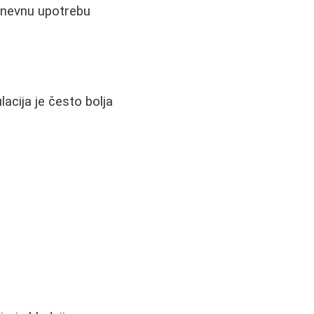
odnevnu upotrebu
acija je često bolja