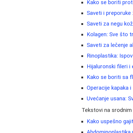
Kako se boriti prot
Saveti i preporuke
Saveti za negu kož
Kolagen: Sve što t
Saveti za lečenje a
Rinoplastika: Ispov
Hijaluronski fileri 
Kako se boriti sa f
Operacije kapaka i
Uvećanje usana: Sv
Tekstovi na srodnim
Kako uspešno gajit
Abdominoplastika p