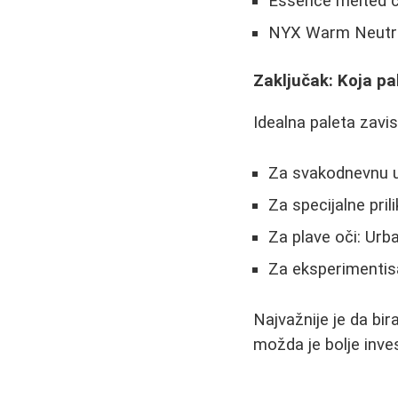
Essence melted c
NYX Warm Neutral
Zaključak: Koja pa
Idealna paleta zavis
Za svakodnevnu u
Za specijalne pril
Za plave oči: Urb
Za eksperimentis
Najvažnije je da bir
možda je bolje inves