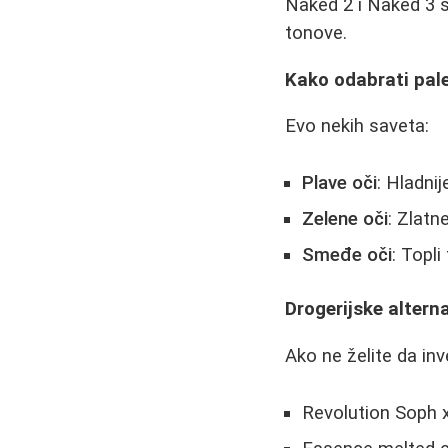
Naked 2 i Naked 3 s
tonove.
Kako odabrati pale
Evo nekih saveta:
Plave oči
: Hladni
Zelene oči
: Zlatn
Smeđe oči
: Topl
Drogerijske alter
Ako ne želite da inv
Revolution Soph x