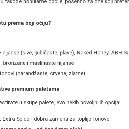
u takođe popularne opcije, posebno za one koji preferi
tu prema boji očiju?
je nijanse (sive, ljubičaste, plave), Naked Honey, ABH Su
e, bronzane i maslinaste nijanse
i tonovi (narandžaste, crvene, zlatne)
native premium paletama
estirate u skupe palete, evo nekih povoljnijih opcija:
 Extra Spice - dobra zamena za toplije tonove