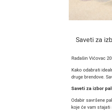
Saveti za iz
Radašin Vićovac
20
Kako odabrati ideal
druge brendove. Sav
Saveti za izbor pa
Odabir savršene pal
koje će vam stajat