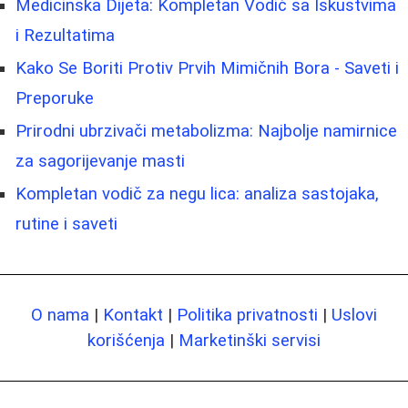
Medicinska Dijeta: Kompletan Vodič sa Iskustvima
i Rezultatima
Kako Se Boriti Protiv Prvih Mimičnih Bora - Saveti i
Preporuke
Prirodni ubrzivači metabolizma: Najbolje namirnice
za sagorijevanje masti
Kompletan vodič za negu lica: analiza sastojaka,
rutine i saveti
O nama
|
Kontakt
|
Politika privatnosti
|
Uslovi
korišćenja
|
Marketinški servisi