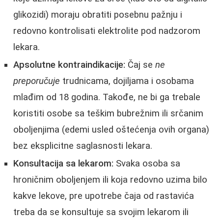
glikozidi) moraju obratiti posebnu pažnju i
redovno kontrolisati elektrolite pod nadzorom
lekara.
Apsolutne kontraindikacije:
Čaj se
ne
preporučuje
trudnicama, dojiljama i osobama
mlađim od 18 godina. Takođe, ne bi ga trebale
koristiti osobe sa teškim bubrežnim ili srčanim
oboljenjima (edemi usled oštećenja ovih organa)
bez eksplicitne saglasnosti lekara.
Konsultacija sa lekarom:
Svaka osoba sa
hroničnim oboljenjem ili koja redovno uzima bilo
kakve lekove, pre upotrebe čaja od rastavića
treba da se konsultuje sa svojim lekarom ili