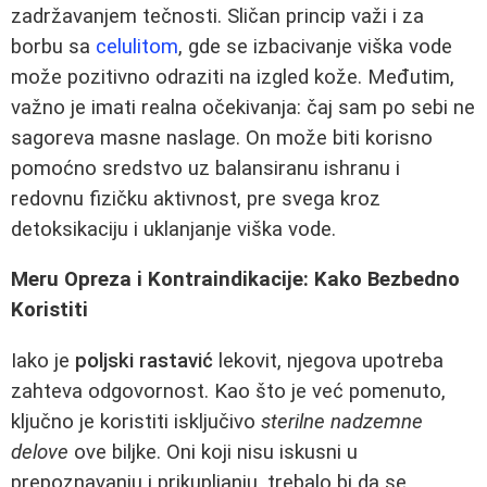
zadržavanjem tečnosti. Sličan princip važi i za
borbu sa
celulitom
, gde se izbacivanje viška vode
može pozitivno odraziti na izgled kože. Međutim,
važno je imati realna očekivanja: čaj sam po sebi ne
sagoreva masne naslage. On može biti korisno
pomoćno sredstvo uz balansiranu ishranu i
redovnu fizičku aktivnost, pre svega kroz
detoksikaciju i uklanjanje viška vode.
Meru Opreza i Kontraindikacije: Kako Bezbedno
Koristiti
Iako je
poljski rastavić
lekovit, njegova upotreba
zahteva odgovornost. Kao što je već pomenuto,
ključno je koristiti isključivo
sterilne nadzemne
delove
ove biljke. Oni koji nisu iskusni u
prepoznavanju i prikupljanju, trebalo bi da se