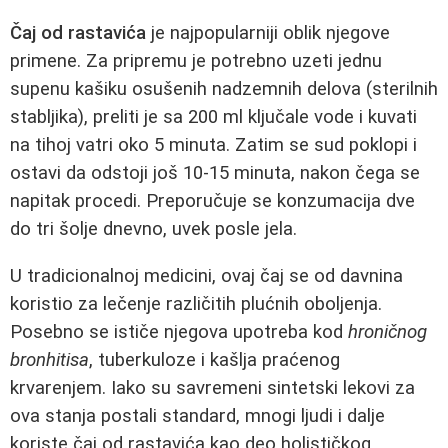
Čaj od rastavića
je najpopularniji oblik njegove
primene. Za pripremu je potrebno uzeti jednu
supenu kašiku osušenih nadzemnih delova (sterilnih
stabljika), preliti je sa 200 ml ključale vode i kuvati
na tihoj vatri oko 5 minuta. Zatim se sud poklopi i
ostavi da odstoji još 10-15 minuta, nakon čega se
napitak procedi. Preporučuje se konzumacija dve
do tri šolje dnevno, uvek posle jela.
U tradicionalnoj medicini, ovaj čaj se od davnina
koristio za lečenje različitih plućnih oboljenja.
Posebno se ističe njegova upotreba kod
hroničnog
bronhitisa
, tuberkuloze i kašlja praćenog
krvarenjem. Iako su savremeni sintetski lekovi za
ova stanja postali standard, mnogi ljudi i dalje
koriste čaj od rastavića kao deo holističkog