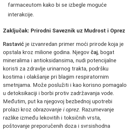
farmaceutom kako bi se izbegle moguće
interakcije.
Zaključak: Prirodni Saveznik uz Mudrost i Oprez
Rastavić
je izvanredan primer moći prirode koja je
opstala kroz milione godina. Njegov
čaj
, bogat
mineralima i antioksidansima, nudi potencijalne
koristi za zdravlje urinarnog trakta, podršku
kostima i olakšanje pri blagim respiratornim
smetnjama. Može poslužiti i kao korisno pomagalo
u detoksikaciji i borbi protiv zadržavanja vode.
Međutim, put ka njegovoj bezbednoj upotrebi
prolazi kroz
obrazovanje i oprez
. Razumevanje
razlike između lekovitih i toksičnih vrsta,
poštovanje preporučenih doza i svrsishodna