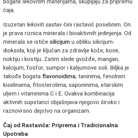
bogate lekovitim materijama, skupljaju za pripremu
čaja.
Izuzetan
lekoviti sastav
čini rastavić posebnim. On
je prava riznica minerala i bioaktivnih jedinjenja. Od
minerala se ističe
silicijum
u obliku silicijum-
dioksida, koji je ključan za zdravlje kože, kose,
noktiju i kostiju. Zatim slede gvožđe, mangan,
kalcijum, fosfor, sumpor i kalijumove soli. Biljka je
takođe bogata
flavonoidima
, taninima, fenolnim
kiselinama, fitosterolima, saponinima, etarskim
uljem i vitaminima C i E. Ovakva kombinacija
aktivnih supstanci objašnjava njegovo široko i
raznovrsno dejstvo na organizam.
Čaj od Rastavića: Priprema i Tradicionalna
Upotreba