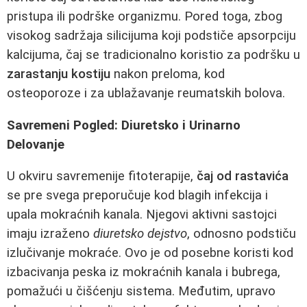
pristupa ili podrške organizmu. Pored toga, zbog
visokog sadržaja silicijuma koji podstiče apsorpciju
kalcijuma, čaj se tradicionalno koristio za podršku u
zarastanju kostiju
nakon preloma, kod
osteoporoze i za ublažavanje reumatskih bolova.
Savremeni Pogled: Diuretsko i Urinarno
Delovanje
U okviru savremenije fitoterapije,
čaj od rastavića
se pre svega preporučuje kod blagih infekcija i
upala mokraćnih kanala. Njegovi aktivni sastojci
imaju izraženo
diuretsko dejstvo
, odnosno podstiču
izlučivanje mokraće. Ovo je od posebne koristi kod
izbacivanja peska iz mokraćnih kanala i bubrega,
pomažući u čišćenju sistema. Međutim, upravo