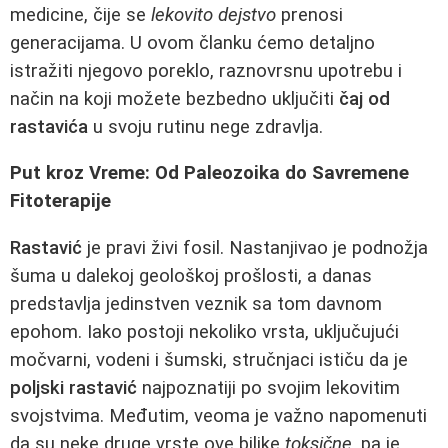
medicine, čije se
lekovito dejstvo
prenosi
generacijama. U ovom članku ćemo detaljno
istražiti njegovo poreklo, raznovrsnu upotrebu i
način na koji možete bezbedno uključiti
čaj od
rastavića
u svoju rutinu nege zdravlja.
Put kroz Vreme: Od Paleozoika do Savremene
Fitoterapije
Rastavić
je pravi živi fosil. Nastanjivao je podnožja
šuma u dalekoj geološkoj prošlosti, a danas
predstavlja jedinstven veznik sa tom davnom
epohom. Iako postoji nekoliko vrsta, uključujući
močvarni, vodeni i šumski, stručnjaci ističu da je
poljski rastavić
najpoznatiji po svojim lekovitim
svojstvima. Međutim, veoma je važno napomenuti
da su neke druge vrste ove biljke
toksične
, pa je