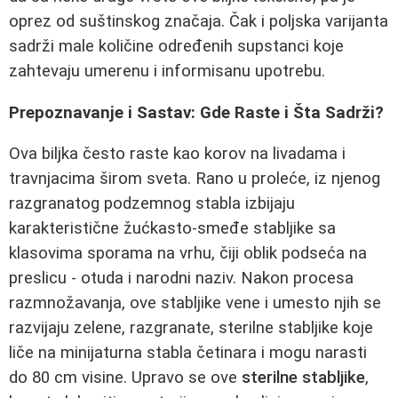
oprez od suštinskog značaja. Čak i poljska varijanta
sadrži male količine određenih supstanci koje
zahtevaju umerenu i informisanu upotrebu.
Prepoznavanje i Sastav: Gde Raste i Šta Sadrži?
Ova biljka često raste kao korov na livadama i
travnjacima širom sveta. Rano u proleće, iz njenog
razgranatog podzemnog stabla izbijaju
karakteristične žućkasto-smeđe stabljike sa
klasovima sporama na vrhu, čiji oblik podseća na
preslicu - otuda i narodni naziv. Nakon procesa
razmnožavanja, ove stabljike vene i umesto njih se
razvijaju zelene, razgranate, sterilne stabljike koje
liče na minijaturna stabla četinara i mogu narasti
do 80 cm visine. Upravo se ove
sterilne stabljike
,