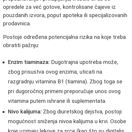
opredele za već gotove, kontrolisane čajeve iz
pouzdanih izvora, poput apoteka ili specijalizovanih
prodavnica.
Postoje određena potencijalna rizika na koje treba
obratiti pažnju:
Enzim tiaminaza:
Dugotrajna upotreba može,
zbog prisustva ovog enzima, uticati na
razgradnju vitamina B1 (tiamina). Zbog toga se
pri dugoročnoj primeni preporučuje unos ovog
vitamina putem ishrane ili suplementata.
Nivo kalijuma:
Zbog diuretskog dejstva, postoji
mogućnost sniženja nivoa kalijuma u krvi. Osobe
koje uzimaju lekove za srce (kao što su digitalis