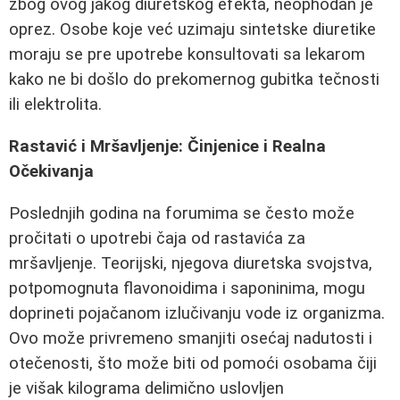
zbog ovog jakog diuretskog efekta, neophodan je
oprez. Osobe koje već uzimaju sintetske diuretike
moraju se pre upotrebe konsultovati sa lekarom
kako ne bi došlo do prekomernog gubitka tečnosti
ili elektrolita.
Rastavić i Mršavljenje: Činjenice i Realna
Očekivanja
Poslednjih godina na forumima se često može
pročitati o upotrebi čaja od rastavića za
mršavljenje. Teorijski, njegova diuretska svojstva,
potpomognuta flavonoidima i saponinima, mogu
doprineti pojačanom izlučivanju vode iz organizma.
Ovo može privremeno smanjiti osećaj nadutosti i
otečenosti, što može biti od pomoći osobama čiji
je višak kilograma delimično uslovljen