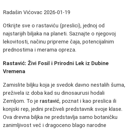
Radašin Vićovac
2026-01-19
Otkrijte sve o rastaviću (preslici), jednoj od
najstarijih biljaka na planeti. Saznajte o njegovoj
lekovitosti, načinu pripreme čaja, potencijalnim
prednostima i merama opreza.
Rastavić: Živi Fosil i Prirodni Lek iz Dubine
Vremena
Zamislite biljku koja je svedok davno nestalih šuma,
preživela iz doba kad su dinosaurusi hodali
Zemljom. To je
rastavić
, poznat i kao preslica ili
konjski rep, jedini preživeli predstavnik svoje klase.
Ova drevna biljka ne predstavlja samo botaničku
zanimljivost već i dragoceno blago narodne