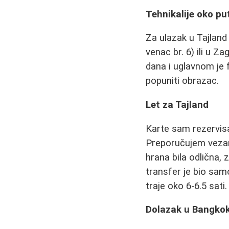
Tehnikalije oko put
Za ulazak u Tajland
venac br. 6) ili u Z
dana i uglavnom je 
popuniti obrazac.
Let za Tajland
Karte sam rezervisa
Preporučujem vezane
hrana bila odlična, 
transfer je bio sam
traje oko 6-6.5 sati.
Dolazak u Bangko