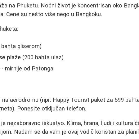
laža na Phuketu. Noćni život je koncentrisan oko Bang
ma. Cene su nešto više nego u Bangkoku.
Phuketa:
 bahta gliserom)
se plaže
(200 bahta ulaz)
e
- mirnije od Patonga
 na aerodromu (npr. Happy Tourist paket za 599 bahta
neta). Ponesite otključan telefon.
je nezaboravno iskustvo. Klima, hrana, ljudi i kultura 
jom. Nadam se da vam je ovaj vodič koristan za plani