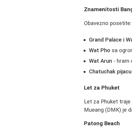
Znamenitosti Ban
Obavezno posetite:
Grand Palace i W
Wat Pho
sa ogro
Wat Arun
- hram 
Chatuchak pijacu
Let za Phuket
Let za Phuket traje
Mueang (DMK) je dal
Patong Beach