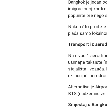
Bangkok je jedan od
imigracionoj kontrol
popunite pre nego š
Nakon što prođete k
plaća samo lokalnom
Transport iz aero
Na nivou 1 aerodrom
uzimajte taksiste "n
stajališta i vozača
uključujući aerodro
Alternativa je Airp
BTS (nadzemnu železn
Smještaj u Bangk