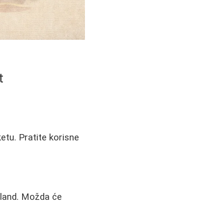
t
etu. Pratite korisne
jland. Možda će