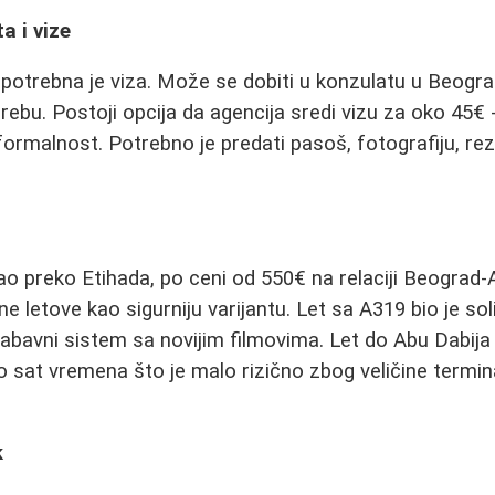
a i vize
 potrebna je viza. Može se dobiti u konzulatu u Beogr
agrebu. Postoji opcija da agencija sredi vizu za oko 45€ 
formalnost. Potrebno je predati pasoš, fotografiju, rez
o preko Etihada, po ceni od 550€ na relaciji Beograd
 letove kao sigurniju varijantu. Let sa A319 bio je sol
zabavni sistem sa novijim filmovima. Let do Abu Dabija t
o sat vremena što je malo rizično zbog veličine termi
k