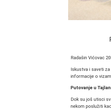
Radašin Vićovac
20
Iskustva i saveti z
informacije o vizam
Putovanje u Tajla
Dok su još utisci s
nekom poslužiti kao