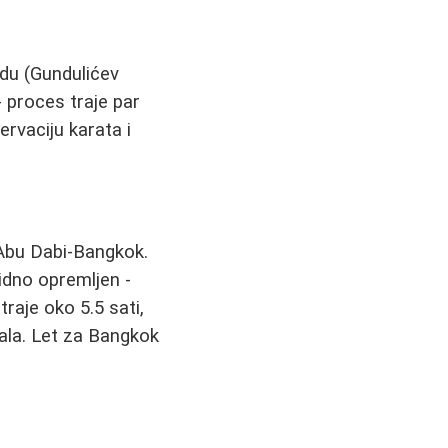
adu (Gundulićev
- proces traje par
ervaciju karata i
-Abu Dabi-Bangkok.
idno opremljen -
raje oko 5.5 sati,
nala. Let za Bangkok