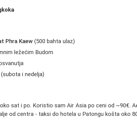
gkoka
at Phra Kaew
(500 bahta ulaz)
mnim ležećim Budom
osvanutja
(subota i nedelja)
 oko sat i po. Koristio sam Air Asia po ceni od ~90€.
je od centra - taksi do hotela u Patongu košta oko 8