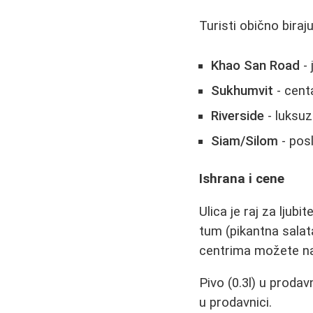
Turisti obično biraj
Khao San Road
- 
Sukhumvit
- cent
Riverside
- luksuzn
Siam/Silom
- pos
Ishrana i cene
Ulica je raj za ljubi
tum (pikantna salat
centrima možete na
Pivo (0.3l) u proda
u prodavnici.