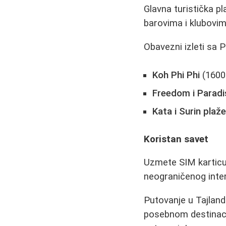
Glavna turistička p
barovima i klubovi
Obavezni izleti sa 
Koh Phi Phi
(1600
Freedom i Paradi
Kata i Surin plaž
Koristan savet
Uzmete SIM karticu
neograničenog inter
Putovanje u Tajland 
posebnom destinaci