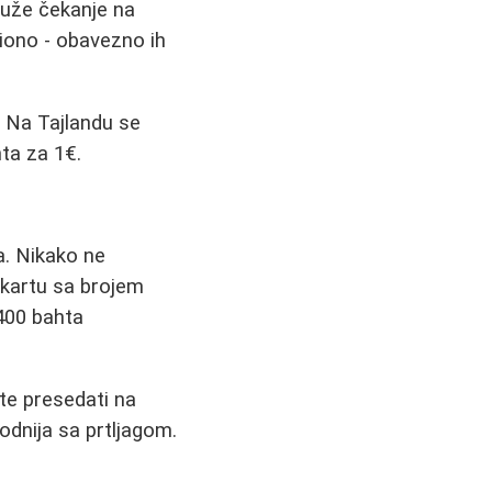
duže čekanje na
ciono - obavezno ih
. Na Tajlandu se
ta za 1€.
a. Nikako ne
e kartu sa brojem
-400 bahta
ete presedati na
godnija sa prtljagom.