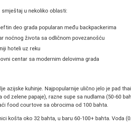
u smještaj u nekoliko oblasti:
jeftin deo grada popularan među backpackerima
ar noćnog života sa odličnom povezanošću
iji hoteli uz reku
lovni centar sa modernim delovima grada
telje azijske kuhinje. Najpopularnije ulično jelo je pad t
a od zelene papaje), razne supe sa nudlama (50-60 bah
ći food courtove sa obrocima od 100 bahta.
vnici košta oko 32 bahta, u baru 60-100+ bahta. Voda (0