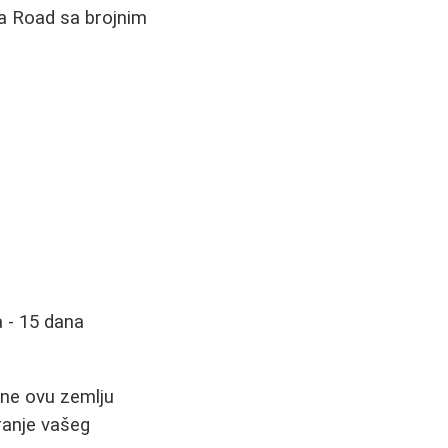
la Road sa brojnim
 - 15 dana
čine ovu zemlju
ranje vašeg