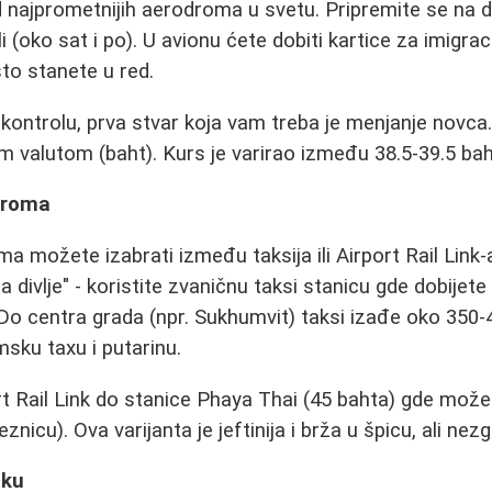
 najprometnijih aerodroma u svetu. Pripremite se na 
i (oko sat i po). U avionu ćete dobiti kartice za imigra
to stanete u red.
ontrolu, prva stvar koja vam treba je menjanje novca
 valutom (baht). Kurs je varirao između 38.5-39.5 bah
droma
a možete izabrati između taksija ili Airport Rail Link-
a divlje" - koristite zvaničnu taksi stanicu gde dobijet
. Do centra grada (npr. Sukhumvit) taksi izađe oko 350
msku taxu i putarinu.
ort Rail Link do stanice Phaya Thai (45 bahta) gde mož
icu). Ova varijanta je jeftinija i brža u špicu, ali nez
oku