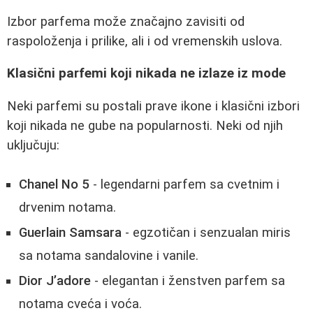
Izbor parfema može značajno zavisiti od
raspoloženja i prilike, ali i od vremenskih uslova.
Klasični parfemi koji nikada ne izlaze iz mode
Neki parfemi su postali prave ikone i klasični izbori
koji nikada ne gube na popularnosti. Neki od njih
uključuju:
Chanel No 5
- legendarni parfem sa cvetnim i
drvenim notama.
Guerlain Samsara
- egzotičan i senzualan miris
sa notama sandalovine i vanile.
Dior J’adore
- elegantan i ženstven parfem sa
notama cveća i voća.