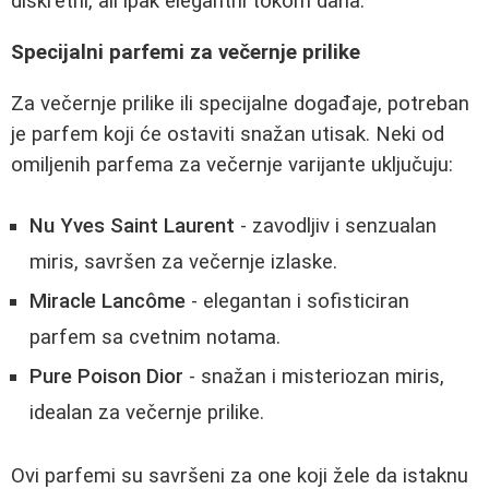
diskretni, ali ipak elegantni tokom dana.
Specijalni parfemi za večernje prilike
Za večernje prilike ili specijalne događaje, potreban
je parfem koji će ostaviti snažan utisak. Neki od
omiljenih parfema za večernje varijante uključuju:
Nu Yves Saint Laurent
- zavodljiv i senzualan
miris, savršen za večernje izlaske.
Miracle Lancôme
- elegantan i sofisticiran
parfem sa cvetnim notama.
Pure Poison Dior
- snažan i misteriozan miris,
idealan za večernje prilike.
Ovi parfemi su savršeni za one koji žele da istaknu