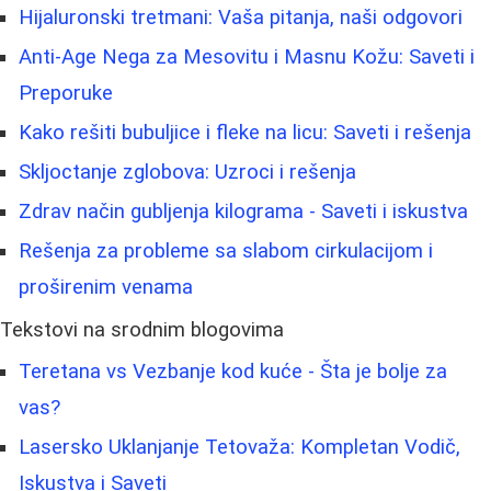
Hijaluronski tretmani: Vaša pitanja, naši odgovori
Anti-Age Nega za Mesovitu i Masnu Kožu: Saveti i
Preporuke
Kako rešiti bubuljice i fleke na licu: Saveti i rešenja
Skljoctanje zglobova: Uzroci i rešenja
Zdrav način gubljenja kilograma - Saveti i iskustva
Rešenja za probleme sa slabom cirkulacijom i
proširenim venama
Tekstovi na srodnim blogovima
Teretana vs Vezbanje kod kuće - Šta je bolje za
vas?
Lasersko Uklanjanje Tetovaža: Kompletan Vodič,
Iskustva i Saveti