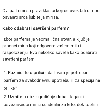
Ovi parfemi su pravi klasici koji će uvek biti u modi i
osvajati srca ljubitelja mirisa.
Kako odabrati savršeni parfem?
Izbor parfema je veoma lična stvar, a ključ je
pronaći miris koji odgovara vašem stilu i
raspoloženju. Evo nekoliko saveta kako odabrati
savršeni parfem:
Razmislite o prilici
- da li vam je potreban
parfem za svakodnevnu upotrebu ili za specijalne
prilike?
Uzmite u obzir godišnje doba
- lagani i
osvežavajući mirisi su idealni za leto, dok topliji i