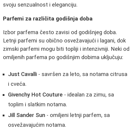
svoju senzualnost i eleganciju.
Parfemi za različita godišnja doba
Izbor parfema često zavisi od godišnjeg doba.
Letnji parfemi su obično osvežavajući i lagani, dok
zimski parfemi mogu biti topliji i intenzivniji. Neki od
omiljenih parfema po godišnjim dobima uključuju:
Just Cavalli
- savršen za leto, sa notama citrusa
i cveća.
Givenchy Hot Couture
- idealan za zimu, sa
toplim i slatkim notama.
Jill Sander Sun
- omiljeni letnji parfem, sa
osvežavajućim notama.