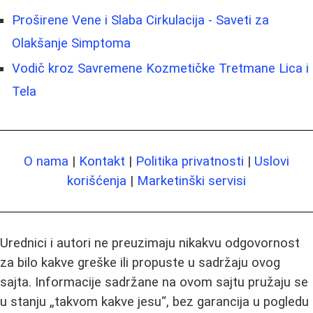
Proširene Vene i Slaba Cirkulacija - Saveti za
Olakšanje Simptoma
Vodič kroz Savremene Kozmetičke Tretmane Lica i
Tela
O nama
|
Kontakt
|
Politika privatnosti
|
Uslovi
korišćenja
|
Marketinški servisi
Urednici i autori ne preuzimaju nikakvu odgovornost
za bilo kakve greške ili propuste u sadržaju ovog
sajta. Informacije sadržane na ovom sajtu pružaju se
u stanju „takvom kakve jesu“, bez garancija u pogledu