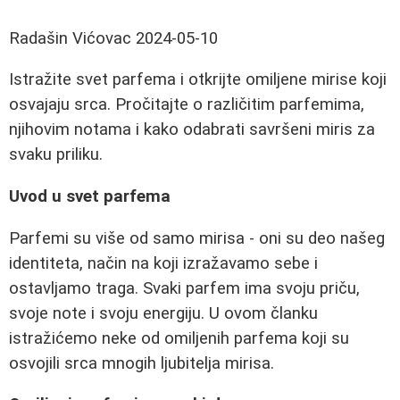
Radašin Vićovac
2024-05-10
Istražite svet parfema i otkrijte omiljene mirise koji
osvajaju srca. Pročitajte o različitim parfemima,
njihovim notama i kako odabrati savršeni miris za
svaku priliku.
Uvod u svet parfema
Parfemi su više od samo mirisa - oni su deo našeg
identiteta, način na koji izražavamo sebe i
ostavljamo traga. Svaki parfem ima svoju priču,
svoje note i svoju energiju. U ovom članku
istražićemo neke od omiljenih parfema koji su
osvojili srca mnogih ljubitelja mirisa.