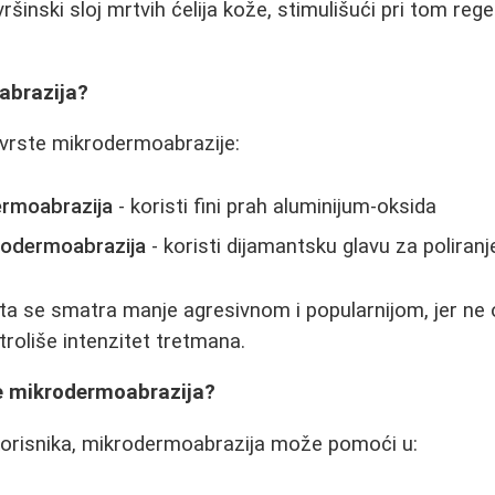
ršinski sloj mrtvih ćelija kože, stimulišući pri tom reg
abrazija?
 vrste mikrodermoabrazije:
ermoabrazija
- koristi fini prah aluminijum-oksida
rodermoabrazija
- koristi dijamantsku glavu za poliran
ta se smatra manje agresivnom i popularnijom, jer ne o
ntroliše intenzitet tretmana.
e mikrodermoabrazija?
orisnika, mikrodermoabrazija može pomoći u: