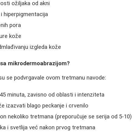
vosti ožiljaka od akni
 i hiperpigmentacija
enih pora
ture kože
dmlađivanju izgleda kože
a sa mikrodermoabrazijom?
su se podvrgavale ovom tretmanu navode:
45 minuta, zavisno od oblasti i intenziteta
že izazvati blago peckanje i crvenilo
kon nekoliko tretmana (preporučuje se serija od 5-10)
ka i svetlija već nakon prvog tretmana