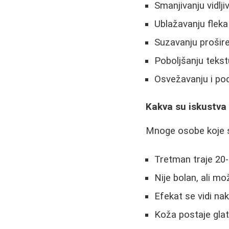
Smanjivanju vidlji
Ublažavanju fleka
Suzavanju prošir
Poboljšanju teks
Osvežavanju i po
Kakva su iskustv
Mnoge osobe koje 
Tretman traje 20-
Nije bolan, ali mo
Efekat se vidi na
Koža postaje glat