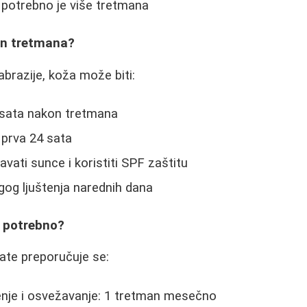
i potrebno je više tretmana
on tretmana?
razije, koža može biti:
 sata nakon tretmana
 prva 24 sata
vati sunce i koristiti SPF zaštitu
gog ljuštenja narednih dana
e potrebno?
ate preporučuje se:
nje i osvežavanje: 1 tretman mesečno