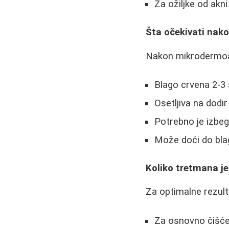
Za ožiljke od akn
Šta očekivati nak
Nakon mikrodermoab
Blago crvena 2-3
Osetljiva na dodir
Potrebno je izbega
Može doći do bla
Koliko tretmana j
Za optimalne rezult
Za osnovno čišće