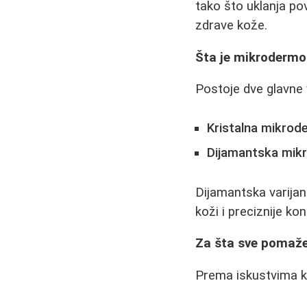
tako što uklanja pov
zdrave kože.
Šta je mikrodermo
Postoje dve glavne
Kristalna mikrod
Dijamantska mik
Dijamantska varijan
koži i preciznije ko
Za šta sve pomaž
Prema iskustvima k