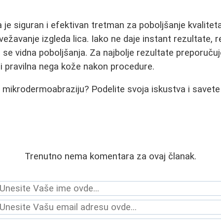
je siguran i efektivan tretman za poboljšanje kvaliteta
svežavanje izgleda lica. Iako ne daje instant rezultate,
se vidna poboljšanja. Za najbolje rezultate preporuču
i pravilna nega kože nakon procedure.
li mikrodermoabraziju? Podelite svoja iskustva i savet
Trenutno nema komentara za ovaj članak.