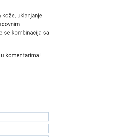
 kože, uklanjanje
 redovnim
je se kombinacija sa
e u komentarima!