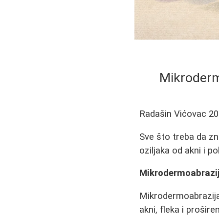
Mikrodermo
Radašin Vićovac
20
Sve što treba da zn
oziljaka od akni i p
Mikrodermoabrazij
Mikrodermoabrazija 
akni, fleka i proši