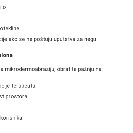
ilo
otekline
ije ako se ne poštuju uputstva za negu
alona
za mikrodermoabraziju, obratite pažnju na:
kacije terapeuta
ost prostora
korisnika