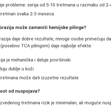
jnije probleme: serija od 5-10 tretmana u razmaku od 2-
 tretman svaka 2-3 meseca
brazija može zameniti hemijske pilinge?
azija daje dobre rezultate, mnoge osobe primećuju da
(posebno TCA pilingom) daje najbolje efekte:
a je mehanička i deluje površinski
luju dublje u koži
tretmana može dati izuzetne rezultate
nost od nuspojava?
zvedenog tretmana rizik je minimalan, ali moguće nusp