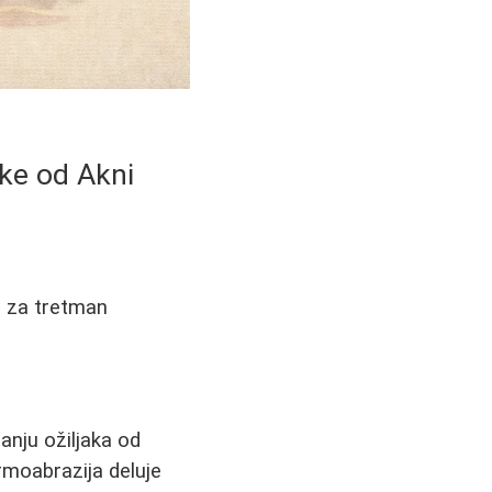
jke od Akni
i za tretman
anju ožiljaka od
rmoabrazija deluje