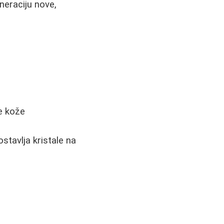
eneraciju nove,
je kože
stavlja kristale na