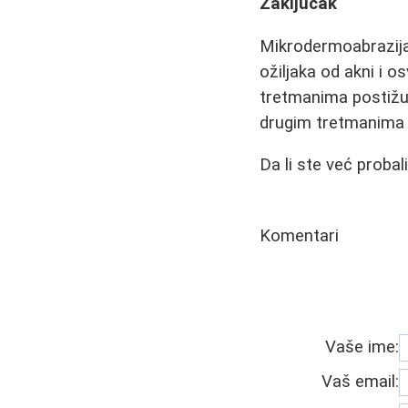
Zaključak
Mikrodermoabrazija 
ožiljaka od akni i o
tretmanima postižu 
drugim tretmanima 
Da li ste već proba
Komentari
Vaše ime:
Vaš email: