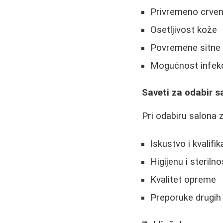
Privremeno crven
Osetljivost kože
Povremene sitne 
Mogućnost infekc
Saveti za odabir s
Pri odabiru salona 
Iskustvo i kvalifi
Higijenu i steriln
Kvalitet opreme
Preporuke drugih 