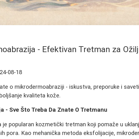
abrazija - Efektivan Tretman za Ožil
24-08-18
ate o mikrodermoabraziji - iskustva, preporuke i savet
oboljšanje kvaliteta kože.
a - Sve Što Treba Da Znate O Tretmanu
je popularan kozmetički tretman koji pomaže u uklanj
renih pora. Kao mehanička metoda eksfolijacije, mikrode