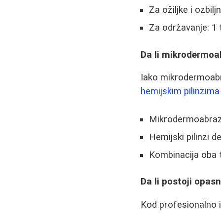
Za ožiljke i ozbil
Za održavanje: 1
Da li mikrodermoa
Iako mikrodermoabr
hemijskim pilinzima
Mikrodermoabrazij
Hemijski pilinzi de
Kombinacija oba 
Da li postoji opas
Kod profesionalno i