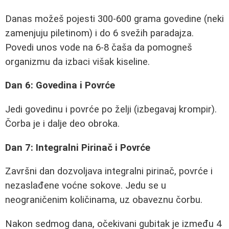
Danas možeš pojesti 300-600 grama govedine (neki
zamenjuju piletinom) i do 6 svežih paradajza.
Povedi unos vode na 6-8 čaša da pomogneš
organizmu da izbaci višak kiseline.
Dan 6: Govedina i Povrće
Jedi govedinu i povrće po želji (izbegavaj krompir).
Čorba je i dalje deo obroka.
Dan 7: Integralni Pirinač i Povrće
Završni dan dozvoljava integralni pirinač, povrće i
nezaslađene voćne sokove. Jedu se u
neograničenim količinama, uz obaveznu čorbu.
Nakon sedmog dana, očekivani gubitak je između 4