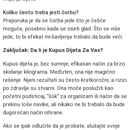
Koliko često treba jesti čorbu?
Preporuka je da se čorba jede što je češće
moguće, posebno kada se oseti glad. Što se više
jede, to bi efekat mršavljenja trebalo da bude veći.
Zaključak: Da li je Kupus Dijeta Za Vas?
Kupus dijeta je, bez sumnje, efikasan način za brzo
skidanje kilograma. Međutim, ona nije magično
rešenje. Njeni rezultati su često kratkoročni, a rizici
po zdravlje su stvarni. Ona može poslužiti kao
početni podsticaj, "šok" za organizam ili način da se
prekinu loše navike, ali nikako ne bi trebalo da bude
dugoročan način ishrane.
Ako se ipak odlučite da je probate, slušajte svoje