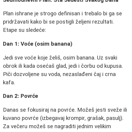
Plan ishrane je strogo definisan i trebalo bi ga se
pridržavati kako bi se postigli željeni rezultati.
Etape su sledeće:
Dan 1: Voće (osim banana)
Jedi sve voće koje želiš, osim banana. Uz svaki
obrok ili kada osećaš glad, jedi i čorbu od kupusa.
Piči dozvoljene su voda, nezaslađeni čaj i crna
kafa.
Dan 2: Povrće
Danas se fokusiraj na povrće. Možeš jesti sveže ili
kuvano povrće (izbegavaj krompir, grašak, pasulj).
Za večeru možeš se nagraditi jednim velikim