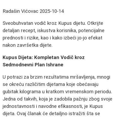
Radašin Vićovac
2025-10-14
Sveobuhvatan vodič kroz Kupus dijetu. Otkrijte
detaljan recept, iskustva korisnika, potencijalne
prednosti i rizike, kao i kako izbeći jo-jo efekat
nakon završetka dijete.
Kupus Dijeta: Kompletan Vodič kroz
Sedmodnevni Plan Ishrane
U potrazi za brzim rezultatima mršavljenja, mnogi
se okreću različitim dijetama koje obećavaju
gubitak kilograma u kratkom vremenskom periodu.
Jedna od takvih, koja je zadobila pažnju zbog svoje
jednostavnosti i navodne efikasnosti, je Kupus
dijeta. Ovaj članak će detailjno istražiti šta se