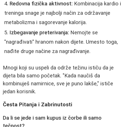
Redovna fizička aktivnost:
Kombinacija kardio i
treninga snage je najbolji način za održavanje
metabolizma i sagorevanje kalorija.
Izbegavanje preterivanja:
Nemojte se
"nagrađivati" hranom nakon dijete. Umesto toga,
nađite druge načine za nagrađivanje.
Mnogi koji su uspeli da održe težinu ističu da je
dijeta bila samo početak. "Kada naučiš da
kombinuješ namirnice, sve je puno lakše," ističe
jedan korisnik.
Česta Pitanja i Zabrinutosti
Da li se jede i sam kupus iz čorbe ili samo
tečnost?