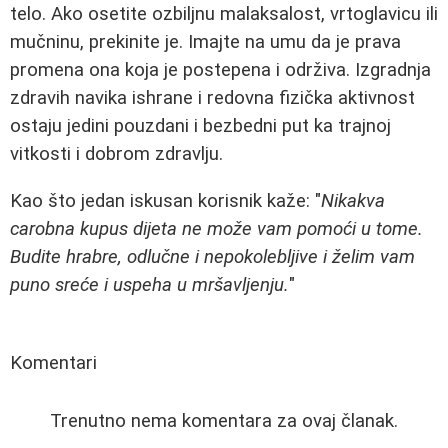
telo. Ako osetite ozbiljnu malaksalost, vrtoglavicu ili
mučninu, prekinite je. Imajte na umu da je prava
promena ona koja je postepena i održiva. Izgradnja
zdravih navika ishrane i redovna fizička aktivnost
ostaju jedini pouzdani i bezbedni put ka trajnoj
vitkosti i dobrom zdravlju.
Kao što jedan iskusan korisnik kaže: "
Nikakva
carobna kupus dijeta ne može vam pomoći u tome.
Budite hrabre, odlučne i nepokolebljive i želim vam
puno sreće i uspeha u mršavljenju.
"
Komentari
Trenutno nema komentara za ovaj članak.