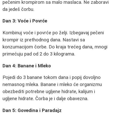
pečenim krompirom sa malo maslaca. Ne zaboravi
da jedeš čorbu.
Dan 3: Voće i Povrće
Kombinuj voće i povrće po želji. Izbegavaj pečeni
krompir iz prethodnog dana. Nastavi sa
konzumacijom čorbe. Do kraja trećeg dana, mnogi
primećuju pad od 2 do 3 kilograma.
Dan 4: Banane i Mleko
Pojedi do 3 banane tokom dana i popij dovoljno
nemasnog mleka. Banane i mleko će organizmu
obezbediti potrebne ugljene hidrate, kalijum i
ugljene hidrate. Čorba je i dalje obavezna.
Dan 5: Govedina i Paradajz