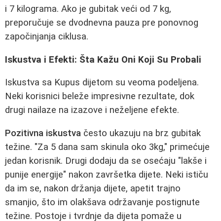
i 7 kilograma. Ako je gubitak veći od 7 kg,
preporučuje se dvodnevna pauza pre ponovnog
započinjanja ciklusa.
Iskustva i Efekti: Šta Kažu Oni Koji Su Probali
Iskustva sa Kupus dijetom su veoma podeljena.
Neki korisnici beleže impresivne rezultate, dok
drugi nailaze na izazove i neželjene efekte.
Pozitivna iskustva
često ukazuju na brz gubitak
težine. "Za 5 dana sam skinula oko 3kg," primećuje
jedan korisnik. Drugi dodaju da se osećaju "lakše i
punije energije" nakon završetka dijete. Neki ističu
da im se, nakon držanja dijete, apetit trajno
smanjio, što im olakšava održavanje postignute
težine. Postoje i tvrdnje da dijeta pomaže u