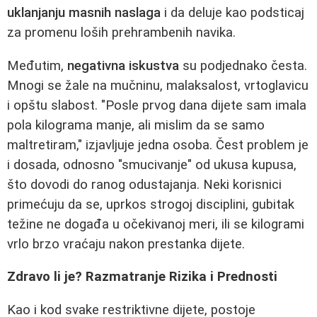
uklanjanju masnih naslaga
i da deluje kao podsticaj
za promenu loših prehrambenih navika.
Međutim,
negativna iskustva
su podjednako česta.
Mnogi se žale na mučninu, malaksalost, vrtoglavicu
i opštu slabost. "Posle prvog dana dijete sam imala
pola kilograma manje, ali mislim da se samo
maltretiram," izjavljuje jedna osoba. Čest problem je
i dosada, odnosno "smucivanje" od ukusa kupusa,
što dovodi do ranog odustajanja. Neki korisnici
primećuju da se, uprkos strogoj disciplini, gubitak
težine ne događa u očekivanoj meri, ili se kilogrami
vrlo brzo vraćaju nakon prestanka dijete.
Zdravo li je? Razmatranje Rizika i Prednosti
Kao i kod svake restriktivne dijete, postoje