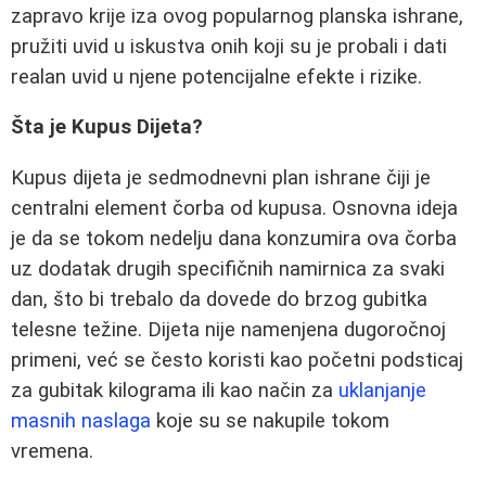
zapravo krije iza ovog popularnog planska ishrane,
pružiti uvid u iskustva onih koji su je probali i dati
realan uvid u njene potencijalne efekte i rizike.
Šta je Kupus Dijeta?
Kupus dijeta je sedmodnevni plan ishrane čiji je
centralni element čorba od kupusa. Osnovna ideja
je da se tokom nedelju dana konzumira ova čorba
uz dodatak drugih specifičnih namirnica za svaki
dan, što bi trebalo da dovede do brzog gubitka
telesne težine. Dijeta nije namenjena dugoročnoj
primeni, već se često koristi kao početni podsticaj
za gubitak kilograma ili kao način za
uklanjanje
masnih naslaga
koje su se nakupile tokom
vremena.