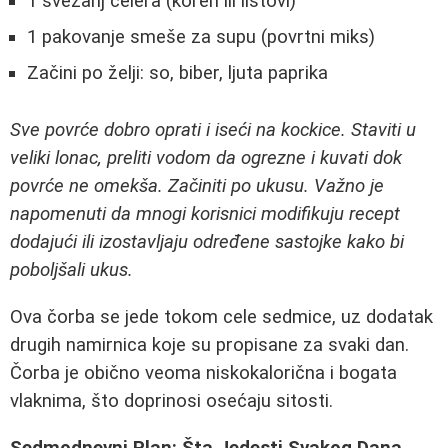
1 svežanj celera (koren ili listovi)
1 pakovanje smeše za supu (povrtni miks)
Začini po želji: so, biber, ljuta paprika
Sve povrće dobro oprati i iseći na kockice. Staviti u
veliki lonac, preliti vodom da ogrezne i kuvati dok
povrće ne omekša. Začiniti po ukusu. Važno je
napomenuti da mnogi korisnici modifikuju recept
dodajući ili izostavljaju određene sastojke kako bi
poboljšali ukus.
Ova čorba se jede tokom cele sedmice, uz dodatak
drugih namirnica koje su propisane za svaki dan.
Čorba je obično veoma niskokalorična i bogata
vlaknima, što doprinosi osećaju sitosti.
Sedmodnevni Plan: Šta Jedesti Svakog Dana