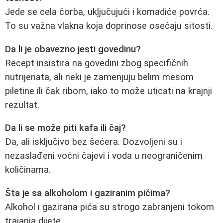
Jede se cela čorba, ukļjučujući i komadiće povrća.
To su važna vlakna koja doprinose osećaju sitosti.
Da li je obavezno jesti govedinu?
Recept insistira na govedini zbog specifičnih
nutrijenata, ali neki je zamenjuju belim mesom
piletine ili čak ribom, iako to može uticati na krajnji
rezultat.
Da li se može piti kafa ili čaj?
Da, ali isključivo bez šećera. Dozvoljeni su i
nezaslađeni voćni čajevi i voda u neograničenim
količinama.
Šta je sa alkoholom i gaziranim pićima?
Alkohol i gazirana pića su strogo zabranjeni tokom
trajanja dijete.