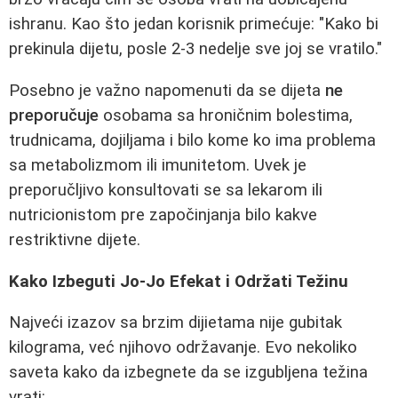
ishranu. Kao što jedan korisnik primećuje: "Kako bi
prekinula dijetu, posle 2-3 nedelje sve joj se vratilo."
Posebno je važno napomenuti da se dijeta
ne
preporučuje
osobama sa hroničnim bolestima,
trudnicama, dojiljama i bilo kome ko ima problema
sa metabolizmom ili imunitetom. Uvek je
preporučljivo konsultovati se sa lekarom ili
nutricionistom pre započinjanja bilo kakve
restriktivne dijete.
Kako Izbeguti Jo-Jo Efekat i Održati Težinu
Najveći izazov sa brzim dijietama nije gubitak
kilograma, već njihovo održavanje. Evo nekoliko
saveta kako da izbegnete da se izgubljena težina
vrati: