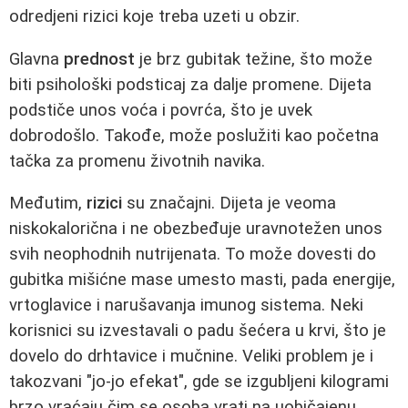
odredjeni rizici koje treba uzeti u obzir.
Glavna
prednost
je brz gubitak težine, što može
biti psihološki podsticaj za dalje promene. Dijeta
podstiče unos voća i povrća, što je uvek
dobrodošlo. Takođe, može poslužiti kao početna
tačka za promenu životnih navika.
Međutim,
rizici
su značajni. Dijeta je veoma
niskokalorična i ne obezbeđuje uravnotežen unos
svih neophodnih nutrijenata. To može dovesti do
gubitka mišićne mase umesto masti, pada energije,
vrtoglavice i narušavanja imunog sistema. Neki
korisnici su izvestavali o padu šećera u krvi, što je
dovelo do drhtavice i mučnine. Veliki problem je i
takozvani "jo-jo efekat", gde se izgubljeni kilogrami
brzo vraćaju čim se osoba vrati na uobičajenu