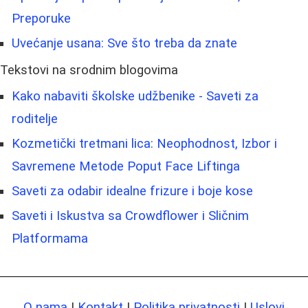
Preporuke
Uvećanje usana: Sve što treba da znate
Tekstovi na srodnim blogovima
Kako nabaviti školske udžbenike - Saveti za
roditelje
Kozmetički tretmani lica: Neophodnost, Izbor i
Savremene Metode Poput Face Liftinga
Saveti za odabir idealne frizure i boje kose
Saveti i Iskustva sa Crowdflower i Sličnim
Platformama
O nama
|
Kontakt
|
Politika privatnosti
|
Uslovi