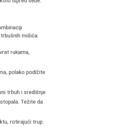
ektno ispred sebe.
mbinaciji
 trbušnih mišića.
 vrat rukama,
ima, polako podižite
i trbuh i središnje
e stopala. Težite da
u, rotirajući trup.