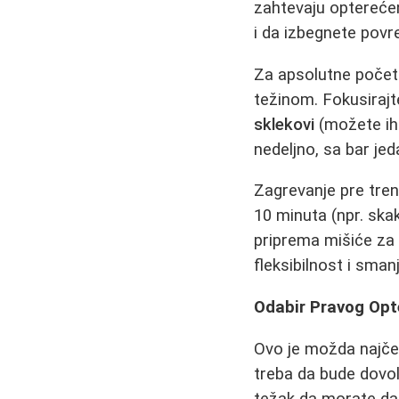
zahtevaju opterećen
i da izbegnete povr
Za apsolutne počet
težinom. Fokusirajt
sklekovi
(možete ih 
nedeljno, sa bar je
Zagrevanje pre tren
10 minuta (npr. ska
priprema mišiće za 
fleksibilnost i sma
Odabir Pravog Opte
Ovo je možda najčeš
treba da bude dovolj
težak da morate da 