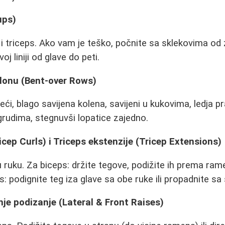
ups)
 triceps. Ako vam je teško, počnite sa sklekovima od zi
oj liniji od glave do peti.
klonu (Bent-over Rows)
jeći, blago savijena kolena, savijeni u kukovima, ledja p
grudima, stegnuvši lopatice zajedno.
icep Curls) i Triceps ekstenzije (Tricep Extensions)
u ruku. Za biceps: držite tegove, podižite ih prema ra
s: podignite teg iza glave sa obe ruke ili propadnite sa 
dnje podizanje (Lateral & Front Raises)