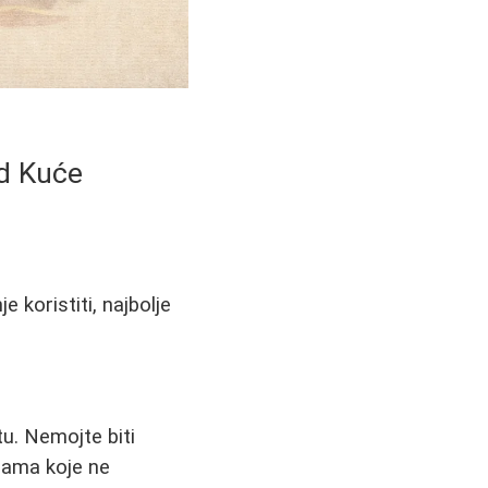
d Kuće
 koristiti, najbolje
tu. Nemojte biti
žbama koje ne