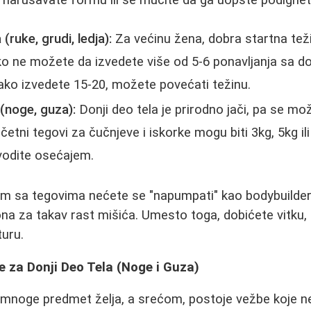
(ruke, grudi, ledja):
Za većinu žena, dobra startna tež
 Ako ne možete da izvedete više od 5-6 ponavljanja sa
lako izvedete 15-20, možete povećati težinu.
 (noge, guza):
Donji deo tela je prirodno jači, pa se mo
tni tegovi za čučnjeve i iskorke mogu biti 3kg, 5kg ili
 vodite osećajem.
m sa tegovima nećete se "napumpati"
kao bodybuilde
na za takav rast mišića. Umesto toga, dobićete vitku,
uru.
e za Donji Deo Tela (Noge i Guza)
a mnoge predmet želja, a srećom, postoje vežbe koje 