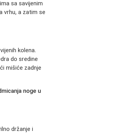
đima sa savijenim
a vrhu, a zatim se
vijenih kolena.
edra do sredine
eći mišiće zadnje
dmicanja noge u
ilno držanje i