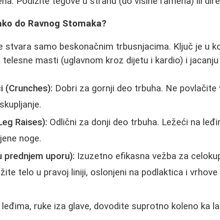
na. Podižite tegove u stranu (do visine ramena) ili dir
Kako do Ravnog Stomaka?
 stvara samo beskonačnim trbusnjacima. Ključ je u ko
telesne masti (uglavnom kroz dijetu i kardio) i jacanju
ci (Crunches):
Dobri za gornji deo trbuha. Ne povlačite
skupljanje.
Leg Raises):
Odlični za donji deo trbuha. Ležeći na leđ
ljene noge.
u prednjem uporu):
Izuzetno efikasna vežba za celokupn
žite telo u pravoj liniji, oslonjeni na podlaktica i vrhov
leđima, ruke iza glave, dovodite suprotno koleno ka lakt