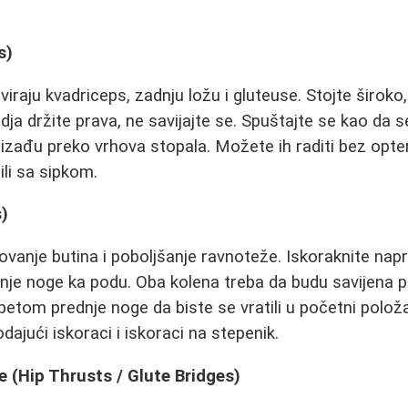
s)
tiviraju kvadriceps, zadnju ložu i gluteuse. Stojte široko
Ledja držite prava, ne savijajte se. Spuštajte se kao da 
izađu preko vrhova stopala. Možete ih raditi bez opte
li sa sipkom.
s)
kovanje butina i poboljšanje ravnoteže. Iskoraknite na
dnje noge ka podu. Oba kolena treba da budu savijena 
petom prednje noge da biste se vratili u početni položaj
dajući iskoraci i iskoraci na stepenik.
e (Hip Thrusts / Glute Bridges)