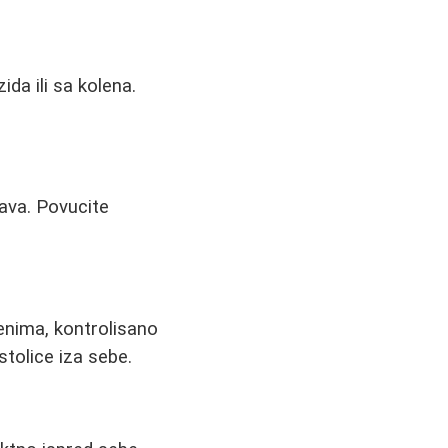
da ili sa kolena.
rava. Povucite
menima, kontrolisano
stolice iza sebe.