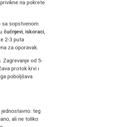
 privikne na pokrete
mo sa sopstvenom
su
čučnjevi
,
iskoraci
,
e 2-3 puta
ena za oporavak.
i
. Zagrevanje od 5-
ava protok krvi i
nga poboljšava
e jednostavno: teg
no, ali ne toliko
e.