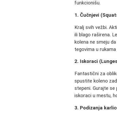
funkcionišu.
1. Čučnjevi (Squat
Kralj svih vežbi. Ak
ili blago raširena. 
kolena ne smeju da 
tegovima u rukama i
2. Iskoraci (Lunge
Fantastični za obli
spustite koleno za
stepeni. Gurajte se 
iskoraci u mestu, ho
3. Podizanja karlic