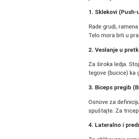
1. Sklekovi (Push-
Rade grudi, ramena i
Telo mora biti u prav
2. Veslanje u pret
Za široka ledja. Sto
tegove (bucice) ka 
3. Biceps pregib (B
Osnove za definicij
spuštajte. Za tricep
4. Lateralno i pre