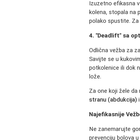
Izuzetno efikasna v
kolena, stopala na 
polako spustite. Za 
4. "Deadlift" sa o
Odlična vežba za za
Savijte se u kukovi
potkolenice ili dok 
lože.
Za one koji žele da 
stranu (abdukcija)
Najefikasnije Vežb
Ne zanemarujte gornj
prevenciju bolova u 