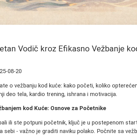
etan Vodič kroz Efikasno Vežbanje ko
25-08-20
te o vežbanju kod kuće: kako početi, koliko opterećenje
ji deo tela, kardio trening, ishrana i motivacija.
žbanjem kod Kuće: Osnove za Početnike
li ili ste potpuni početnik, ključ je u postepenom star
a sebi - važno je graditi naviku polako. Počnite sa ve