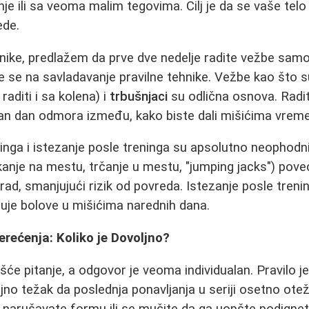
je ili sa veoma malim tegovima. Cilj je da se vaše telo
ede.
nike, predlažem da prve dve nedelje radite vežbe sa
e se na savladavanje pravilne tehnike. Vežbe kao što 
raditi i sa kolena) i
trbušnjaci
su odlična osnova. Radit
dan dan odmora između, kako biste dali mišićima vrem
inga i istezanje posle treninga su
apsolutno neophodn
kanje na mestu, trčanje u mestu, "jumping jacks") poveć
rad, smanjujući rizik od povreda. Istezanje posle treni
njuje bolove u mišićima narednih dana.
rećenja: Koliko je Dovoljno?
će pitanje, a odgovor je veoma individualan. Pravilo j
no težak da poslednja ponavljanja u seriji osetno oteža
narušavate formu ili se mučite da ga uopšte podignet