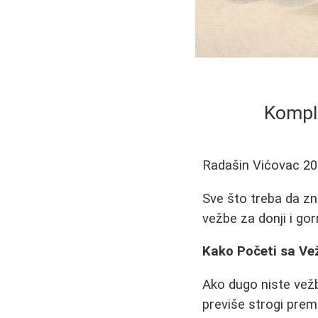
Kompl
Radašin Vićovac
20
Sve što treba da zna
vežbe za donji i gorn
Kako Početi sa Ve
Ako dugo niste vežba
previše strogi prem