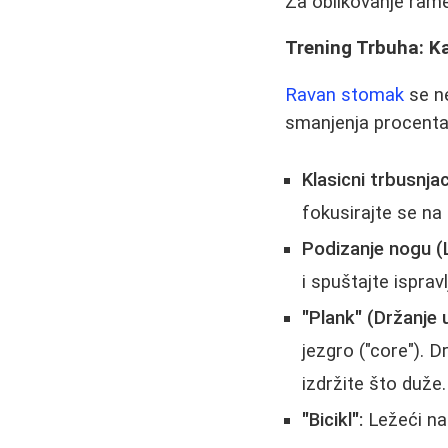
Za oblikovanje rame
Trening Trbuha: 
Ravan stomak
se ne
smanjenja procenta 
Klasicni trbusnja
fokusirajte se na 
Podizanje nogu (
i spuštajte isprav
"Plank" (Držanje 
jezgro ("core"). Dr
izdržite što duže.
"Bicikl":
Ležeći na 