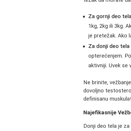
Za gornji deo tela 
1kg, 2kg ili 3kg.
je pretežak. Ako 
Za donji deo tela
opterećenjem. Poče
aktivniji. Uvek se
Ne brinite,
vežbanje
dovoljno testostero
definisanu muskulat
Najefikasnije Vežb
Donji deo tela je z