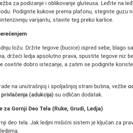
ežba za podizanje i oblikovanje gluteusa. Leđite na le
podu. Podignite kukove prema plafonu, stegnite guzu n
intenzivniju varijantu, stavite teg preko karlice.
pterećenjem
dnju ložu. Držite tegove (bucice) ispred sebe, blago sa
ma, držeći ledja apsolutno prava, spustite tegove niz b
ne osetite dobro istezanje, a zatim se podignite korist
rade na unutrašnjoj i spoljašnjoj strani butina, vežbe
o
i
privlačenja (adukcija)
su odličan dodatak.
e za Gornji Deo Tela (Ruke, Grudi, Ledja)
i deo tela. Jak ledjni mišićni sistem je ključan za prav
ledjima.