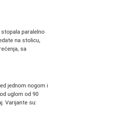
, stopala paralelno
sedate na stolicu,
rećenja, sa
pred jednom nogom i
pod uglom od 90
. Varijante su: