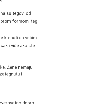
ina su tegovi od
 dobrom formom, teg
že krenuti sa većim
 čak i više ako ste
rke. Žene nemaju
 zategnutu i
neverovatno dobro