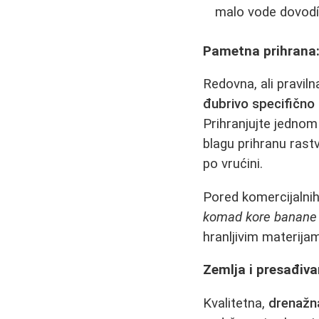
malo vode dovodí 
Pametna prihrana:
Redovna, ali pravil
đubrivo specifično
Prihranjujte jednom n
blagu prihranu rast
po vrućini.
Pored komercijalnih 
komad kore banane i
hranljivim materija
Zemlja i presađivan
Kvalitetna,
drenažn