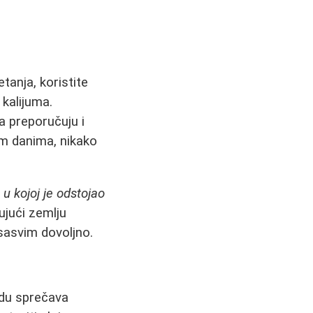
tanja, koristite
 kalijuma.
ka preporučuju i
jim danima, nikako
u kojoj je odstojao
ujući zemlju
sasvim dovoljno.
odu sprečava