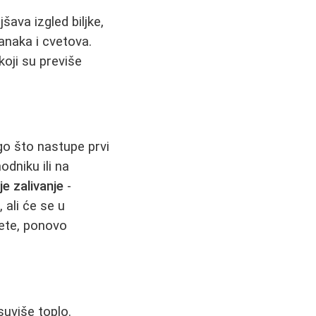
šava izgled biljke,
anaka i cvetova.
koji su previše
go što nastupe prvi
odniku ili na
e zalivanje
-
 ali će se u
jete, ponovo
 suviše toplo.