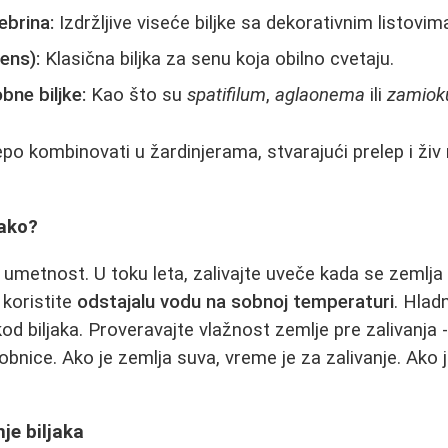
ebrina:
Izdržljive viseće biljke sa dekorativnim listovim
ens):
Klasična biljka za senu koja obilno cvetaju.
bne biljke:
Kao što su
spatifilum
,
aglaonema
ili
zamiok
po kombinovati u žardinjerama, stvarajući prelep i živ 
kako?
e umetnost. U toku leta, zalivajte uveče kada se zemlja o
 koristite
odstajalu vodu na sobnoj temperaturi
. Hlad
d biljaka. Proveravajte vlažnost zemlje pre zalivanja -
bnice. Ako je zemlja suva, vreme je za zalivanje. Ako j
je biljaka