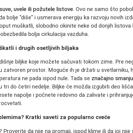
suve, uvele ili požutele listove
. Ovo ne samo što pobolj
a bolje "diše" i usmerava energiju ka razvoju novih izd
poput muškatli, slobodno okinite neke od donjih listova 
obezbedila bolja cirkulacija vazduha.
atli i drugih osetljivih biljaka
išnje biljke koje možete sačuvati tokom zime. Pre ne
u zatvoren prostor. Moguće ih je držati u svetlarniku, h
peratura ne pada ispod nule. Tada se
značajno smanjuj
tri do četiri nedelje. Biljke će možda izgubiti deo lišća,
esete napolje i počnete redovno da zalivate i prihranju
rocvetati.
blemima? Kratki saveti za popularno cveće
 Proverite da nije na promaji, ispod klime ili da joj nije