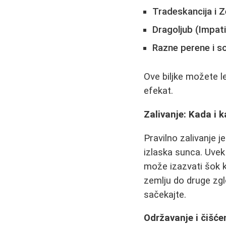
Tradeskancija i Z
Dragoljub (Impati
Razne perene i so
Ove biljke možete le
efekat.
Zalivanje: Kada i 
Pravilno zalivanje j
izlaska sunca. Uvek
može izazvati šok ko
zemlju do druge zglo
sačekajte.
Održavanje i čišćen