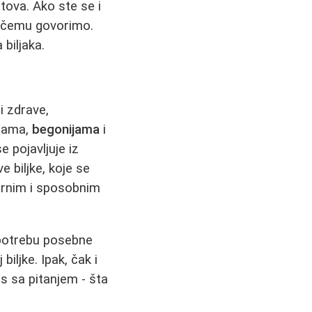
tova. Ako ste se i
 o čemu govorimo.
 biljaka.
i zdrave,
rtama,
begonijama
i
e pojavljuje iz
ve biljke, koje se
ornim i sposobnim
upotrebu posebne
biljke. Ipak, čak i
as sa pitanjem - šta