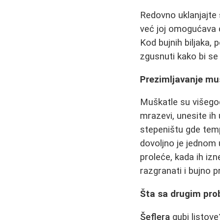
Redovno uklanjajte
već joj omogućava d
Kod bujnih biljaka, 
zgusnuti kako bi se 
Prezimljavanje mušk
Muškatle su višegod
mrazevi, unesite ih 
stepeništu gde tem
dovoljno je jednom u 
proleće, kada ih izn
razgranati i bujno p
Šta sa drugim pro
Šeflera
gubi listove?