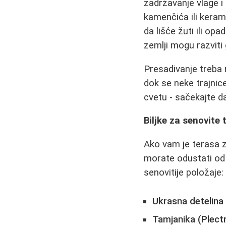
zadržavanje vlage i 
kamenčića ili keramz
da lišće žuti ili op
zemlji mogu razviti g
Presadivanje treba 
dok se neke trajnic
cvetu - sačekajte d
Biljke za senovite 
Ako vam je terasa z
morate odustati od c
senovitije položaje:
Ukrasna detelina 
Tamjanika (Plect