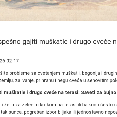
pešno gajiti muškatle i drugo cveće n
26-02-17
ite probleme sa cvetanjem muškatli, begonija i drugih b
zemlju, zalivanje, prihranu i negu cveća u senovitim po
i muškatle i drugo cveće na terasi: Saveti za bujno
i želja za zelenim kutkom na terasi ili balkonu često 
ak sunca, pogrešan izbor biljaka ili jednostavno nepo