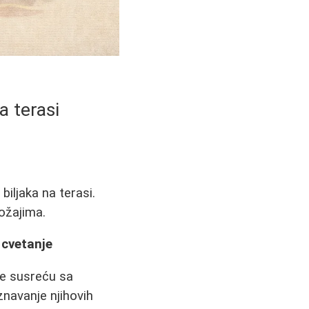
a terasi
iljaka na terasi.
ložajima.
 cvetanje
se susreću sa
znavanje njihovih