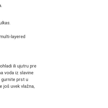
a.
ulkas
.
multi-layered
hladi ili ujutru pre
na voda iz slavine
 gurnite prst u
e još uvek vlažna,