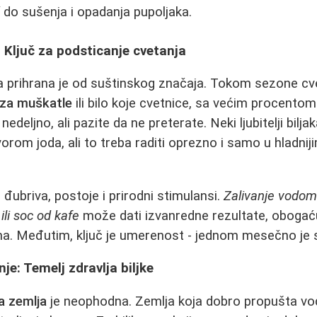
do sušenja i opadanja pupoljaka.
 Ključ za podsticanje cvetanja
na prihrana je od suštinskog značaja. Tokom sezone cve
 za muškatle
ili bilo koje cvetnice, sa većim procentom
edeljno, ali pazite da ne preterate. Neki ljubitelji bilja
vorom joda, ali to treba raditi oprezno i samo u hladni
đubriva, postoje i prirodni stimulansi.
Zalivanje vodom 
li soc od kafe
može dati izvanredne rezultate, obogać
ma. Međutim, ključ je umerenost - jednom mesečno je 
je: Temelj zdravlja biljke
a zemlja
je neophodna. Zemlja koja dobro propušta v