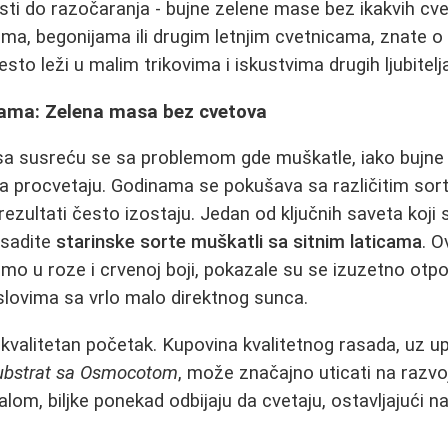
i do razočaranja - bujne zelene mase bez ikakvih cve
lama, begonijama ili drugim letnjim cvetnicama, znate
to leži u malim trikovima i iskustvima drugih ljubitelja
ama: Zelena masa bez cvetova
sa susreću se sa problemom gde muškatle, iako bujne 
a procvetaju. Godinama se pokušava sa različitim so
 rezultati često izostaju. Jedan od ključnih saveta koji s
asadite
starinske sorte muškatli sa sitnim laticama
. O
mo u roze i crvenoj boji, pokazale su se izuzetno otp
uslovima sa vrlo malo direktnog sunca.
 kvalitetan početak. Kupovina kvalitetnog rasada, uz 
ubstrat sa Osmocotom
, može značajno uticati na razvoj 
alom, biljke ponekad odbijaju da cvetaju, ostavljajući n