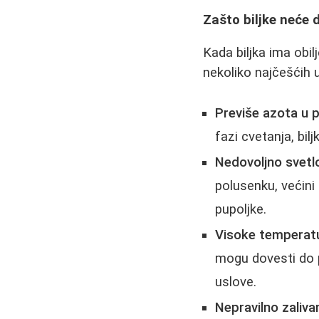
Zašto biljke neće d
Kada biljka ima obil
nekoliko najčešćih 
Previše azota u p
fazi cvetanja, bi
Nedovoljno svetlo
polusenku, većini
pupoljke.
Visoke temperatu
mogu dovesti do pr
uslove.
Nepravilno zalivan