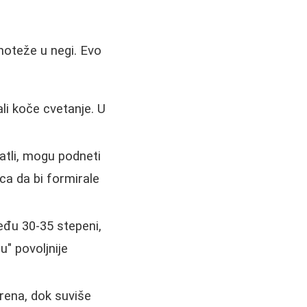
vnoteže u negi. Evo
li koče cvetanje. U
atli, mogu podneti
ca da bi formirale
đu 30-35 stepeni,
u" povoljnije
rena, dok suviše