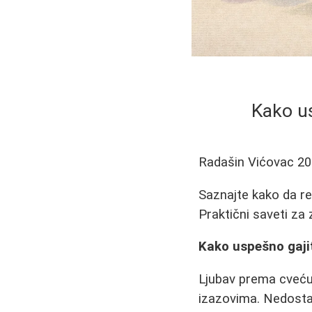
Kako us
Radašin Vićovac
20
Saznajte kako da reš
Praktični saveti za 
Kako uspešno gajit
Ljubav prema cveću 
izazovima. Nedostat