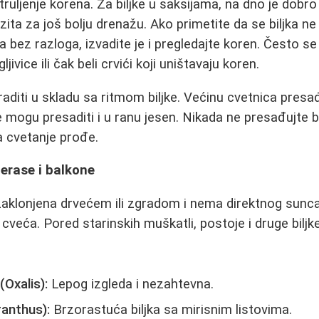
truljenje korena. Za biljke u saksijama, na dno je dobro 
ita za još bolju drenažu. Ako primetite da se biljka ne 
ada bez razloga, izvadite je i pregledajte koren. Često s
ljivice ili čak beli crvići koji uništavaju koren.
raditi u skladu sa ritmom biljke. Većinu cvetnica pres
e mogu presaditi i u ranu jesen. Nikada ne presađujte b
a cvetanje prođe.
terase i balkone
aklonjena drvećem ili zgradom i nema direktnog sunca
veća. Pored starinskih muškatli, postoje i druge biljke
(Oxalis):
Lepog izgleda i nezahtevna.
ranthus):
Brzorastuća biljka sa mirisnim listovima.