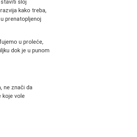
staviti sloj
razvija kako treba,
e u prenatopljenoj
ađujemo u proleće,
iljku dok je u punom
, ne znači da
 koje vole