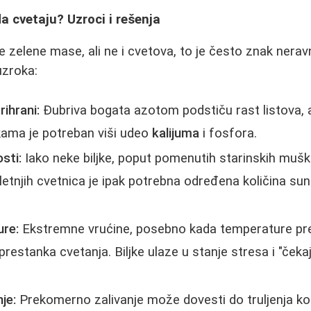
a cvetaju? Uzroci i rešenja
je zelene mase, ali ne i cvetova, to je često znak nera
uzroka:
rihrani:
Đubriva bogata azotom podstiču rast listova, a
ljkama je potreban viši udeo
kalijuma
i fosfora.
sti:
Iako neke biljke, poput pomenutih starinskih mušk
 letnjih cvetnica je ipak potrebna određena količina sun
re:
Ekstremne vrućine, posebno kada temperature pre
estanka cvetanja. Biljke ulaze u stanje stresa i "čekaj
je:
Prekomerno zalivanje može dovesti do truljenja ko