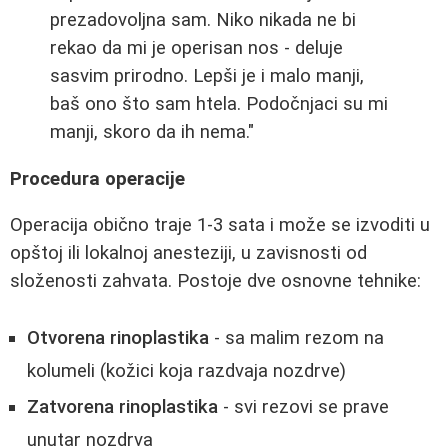
prezadovoljna sam. Niko nikada ne bi
rekao da mi je operisan nos - deluje
sasvim prirodno. Lepši je i malo manji,
baš ono što sam htela. Podočnjaci su mi
manji, skoro da ih nema."
Procedura operacije
Operacija obično traje 1-3 sata i može se izvoditi u
opštoj ili lokalnoj anesteziji, u zavisnosti od
složenosti zahvata. Postoje dve osnovne tehnike:
Otvorena rinoplastika
- sa malim rezom na
kolumeli (kožici koja razdvaja nozdrve)
Zatvorena rinoplastika
- svi rezovi se prave
unutar nozdrva