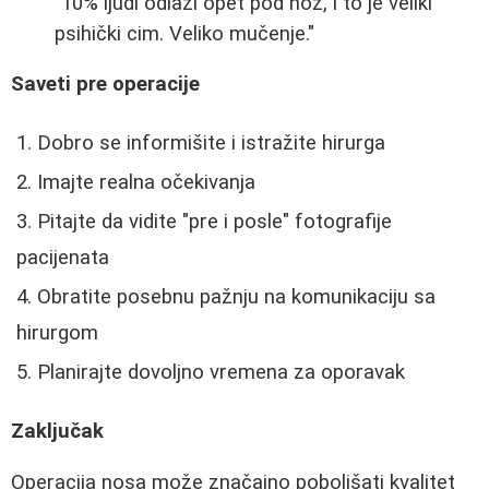
"10% ljudi odlazi opet pod nož, i to je veliki
psihički cim. Veliko mučenje."
Saveti pre operacije
Dobro se informišite i istražite hirurga
Imajte realna očekivanja
Pitajte da vidite "pre i posle" fotografije
pacijenata
Obratite posebnu pažnju na komunikaciju sa
hirurgom
Planirajte dovoljno vremena za oporavak
Zaključak
Operacija nosa može značajno poboljšati kvalitet