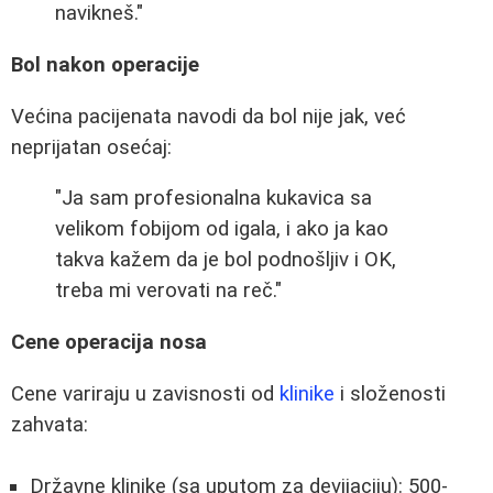
navikneš."
Bol nakon operacije
Većina pacijenata navodi da bol nije jak, već
neprijatan osećaj:
"Ja sam profesionalna kukavica sa
velikom fobijom od igala, i ako ja kao
takva kažem da je bol podnošljiv i OK,
treba mi verovati na reč."
Cene operacija nosa
Cene variraju u zavisnosti od
klinike
i složenosti
zahvata:
Državne klinike (sa uputom za devijaciju): 500-