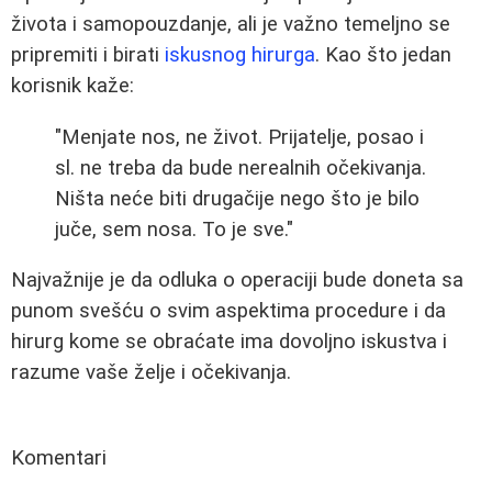
života i samopouzdanje, ali je važno temeljno se
pripremiti i birati
iskusnog hirurga
. Kao što jedan
korisnik kaže:
"Menjate nos, ne život. Prijatelje, posao i
sl. ne treba da bude nerealnih očekivanja.
Ništa neće biti drugačije nego što je bilo
juče, sem nosa. To je sve."
Najvažnije je da odluka o operaciji bude doneta sa
punom svešću o svim aspektima procedure i da
hirurg kome se obraćate ima dovoljno iskustva i
razume vaše želje i očekivanja.
Komentari