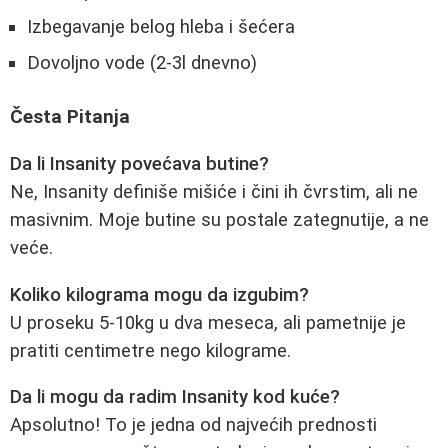
Izbegavanje belog hleba i šećera
Dovoljno vode (2-3l dnevno)
Česta Pitanja
Da li Insanity povećava butine?
Ne, Insanity definiše mišiće i čini ih čvrstim, ali ne
masivnim. Moje butine su postale zategnutije, a ne
veće.
Koliko kilograma mogu da izgubim?
U proseku 5-10kg u dva meseca, ali pametnije je
pratiti centimetre nego kilograme.
Da li mogu da radim Insanity kod kuće?
Apsolutno! To je jedna od najvećih prednosti