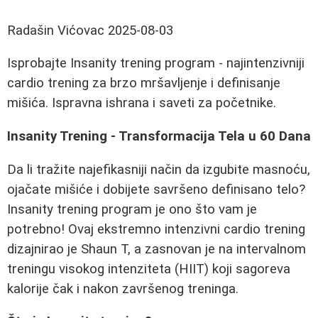
Radašin Vićovac
2025-08-03
Isprobajte Insanity trening program - najintenzivniji
cardio trening za brzo mršavljenje i definisanje
mišića. Ispravna ishrana i saveti za početnike.
Insanity Trening - Transformacija Tela u 60 Dana
Da li tražite najefikasniji način da izgubite masnoću,
ojačate mišiće i dobijete savršeno definisano telo?
Insanity trening program je ono što vam je
potrebno! Ovaj ekstremno intenzivni cardio trening
dizajnirao je Shaun T, a zasnovan je na intervalnom
treningu visokog intenziteta (HIIT) koji sagoreva
kalorije čak i nakon završenog treninga.